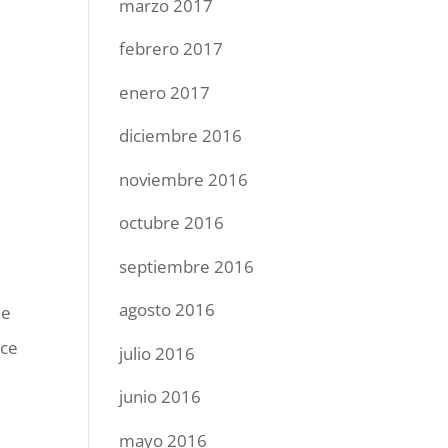
marzo 2017
febrero 2017
enero 2017
diciembre 2016
noviembre 2016
octubre 2016
septiembre 2016
agosto 2016
ne
nce
julio 2016
junio 2016
mayo 2016