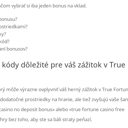
om vybrať si iba jeden bonus na vklad.
 bonusu?
ostriedkami?
ky?
kód?
vaní bonusov?
kódy dôležité pre váš zážitok v True
ý môže výrazne ovplyvniť váš herný zážitok v True Fortu
dodatočné prostriedky na hranie, ale tiež zvyšujú vaše ša
casino no deposit bonus» alebo «true fortune casino free
hry bez toho, aby ste sa báli straty peňazí.