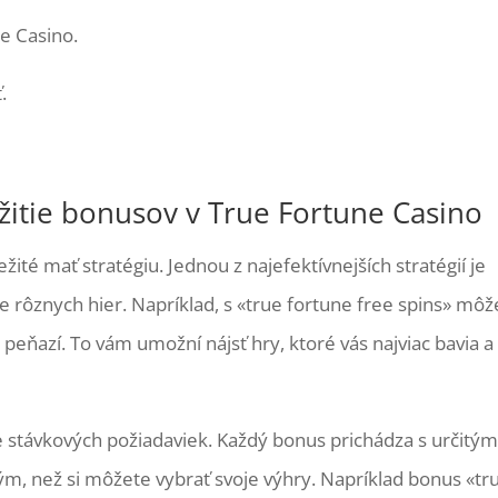
e Casino.
.
užitie bonusov v True Fortune Casino
žité mať stratégiu. Jednou z najefektívnejších stratégií je
e rôznych hier. Napríklad, s «true fortune free spins» môž
 peňazí. To vám umožní nájsť hry, ktoré vás najviac bavia a
e stávkových požiadaviek. Každý bonus prichádza s určitým
m, než si môžete vybrať svoje výhry. Napríklad bonus «tr