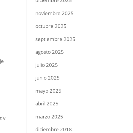
diciembre 2025
noviembre 2025
octubre 2025
septiembre 2025
agosto 2025
je
julio 2025
junio 2025
mayo 2025
abril 2025
marzo 2025
ť v
diciembre 2018