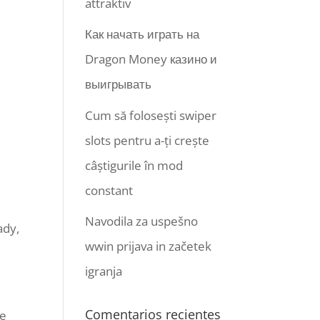
attraktiv
Как начать играть на
Dragon Money казино и
выигрывать
Cum să folosești swiper
slots pentru a-ți crește
câștigurile în mod
constant
Navodila za uspešno
ady,
wwin prijava in začetek
igranja
Comentarios recientes
te