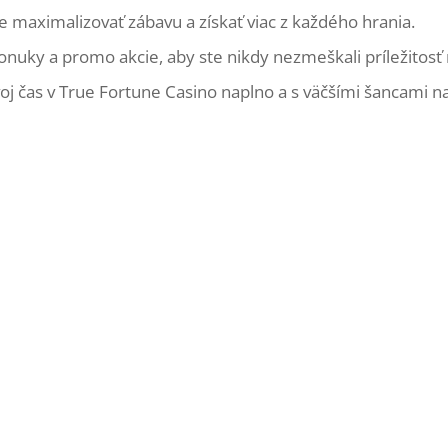
maximalizovať zábavu a získať viac z každého hrania.
nuky a promo akcie, aby ste nikdy nezmeškali príležitosť
voj čas v True Fortune Casino naplno a s väčšími šancami n