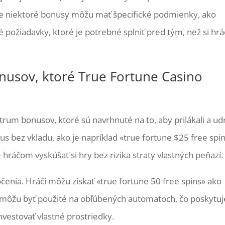
, že niektoré bonusy môžu mať špecifické podmienky, ako
 požiadavky, ktoré je potrebné splniť pred tým, než si hrá
nusov, ktoré True Fortune Casino
um bonusov, ktoré sú navrhnuté na to, aby prilákali a udr
us bez vkladu, ako je napríklad «true fortune $25 free spi
ráčom vyskúšať si hry bez rizika straty vlastných peňazí.
nia. Hráči môžu získať «true fortune 50 free spins» ako
ia môžu byť použité na obľúbených automatoch, čo poskytuj
investovať vlastné prostriedky.