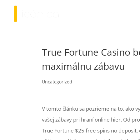
True Fortune Casino b
maximálnu zábavu
Uncategorized
V tomto článku sa pozrieme na to, ako 
vašej zábavy pri hraní online hier. Od 
True Fortune $25 free spins no deposit, 