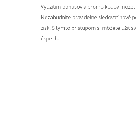
Využitím bonusov a promo kódov môžete 
Nezabudnite pravidelne sledovať nové po
zisk. S týmto prístupom si môžete užiť s
úspech.