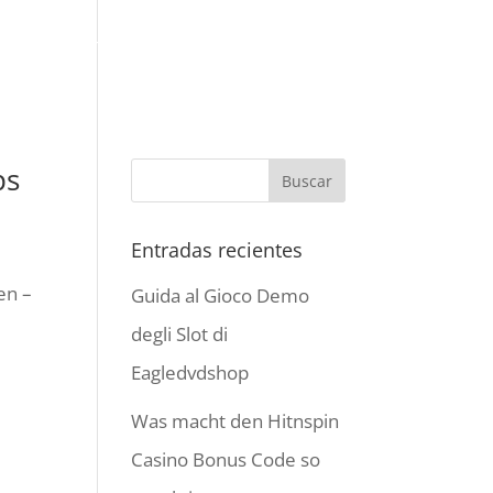
LERÍA
CONTACTO
MI CUENTA
0 ARTÍCULOS
0.00€
ps
Entradas recientes
en –
Guida al Gioco Demo
degli Slot di
Eagledvdshop
Was macht den Hitnspin
Casino Bonus Code so