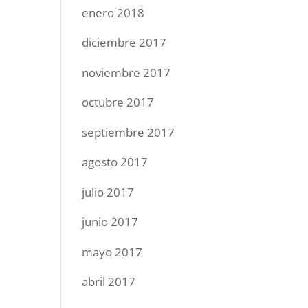
enero 2018
diciembre 2017
noviembre 2017
octubre 2017
septiembre 2017
agosto 2017
julio 2017
junio 2017
mayo 2017
abril 2017