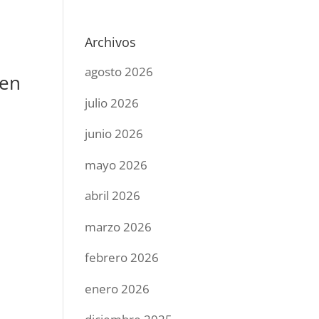
Archivos
agosto 2026
sen
julio 2026
junio 2026
mayo 2026
abril 2026
marzo 2026
febrero 2026
enero 2026