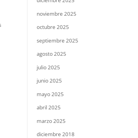
diciembre 2025
noviembre 2025
s
octubre 2025
septiembre 2025
agosto 2025
julio 2025
junio 2025
mayo 2025
abril 2025
marzo 2025
diciembre 2018