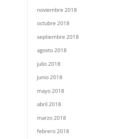
noviembre 2018
octubre 2018
septiembre 2018
agosto 2018
julio 2018
junio 2018
mayo 2018
abril 2018
marzo 2018
febrero 2018