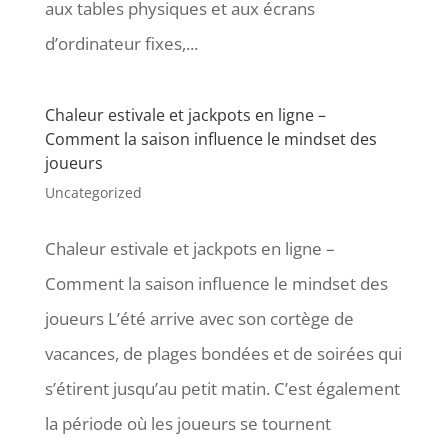
aux tables physiques et aux écrans
d’ordinateur fixes,...
Chaleur estivale et jackpots en ligne –
Comment la saison influence le mindset des
joueurs
Uncategorized
Chaleur estivale et jackpots en ligne –
Comment la saison influence le mindset des
joueurs L’été arrive avec son cortège de
vacances, de plages bondées et de soirées qui
s’étirent jusqu’au petit matin. C’est également
la période où les joueurs se tournent