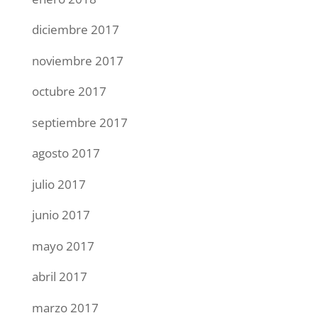
diciembre 2017
noviembre 2017
octubre 2017
septiembre 2017
agosto 2017
julio 2017
junio 2017
mayo 2017
abril 2017
marzo 2017