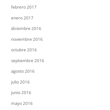
febrero 2017
enero 2017
diciembre 2016
noviembre 2016
octubre 2016
septiembre 2016
agosto 2016
julio 2016
junio 2016
mayo 2016