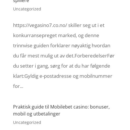
spillere
Uncategorized
https://vegasino7.co.no/ skiller seg ut i et
konkurransepreget marked, og denne
trinnvise guiden forklarer nøyaktig hvordan
du får mest mulig ut av det.ForberedelserFør
du setter i gang, sørg for at du har følgende
klart:Gyldig e-postadresse og mobilnummer
for...
Praktisk guide til Mobilebet casino: bonuser,
mobil og utbetalinger
Uncategorized