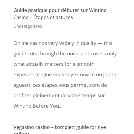
Guide pratique pour débuter sur Wintino
Casino – Étapes et astuces
Uncategorized
Online casinos vary widely in quality — this
guide cuts through the noise and covers only
what actually matters for a smooth
experience. Que vous soyez novice ou joueur
aguerri, ces étapes vous permettront de
profiter pleinement de votre temps sur
Wintino.Before You...
Vegasino casino – komplett guide for nye