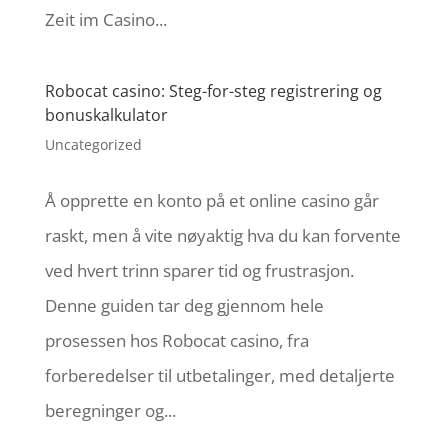
Zeit im Casino...
Robocat casino: Steg-for-steg registrering og
bonuskalkulator
Uncategorized
Å opprette en konto på et online casino går
raskt, men å vite nøyaktig hva du kan forvente
ved hvert trinn sparer tid og frustrasjon.
Denne guiden tar deg gjennom hele
prosessen hos Robocat casino, fra
forberedelser til utbetalinger, med detaljerte
beregninger og...