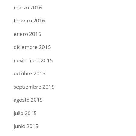
marzo 2016
febrero 2016
enero 2016
diciembre 2015
noviembre 2015
octubre 2015
septiembre 2015
agosto 2015
julio 2015
junio 2015