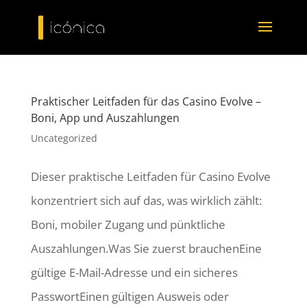
Praktischer Leitfaden für das Casino Evolve –
Boni, App und Auszahlungen
Uncategorized
Dieser praktische Leitfaden für Casino Evolve
konzentriert sich auf das, was wirklich zählt:
Boni, mobiler Zugang und pünktliche
Auszahlungen.Was Sie zuerst brauchenEine
gültige E-Mail-Adresse und ein sicheres
PasswortEinen gültigen Ausweis oder