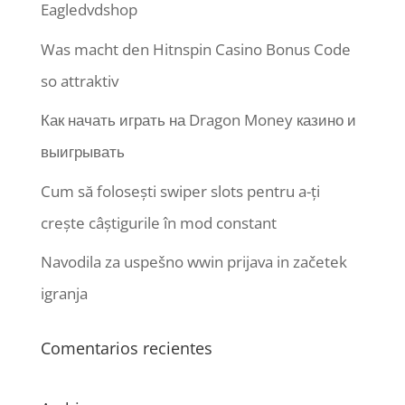
Eagledvdshop
Was macht den Hitnspin Casino Bonus Code
so attraktiv
Как начать играть на Dragon Money казино и
выигрывать
Cum să folosești swiper slots pentru a-ți
crește câștigurile în mod constant
Navodila za uspešno wwin prijava in začetek
igranja
Comentarios recientes