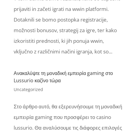
prijaviti in začeti igrati na wwin platformi.
Dotaknili se bomo postopka registracije,
možnosti bonusov, strategij za igre, ter kako
izkoristiti prednosti, ki jih ponuja wwin,
vključno z različnimi načini igranja, kot so...
Ανακαλύψτε τη μοναδική εμπειρία gaming στο
Lussurio καζίνο τώρα
Uncategorized
Στο άρθρο αυτό, θα εξερευνήσουμε τη μοναδική
εμπειρία gaming που προσφέρει το casino
lussurio. Θα αναλύσουμε τις διάφορες επιλογές