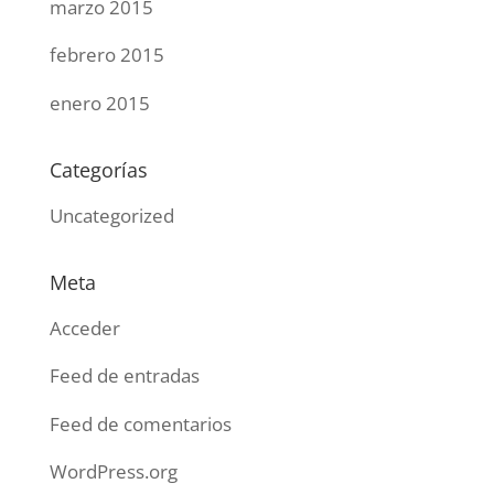
marzo 2015
febrero 2015
enero 2015
Categorías
Uncategorized
Meta
Acceder
Feed de entradas
Feed de comentarios
WordPress.org