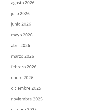
agosto 2026
julio 2026
junio 2026
mayo 2026
abril 2026
marzo 2026
febrero 2026
enero 2026
diciembre 2025
noviembre 2025
octubre 2025