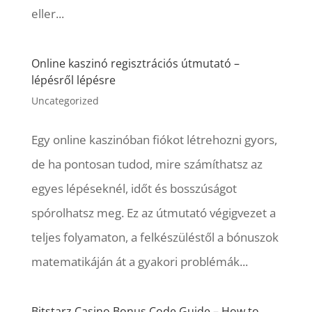
eller...
Online kaszinó regisztrációs útmutató –
lépésről lépésre
Uncategorized
Egy online kaszinóban fiókot létrehozni gyors,
de ha pontosan tudod, mire számíthatsz az
egyes lépéseknél, időt és bosszúságot
spórolhatsz meg. Ez az útmutató végigvezet a
teljes folyamaton, a felkészüléstől a bónuszok
matematikáján át a gyakori problémák...
Bitstarz Casino Bonus Code Guide – How to