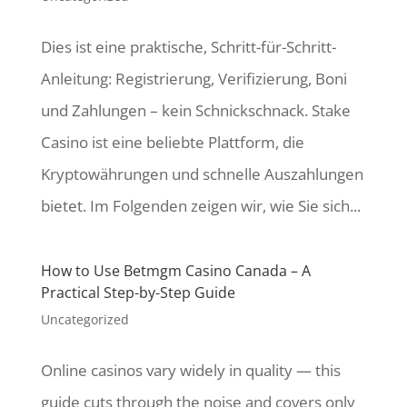
Dies ist eine praktische, Schritt-für-Schritt-
Anleitung: Registrierung, Verifizierung, Boni
und Zahlungen – kein Schnickschnack. Stake
Casino ist eine beliebte Plattform, die
Kryptowährungen und schnelle Auszahlungen
bietet. Im Folgenden zeigen wir, wie Sie sich...
How to Use Betmgm Casino Canada – A
Practical Step-by-Step Guide
Uncategorized
Online casinos vary widely in quality — this
guide cuts through the noise and covers only