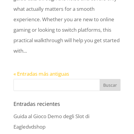
what actually matters for a smooth
experience. Whether you are new to online
gaming or looking to switch platforms, this
practical walkthrough will help you get started
with...
« Entradas más antiguas
Entradas recientes
Guida al Gioco Demo degli Slot di
Eagledvdshop