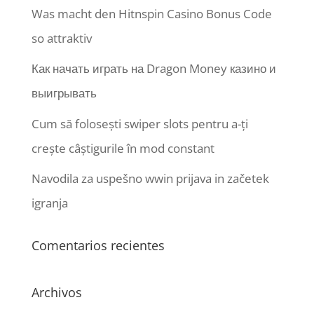
Was macht den Hitnspin Casino Bonus Code
so attraktiv
Как начать играть на Dragon Money казино и
выигрывать
Cum să folosești swiper slots pentru a-ți
crește câștigurile în mod constant
Navodila za uspešno wwin prijava in začetek
igranja
Comentarios recientes
Archivos