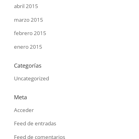
abril 2015
marzo 2015
febrero 2015
enero 2015
Categorías
Uncategorized
Meta
Acceder
Feed de entradas
Feed de comentarios