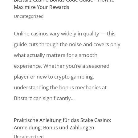
Maximize Your Rewards
Uncategorized
Online casinos vary widely in quality — this
guide cuts through the noise and covers only
what actually matters for a smooth
experience. Whether you’re a seasoned
player or new to crypto gambling,
understanding the bonus mechanics at
Bitstarz can significantly...
Praktische Anleitung für das Stake Casino:
Anmeldung, Bonus und Zahlungen
Uncategorized