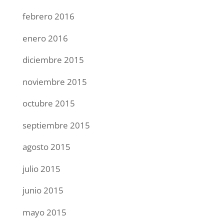
febrero 2016
enero 2016
diciembre 2015
noviembre 2015
octubre 2015
septiembre 2015
agosto 2015
julio 2015
junio 2015
mayo 2015