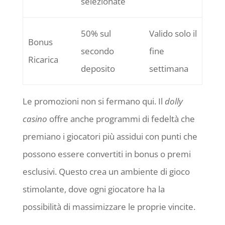
selezionate
50% sul
Valido solo il
Bonus
secondo
fine
Ricarica
deposito
settimana
Le promozioni non si fermano qui. Il
dolly
casino
offre anche programmi di fedeltà che
premiano i giocatori più assidui con punti che
possono essere convertiti in bonus o premi
esclusivi. Questo crea un ambiente di gioco
stimolante, dove ogni giocatore ha la
possibilità di massimizzare le proprie vincite.