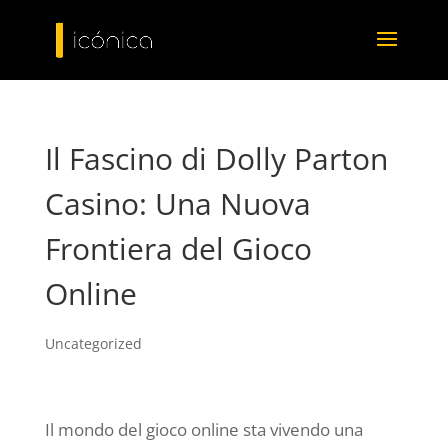
Il Fascino di Dolly Parton
Casino: Una Nuova
Frontiera del Gioco
Online
Uncategorized
Il mondo del gioco online sta vivendo una