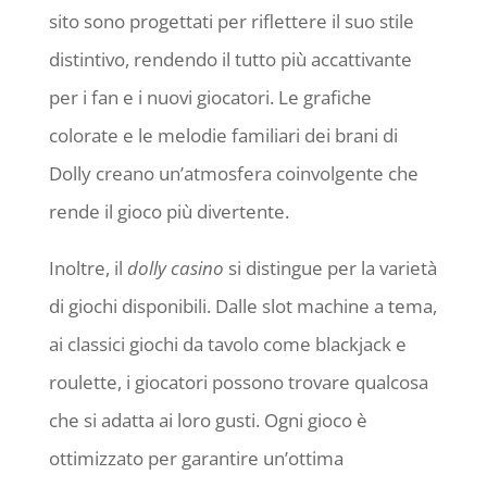
sito sono progettati per riflettere il suo stile
distintivo, rendendo il tutto più accattivante
per i fan e i nuovi giocatori. Le grafiche
colorate e le melodie familiari dei brani di
Dolly creano un’atmosfera coinvolgente che
rende il gioco più divertente.
Inoltre, il
dolly casino
si distingue per la varietà
di giochi disponibili. Dalle slot machine a tema,
ai classici giochi da tavolo come blackjack e
roulette, i giocatori possono trovare qualcosa
che si adatta ai loro gusti. Ogni gioco è
ottimizzato per garantire un’ottima