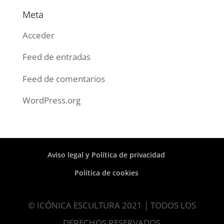
Meta
Acceder
Feed de entradas
Feed de comentarios
WordPress.org
Aviso legal y Política de privacidad
Política de cookies
© ICÓNICA ESCULTURA 2021 | TODOS LOS
DERECHOS RESERVADOS