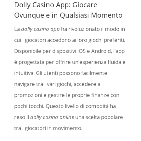
Dolly Casino App: Giocare
Ovunque e in Qualsiasi Momento
La
dolly casino app
ha rivoluzionato il modo in
cui i giocatori accedono ai loro giochi preferiti.
Disponibile per dispositivi iOS e Android, l’app
è progettata per offrire un’esperienza fluida e
intuitiva. Gli utenti possono facilmente
navigare tra i vari giochi, accedere a
promozioni e gestire le proprie finanze con
pochi tocchi. Questo livello di comodità ha
reso il
dolly casino online
una scelta popolare
tra i giocatori in movimento.