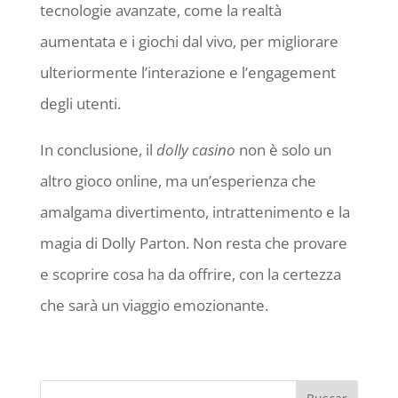
tecnologie avanzate, come la realtà
aumentata e i giochi dal vivo, per migliorare
ulteriormente l’interazione e l’engagement
degli utenti.
In conclusione, il
dolly casino
non è solo un
altro gioco online, ma un’esperienza che
amalgama divertimento, intrattenimento e la
magia di Dolly Parton. Non resta che provare
e scoprire cosa ha da offrire, con la certezza
che sarà un viaggio emozionante.