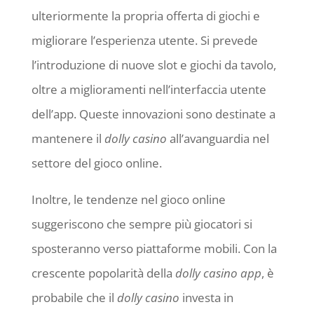
ulteriormente la propria offerta di giochi e
migliorare l’esperienza utente. Si prevede
l’introduzione di nuove slot e giochi da tavolo,
oltre a miglioramenti nell’interfaccia utente
dell’app. Queste innovazioni sono destinate a
mantenere il
dolly casino
all’avanguardia nel
settore del gioco online.
Inoltre, le tendenze nel gioco online
suggeriscono che sempre più giocatori si
sposteranno verso piattaforme mobili. Con la
crescente popolarità della
dolly casino app
, è
probabile che il
dolly casino
investa in