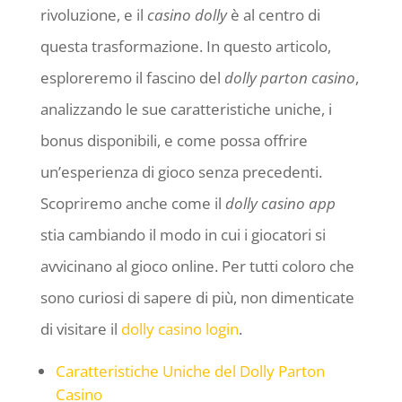
rivoluzione, e il
casino dolly
è al centro di
questa trasformazione. In questo articolo,
esploreremo il fascino del
dolly parton casino
,
analizzando le sue caratteristiche uniche, i
bonus disponibili, e come possa offrire
un’esperienza di gioco senza precedenti.
Scopriremo anche come il
dolly casino app
stia cambiando il modo in cui i giocatori si
avvicinano al gioco online. Per tutti coloro che
sono curiosi di sapere di più, non dimenticate
di visitare il
dolly casino login
.
Caratteristiche Uniche del Dolly Parton
Casino