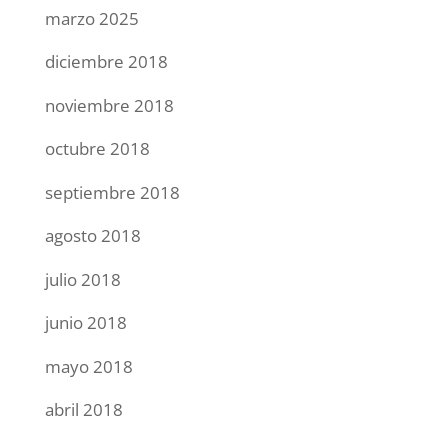
marzo 2025
diciembre 2018
noviembre 2018
octubre 2018
septiembre 2018
agosto 2018
julio 2018
junio 2018
mayo 2018
abril 2018