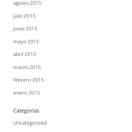
agosto 2015
julio 2015
junio 2015
mayo 2015
abril 2015
marzo 2015
febrero 2015
enero 2015
Categorías
Uncategorized