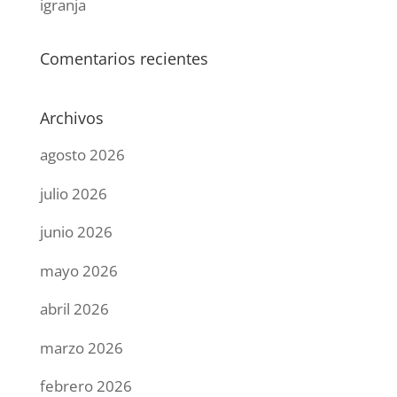
igranja
Comentarios recientes
Archivos
agosto 2026
julio 2026
junio 2026
mayo 2026
abril 2026
marzo 2026
febrero 2026