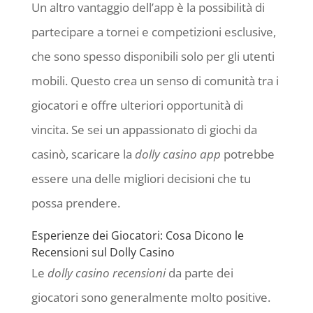
Un altro vantaggio dell’app è la possibilità di
partecipare a tornei e competizioni esclusive,
che sono spesso disponibili solo per gli utenti
mobili. Questo crea un senso di comunità tra i
giocatori e offre ulteriori opportunità di
vincita. Se sei un appassionato di giochi da
casinò, scaricare la
dolly casino app
potrebbe
essere una delle migliori decisioni che tu
possa prendere.
Esperienze dei Giocatori: Cosa Dicono le
Recensioni sul Dolly Casino
Le
dolly casino recensioni
da parte dei
giocatori sono generalmente molto positive.