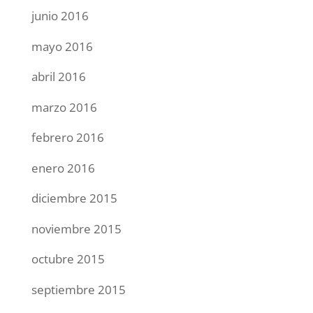
junio 2016
mayo 2016
abril 2016
marzo 2016
febrero 2016
enero 2016
diciembre 2015
noviembre 2015
octubre 2015
septiembre 2015