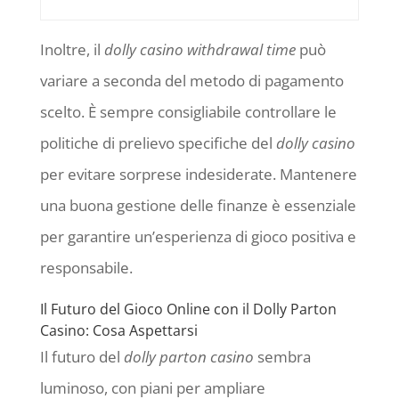
Inoltre, il
dolly casino withdrawal time
può
variare a seconda del metodo di pagamento
scelto. È sempre consigliabile controllare le
politiche di prelievo specifiche del
dolly casino
per evitare sorprese indesiderate. Mantenere
una buona gestione delle finanze è essenziale
per garantire un’esperienza di gioco positiva e
responsabile.
Il Futuro del Gioco Online con il Dolly Parton
Casino: Cosa Aspettarsi
Il futuro del
dolly parton casino
sembra
luminoso, con piani per ampliare