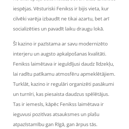
iespējas. Vēsturiski Fenikss ir bijis vieta, kur
cilvēki varēja izbaudīt ne tikai azartu, bet arī
socializēties un pavadīt laiku draugu lokā.
Šī kazino ir pazīstama ar savu modernizēto
interjeru un augsto apkalpošanas kvalitāti.
Fenikss laimētava ir ieguldījusi daudz līdzekļu,
lai radītu patīkamu atmosfēru apmeklētājiem.
Turklāt, kazino ir regulāri organizēti pasākumi
un turnīri, kas piesaista daudzus spēlētājus.
Tas ir iemesls, kāpēc Fenikss laimētava ir
ieguvusi pozitīvas atsauksmes un plašu
atpazīstamību gan Rīgā, gan ārpus tās.