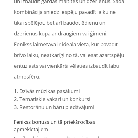
un izbaudīt gardas maltītes un dzērienus. Šāda
kombinācija sniedz iespēju pavadīt laiku ne
tikai spēlējot, bet arī baudot ēdienu un
dzērienus kopā ar draugiem vai ģimeni.
Fenikss laimētava ir ideāla vieta, kur pavadīt
brīvo laiku, neatkarīgi no tā, vai esat azartspēļu
entuziasts vai vienkārši vēlaties izbaudīt labu
atmosfēru.
Dzīvās mūzikas pasākumi
Tematiskie vakari un konkursi
Restorānu un bāru piedāvājumi
Fenikss bonuss un tā priekšrocības
apmeklētājiem