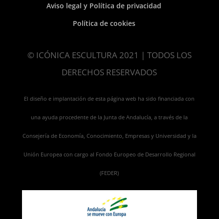
Aviso legal y Política de privacidad
Política de cookies
© ICÓNICA ESCULTURA 2021 | TODOS LOS
DERECHOS RESERVADOS
El diseño e implantación de esta página web ha sido financiada con
una ayuda procedente de la Junta de Andalucía, a través de la
Consejería de Economía, Conocimiento, Empresas y Universidad y la
Unión Europea con cargo al Fondo Europeo de Desarrollo Regional
(FEDER)