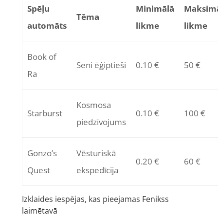
Spēļu
Minimālā
Maksim
Tēma
automāts
likme
likme
Book of
Seni ēģiptieši
0.10 €
50 €
Ra
Kosmosa
Starburst
0.10 €
100 €
piedzīvojums
Gonzo’s
Vēsturiskā
0.20 €
60 €
Quest
ekspedīcija
Izklaides iespējas, kas pieejamas Fenikss
laimētavā