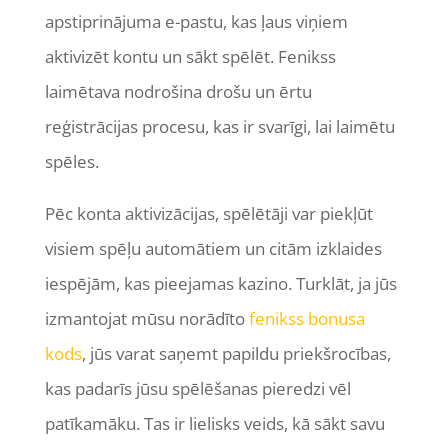
apstiprinājuma e-pastu, kas ļaus viņiem
aktivizēt kontu un sākt spēlēt. Fenikss
laimētava nodrošina drošu un ērtu
reģistrācijas procesu, kas ir svarīgi, lai laimētu
spēles.
Pēc konta aktivizācijas, spēlētāji var piekļūt
visiem spēļu automātiem un citām izklaides
iespējām, kas pieejamas kazino. Turklāt, ja jūs
izmantojat mūsu norādīto
fenikss bonusa
kods
, jūs varat saņemt papildu priekšrocības,
kas padarīs jūsu spēlēšanas pieredzi vēl
patīkamāku. Tas ir lielisks veids, kā sākt savu