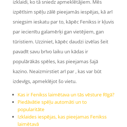
izklaidi, ko tā sniedz apmeklētājiem. Mēs
izpētīsim spēļu zālē pieejamās iespējas, kā arī
sniegsim ieskatu par to, kāpēc Fenikss ir kļuvis
par iecienītu galamērķi gan vietējiem, gan
tūristiem. Uzziniet, kāpēc daudzi izvēlas šeit
pavadīt savu brīvo laiku un kādas ir
populārākās spēles, kas pieejamas šajā
kazino. Neaizmirstiet arī par , kas var būt
izdevīgs, apmeklējot šo vietu.
Kas ir Fenikss laimētava un tās vēsture Rīgā?
Piedāvātie spēļu automāti un to
popularitāte
Izklaides iespējas, kas pieejamas Fenikss
laimētavā