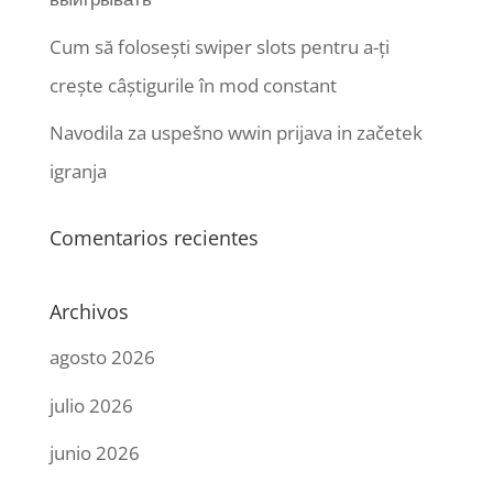
Cum să folosești swiper slots pentru a-ți
crește câștigurile în mod constant
Navodila za uspešno wwin prijava in začetek
igranja
Comentarios recientes
Archivos
agosto 2026
julio 2026
junio 2026