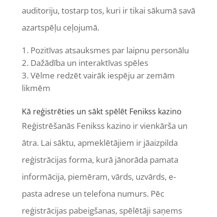
auditoriju, tostarp tos, kuri ir tikai sākumā savā
azartspēļu ceļojumā.
Pozitīvas atsauksmes par laipnu personālu
Dažādība un interaktīvas spēles
Vēlme redzēt vairāk iespēju ar zemām
likmēm
Kā reģistrēties un sākt spēlēt Fenikss kazino
Reģistrēšanās Fenikss kazino ir vienkārša un
ātra. Lai sāktu, apmeklētājiem ir jāaizpilda
reģistrācijas forma, kurā jānorāda pamata
informācija, piemēram, vārds, uzvārds, e-
pasta adrese un telefona numurs. Pēc
reģistrācijas pabeigšanas, spēlētāji saņems