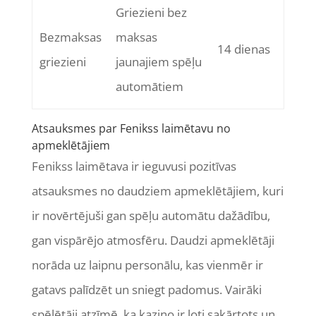
Griezieni bez
Bezmaksas
maksas
14 dienas
griezieni
jaunajiem spēļu
automātiem
Atsauksmes par Fenikss laimētavu no
apmeklētājiem
Fenikss laimētava ir ieguvusi pozitīvas
atsauksmes no daudziem apmeklētājiem, kuri
ir novērtējuši gan spēļu automātu dažādību,
gan vispārējo atmosfēru. Daudzi apmeklētāji
norāda uz laipnu personālu, kas vienmēr ir
gatavs palīdzēt un sniegt padomus. Vairāki
spēlētāji atzīmē, ka kazino ir ļoti sakārtots un