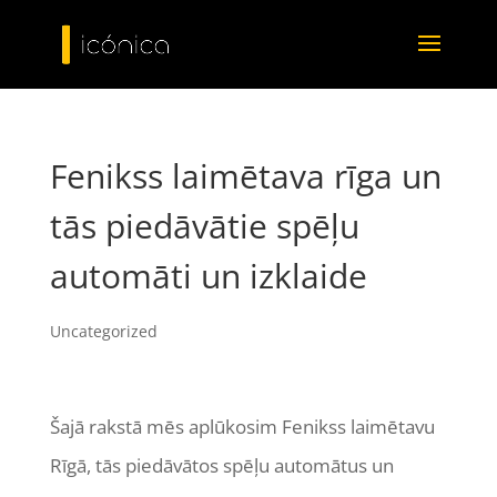
Fenikss laimētava rīga un
tās piedāvātie spēļu
automāti un izklaide
Uncategorized
Šajā rakstā mēs aplūkosim Fenikss laimētavu
Rīgā, tās piedāvātos spēļu automātus un