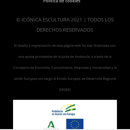
Política de cookies
© ICÓNICA ESCULTURA 2021 | TODOS LOS
DERECHOS RESERVADOS
El diseño e implantación de esta página web ha sido financiada con
una ayuda procedente de la Junta de Andalucía, a través de la
Consejería de Economía, Conocimiento, Empresas y Universidad y la
Unión Europea con cargo al Fondo Europeo de Desarrollo Regional
(FEDER)