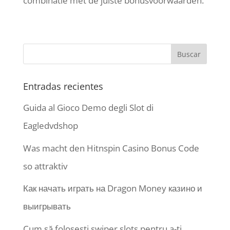
combinatie met de juiste bonusvoorwaarden.
Entradas recientes
Guida al Gioco Demo degli Slot di
Eagledvdshop
Was macht den Hitnspin Casino Bonus Code
so attraktiv
Как начать играть на Dragon Money казино и
выигрывать
Cum să folosești swiper slots pentru a-ți