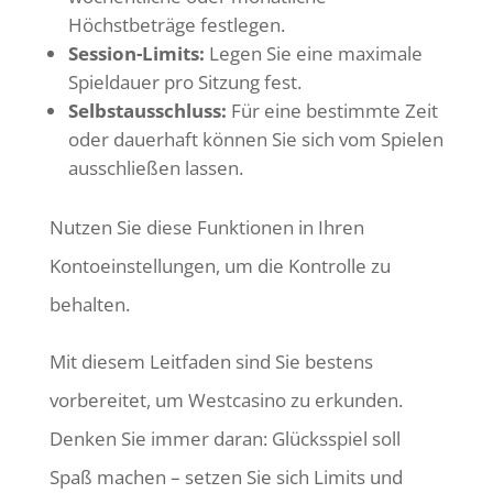
Höchstbeträge festlegen.
Session-Limits:
Legen Sie eine maximale
Spieldauer pro Sitzung fest.
Selbstausschluss:
Für eine bestimmte Zeit
oder dauerhaft können Sie sich vom Spielen
ausschließen lassen.
Nutzen Sie diese Funktionen in Ihren
Kontoeinstellungen, um die Kontrolle zu
behalten.
Mit diesem Leitfaden sind Sie bestens
vorbereitet, um Westcasino zu erkunden.
Denken Sie immer daran: Glücksspiel soll
Spaß machen – setzen Sie sich Limits und