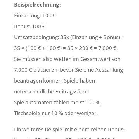
Beispielrechnung:
Einzahlung: 100 €
Bonus: 100 €
Umsatzbedingung: 35x (Einzahlung + Bonus) =
35 × (100 € + 100 €) = 35 × 200 € = 7.000 €.
Sie müssen also Wetten im Gesamtwert von
7.000 € platzieren, bevor Sie eine Auszahlung
beantragen können. Spiele haben
unterschiedliche Beitragssätze:
Spielautomaten zählen meist 100 %,
Tischspiele nur 10 % oder weniger.
Ein weiteres Beispiel mit einem reinen Bonus-