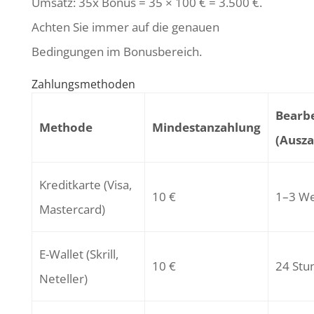
Umsatz: 35x Bonus = 35 × 100 € = 3.500 €.
Achten Sie immer auf die genauen
Bedingungen im Bonusbereich.
Zahlungsmethoden
Bearbe
Methode
Mindestanzahlung
(Ausza
Kreditkarte (Visa,
10 €
1–3 We
Mastercard)
E-Wallet (Skrill,
10 €
24 Stu
Neteller)