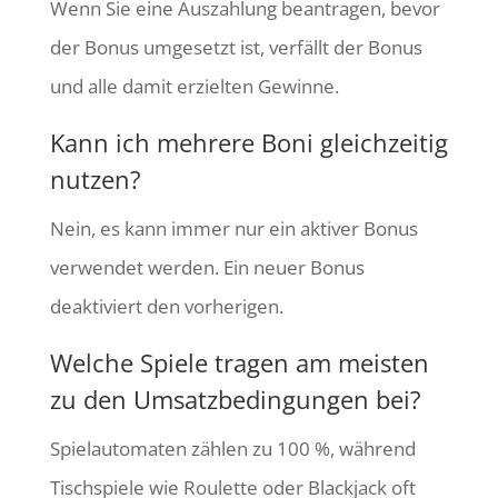
Wenn Sie eine Auszahlung beantragen, bevor
der Bonus umgesetzt ist, verfällt der Bonus
und alle damit erzielten Gewinne.
Kann ich mehrere Boni gleichzeitig
nutzen?
Nein, es kann immer nur ein aktiver Bonus
verwendet werden. Ein neuer Bonus
deaktiviert den vorherigen.
Welche Spiele tragen am meisten
zu den Umsatzbedingungen bei?
Spielautomaten zählen zu 100 %, während
Tischspiele wie Roulette oder Blackjack oft