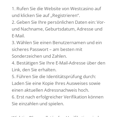
Rufen Sie die Website von Westcasino auf
und klicken Sie auf „Registrieren“.
Geben Sie Ihre persönlichen Daten ein: Vor-
und Nachname, Geburtsdatum, Adresse und
E-Mail.
Wählen Sie einen Benutzernamen und ein
sicheres Passwort – am besten mit
Sonderzeichen und Zahlen.
Bestätigen Sie Ihre E-Mail-Adresse über den
Link, den Sie erhalten.
Führen Sie die Identitätsprüfung durch:
Laden Sie eine Kopie Ihres Ausweises sowie
einen aktuellen Adressnachweis hoch.
Erst nach erfolgreicher Verifikation können
Sie einzahlen und spielen.