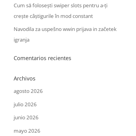
Cum să folosești swiper slots pentru a-ți
crește câștigurile în mod constant
Navodila za uspešno wwin prijava in začetek
igranja
Comentarios recientes
Archivos
agosto 2026
julio 2026
junio 2026
mayo 2026