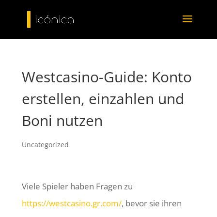
Westcasino-Guide: Konto
erstellen, einzahlen und
Boni nutzen
Uncategorized
Viele Spieler haben Fragen zu
https://westcasino.gr.com/
, bevor sie ihren