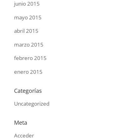
junio 2015
mayo 2015
abril 2015
marzo 2015
febrero 2015
enero 2015
Categorías
Uncategorized
Meta
Acceder