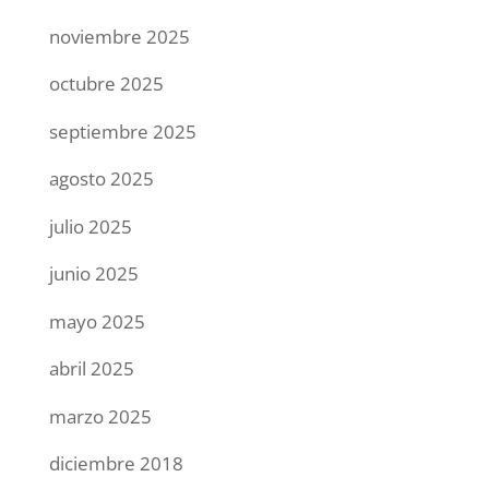
noviembre 2025
octubre 2025
septiembre 2025
agosto 2025
julio 2025
junio 2025
mayo 2025
abril 2025
marzo 2025
diciembre 2018