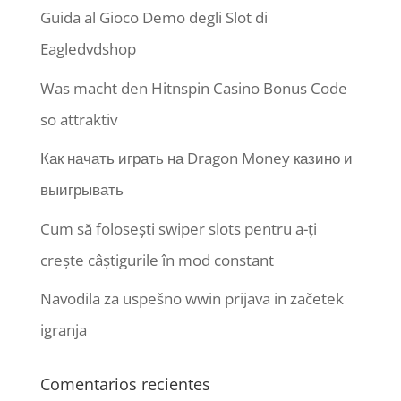
Guida al Gioco Demo degli Slot di
Eagledvdshop
Was macht den Hitnspin Casino Bonus Code
so attraktiv
Как начать играть на Dragon Money казино и
выигрывать
Cum să folosești swiper slots pentru a-ți
crește câștigurile în mod constant
Navodila za uspešno wwin prijava in začetek
igranja
Comentarios recientes