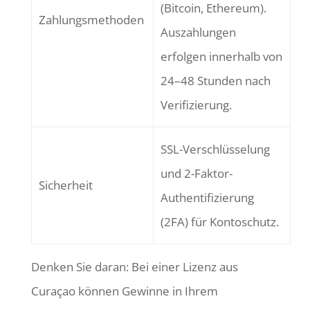
(Bitcoin, Ethereum).
Zahlungsmethoden
Auszahlungen
erfolgen innerhalb von
24–48 Stunden nach
Verifizierung.
SSL-Verschlüsselung
und 2-Faktor-
Sicherheit
Authentifizierung
(2FA) für Kontoschutz.
Denken Sie daran: Bei einer Lizenz aus
Curaçao können Gewinne in Ihrem