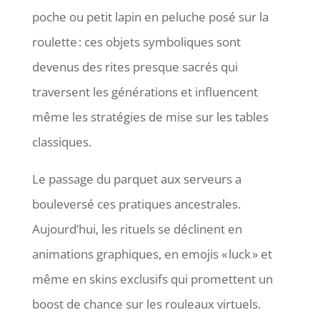
poche ou petit lapin en peluche posé sur la
roulette : ces objets symboliques sont
devenus des rites presque sacrés qui
traversent les générations et influencent
même les stratégies de mise sur les tables
classiques.
Le passage du parquet aux serveurs a
bouleversé ces pratiques ancestrales.
Aujourd’hui, les rituels se déclinent en
animations graphiques, en emojis « luck » et
même en skins exclusifs qui promettent un
boost de chance sur les rouleaux virtuels.