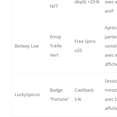
dépôt +20 %
avec 
NFT
actif
Après
Emoji
partie
Free Spins
Betway Live
Trèfle
consé
x20
Vert
avec 
affich
Sessi
Badge
Cashback
minut
LuckySpin.io
“Fortune”
5 %
avec 
affich