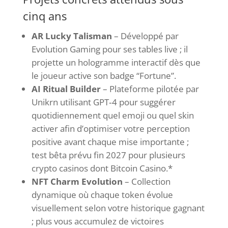
cinq ans
AR Lucky Talisman
– Développé par
Evolution Gaming pour ses tables live ; il
projette un hologramme interactif dès que
le joueur active son badge “Fortune”.
AI Ritual Builder
– Plateforme pilotée par
Unikrn utilisant GPT‑4 pour suggérer
quotidiennement quel emoji ou quel skin
activer afin d’optimiser votre perception
positive avant chaque mise importante ;
test bêta prévu fin 2027 pour plusieurs
crypto casinos dont Bitcoin Casino.*
NFT Charm Evolution
– Collection
dynamique où chaque token évolue
visuellement selon votre historique gagnant
; plus vous accumulez de victoires