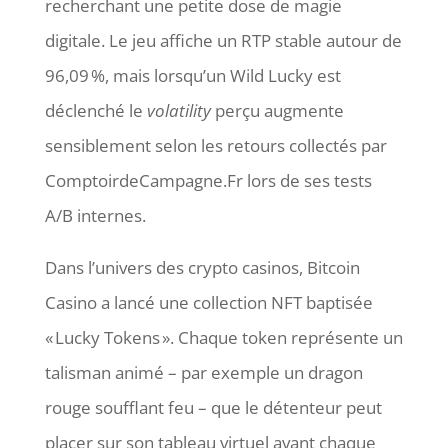
recherchant une petite dose de magie
digitale. Le jeu affiche un RTP stable autour de
96,09 %, mais lorsqu’un Wild Lucky est
déclenché le
volatility
perçu augmente
sensiblement selon les retours collectés par
ComptoirdeCampagne.Fr lors de ses tests
A/B internes.
Dans l’univers des crypto casinos, Bitcoin
Casino a lancé une collection NFT baptisée
« Lucky Tokens ». Chaque token représente un
talisman animé – par exemple un dragon
rouge soufflant feu – que le détenteur peut
placer sur son tableau virtuel avant chaque