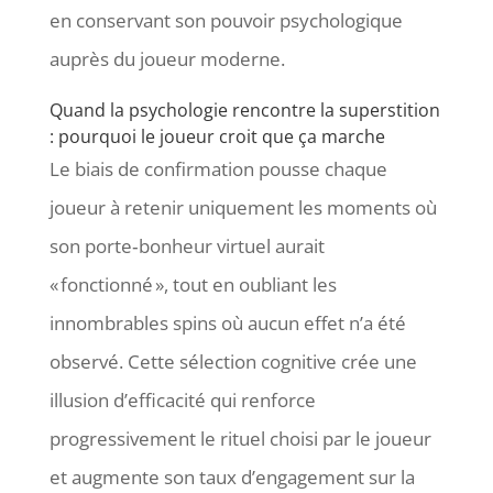
en conservant son pouvoir psychologique
auprès du joueur moderne.
Quand la psychologie rencontre la superstition
: pourquoi le joueur croit que ça marche
Le biais de confirmation pousse chaque
joueur à retenir uniquement les moments où
son porte‑bonheur virtuel aurait
« fonctionné », tout en oubliant les
innombrables spins où aucun effet n’a été
observé. Cette sélection cognitive crée une
illusion d’efficacité qui renforce
progressivement le rituel choisi par le joueur
et augmente son taux d’engagement sur la