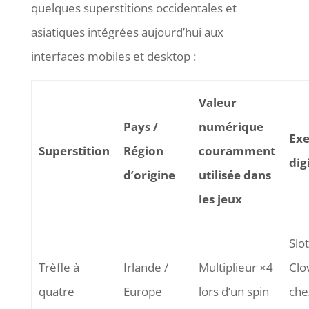
quelques superstitions occidentales et
asiatiques intégrées aujourd’hui aux
interfaces mobiles et desktop :
Valeur
Pays /
numérique
Ex
Superstition
Région
couramment
dig
d’origine
utilisée dans
les jeux
Slo
Trèfle à
Irlande /
Multiplieur ×4
Clo
quatre
Europe
lors d’un spin
che