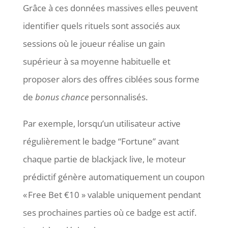
Grâce à ces données massives elles peuvent
identifier quels rituels sont associés aux
sessions où le joueur réalise un gain
supérieur à sa moyenne habituelle et
proposer alors des offres ciblées sous forme
de
bonus chance
personnalisés.
Par exemple, lorsqu’un utilisateur active
régulièrement le badge “Fortune” avant
chaque partie de blackjack live, le moteur
prédictif génère automatiquement un coupon
« Free Bet €10 » valable uniquement pendant
ses prochaines parties où ce badge est actif.