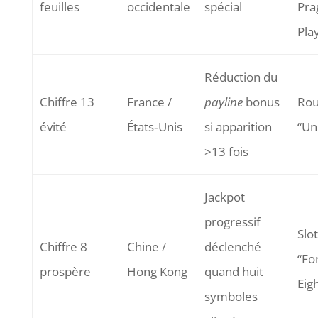
feuilles
occidentale
spécial
Pra
Pla
Réduction du
Chiffre 13
France /
payline
bonus
Rou
évité
États‑Unis
si apparition
“Un
>13 fois
Jackpot
progressif
Slot
Chiffre 8
Chine /
déclenché
“Fo
prospère
Hong Kong
quand huit
Eig
symboles