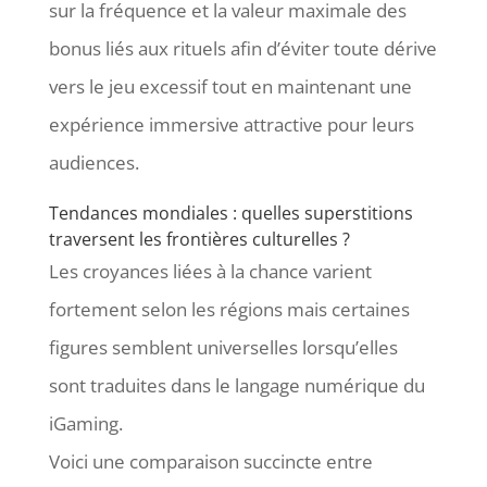
sur la fréquence et la valeur maximale des
bonus liés aux rituels afin d’éviter toute dérive
vers le jeu excessif tout en maintenant une
expérience immersive attractive pour leurs
audiences.
Tendances mondiales : quelles superstitions
traversent les frontières culturelles ?
Les croyances liées à la chance varient
fortement selon les régions mais certaines
figures semblent universelles lorsqu’elles
sont traduites dans le langage numérique du
iGaming.
Voici une comparaison succincte entre