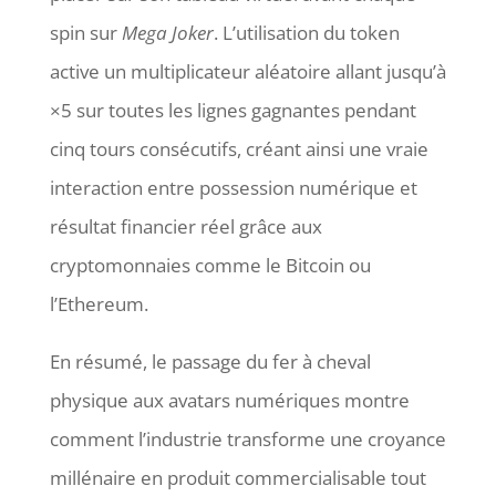
spin sur
Mega Joker
. L’utilisation du token
active un multiplicateur aléatoire allant jusqu’à
×5 sur toutes les lignes gagnantes pendant
cinq tours consécutifs, créant ainsi une vraie
interaction entre possession numérique et
résultat financier réel grâce aux
cryptomonnaies comme le Bitcoin ou
l’Ethereum.
En résumé, le passage du fer à cheval
physique aux avatars numériques montre
comment l’industrie transforme une croyance
millénaire en produit commercialisable tout