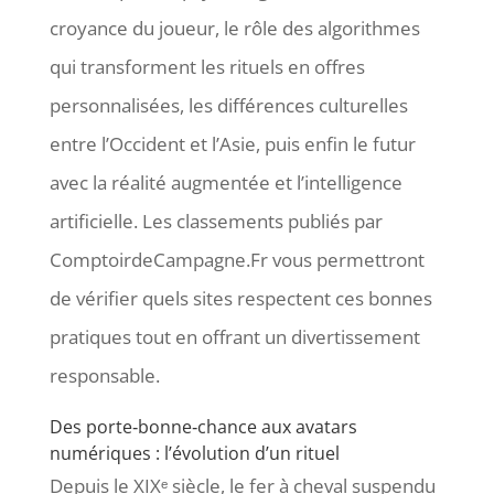
croyance du joueur, le rôle des algorithmes
qui transforment les rituels en offres
personnalisées, les différences culturelles
entre l’Occident et l’Asie, puis enfin le futur
avec la réalité augmentée et l’intelligence
artificielle. Les classements publiés par
ComptoirdeCampagne.Fr vous permettront
de vérifier quels sites respectent ces bonnes
pratiques tout en offrant un divertissement
responsable.
Des porte‑bonne‑chance aux avatars
numériques : l’évolution d’un rituel
Depuis le XIXᵉ siècle, le fer à cheval suspendu