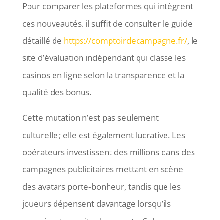
Pour comparer les plateformes qui intègrent
ces nouveautés, il suffit de consulter le guide
détaillé de
https://comptoirdecampagne.fr/
, le
site d’évaluation indépendant qui classe les
casinos en ligne selon la transparence et la
qualité des bonus.
Cette mutation n’est pas seulement
culturelle ; elle est également lucrative. Les
opérateurs investissent des millions dans des
campagnes publicitaires mettant en scène
des avatars porte‑bonheur, tandis que les
joueurs dépensent davantage lorsqu’ils