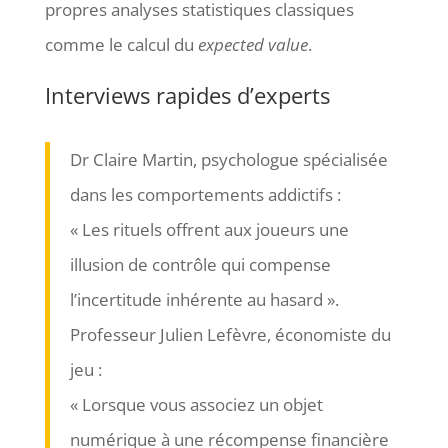
propres analyses statistiques classiques
comme le calcul du
expected value
.
Interviews rapides d’experts
Dr Claire Martin, psychologue spécialisée
dans les comportements addictifs :
« Les rituels offrent aux joueurs une
illusion de contrôle qui compense
l’incertitude inhérente au hasard ».
Professeur Julien Lefèvre, économiste du
jeu :
« Lorsque vous associez un objet
numérique à une récompense financière