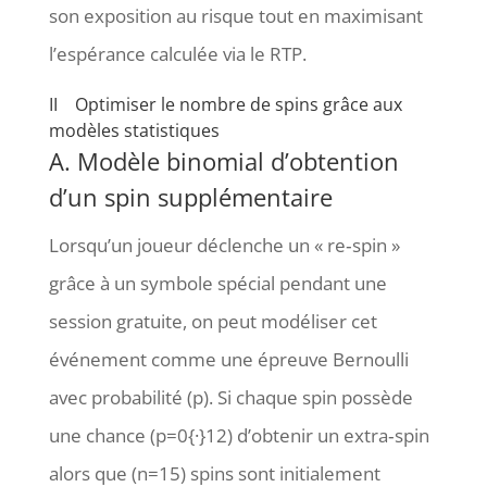
son exposition au risque tout en maximisant
l’espérance calculée via le RTP.
II Optimiser le nombre de spins grâce aux
modèles statistiques
A. Modèle binomial d’obtention
d’un spin supplémentaire
Lorsqu’un joueur déclenche un « re‑spin »
grâce à un symbole spécial pendant une
session gratuite, on peut modéliser cet
événement comme une épreuve Bernoulli
avec probabilité (p). Si chaque spin possède
une chance (p=0{·}12) d’obtenir un extra‑spin
alors que (n=15) spins sont initialement