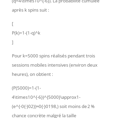
(q=4\times10^{-6}). La probabilité cumulée
après k spins suit :
[
P(k)=1-(1-q)^k
]
Pour k=5000 spins réalisés pendant trois
sessions mobiles intensives (environ deux
heures), on obtient :
(P(5000)=1-(1-
4\times10^{-6})^{5000}\approx1-
(e^{-0{·}02})≈0{·}0198,) soit moins de 2 %
chance concrète malgré la taille