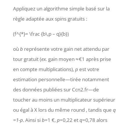
Appliquez un algorithme simple basé sur la
règle adaptée aux spins gratuits :
(f^{*}= \frac {b\,p – q}{b})
où
b
représente votre gain net attendu par
tour gratuit (
ex.
gain moyen ≈ €1 après prise
en compte multiplications),
p
est votre
estimation personnelle—tirée notamment
des données publiées sur Ccn2.fr—de
toucher au moins un multiplicateur supérieur
ou égal à X lors du même round , tandis que
q
=1-p
. Ainsi si
b
=1 €,
p
=0,22 et
q
=0,78 alors