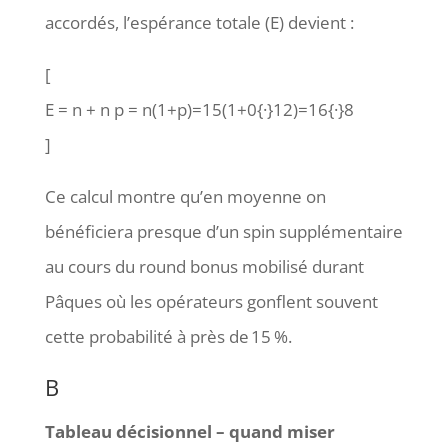
accordés, l’espérance totale (E) devient :
[
E = n + n p = n(1+p)=15(1+0{·}12)=16{·}8
]
Ce calcul montre qu’en moyenne on
bénéficiera presque d’un spin supplémentaire
au cours du round bonus mobilisé durant
Pâques où les opérateurs gonflent souvent
cette probabilité à près de 15 %.
B
Tableau décisionnel – quand miser