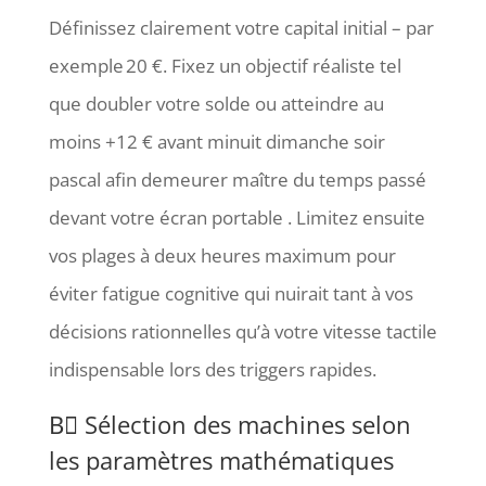
Définissez clairement votre capital initial – par
exemple 20 €. Fixez un objectif réaliste tel
que doubler votre solde ou atteindre au
moins +12 € avant minuit dimanche soir
pascal afin demeurer maître du temps passé
devant votre écran portable . Limitez ensuite
vos plages à deux heures maximum pour
éviter fatigue cognitive qui nuirait tant à vos
décisions rationnelles qu’à votre vitesse tactile
indispensable lors des triggers rapides.
B️⃣ Sélection des machines selon
les paramètres mathématiques