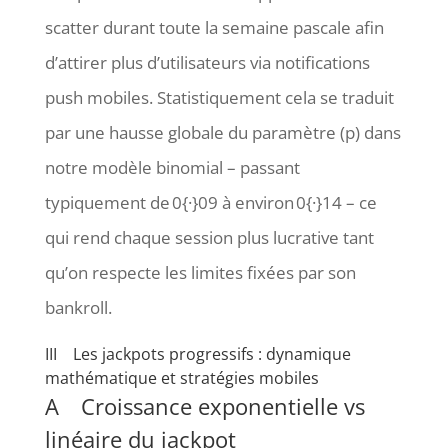
scatter durant toute la semaine pascale afin
d’attirer plus d’utilisateurs via notifications
push mobiles. Statistiquement cela se traduit
par une hausse globale du paramètre (p) dans
notre modèle binomial – passant
typiquement de 0{·}09 à environ 0{·}14 – ce
qui rend chaque session plus lucrative tant
qu’on respecte les limites fixées par son
bankroll.
III Les jackpots progressifs : dynamique
mathématique et stratégies mobiles
A Croissance exponentielle vs
linéaire du jackpot