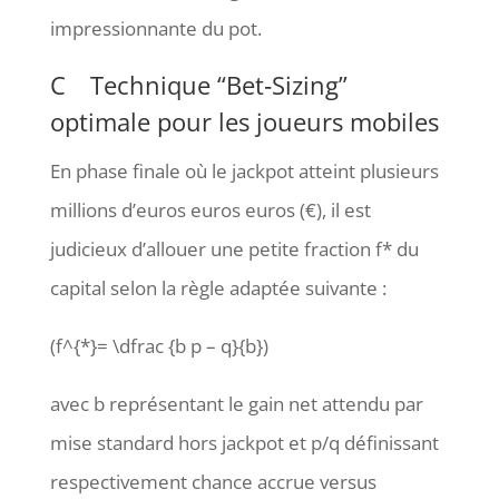
impressionnante du pot.
C Technique “Bet‑Sizing”
optimale pour les joueurs mobiles
En phase finale où le jackpot atteint plusieurs
millions d’euros euros euros (€), il est
judicieux d’allouer une petite fraction f* du
capital selon la règle adaptée suivante :
(f^{*}= \dfrac {b p – q}{b})
avec b représentant le gain net attendu par
mise standard hors jackpot et p/q définissant
respectivement chance accrue versus