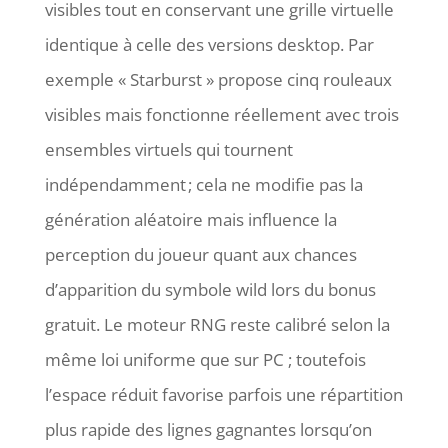
visibles tout en conservant une grille virtuelle
identique à celle des versions desktop. Par
exemple « Starburst » propose cinq rouleaux
visibles mais fonctionne réellement avec trois
ensembles virtuels qui tournent
indépendamment ; cela ne modifie pas la
génération aléatoire mais influence la
perception du joueur quant aux chances
d’apparition du symbole wild lors du bonus
gratuit. Le moteur RNG reste calibré selon la
même loi uniforme que sur PC ; toutefois
l’espace réduit favorise parfois une répartition
plus rapide des lignes gagnantes lorsqu’on