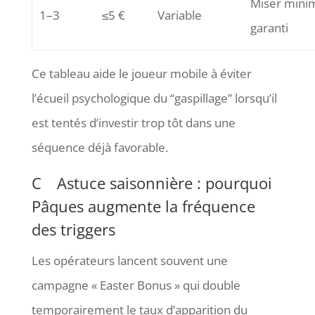
Miser min
1–3
≤5 €
Variable
garanti
Ce tableau aide le joueur mobile à éviter
l’écueil psychologique du “gaspillage” lorsqu’il
est tentés d’investir trop tôt dans une
séquence déjà favorable.
C Astuce saisonnière : pourquoi
Pâques augmente la fréquence
des triggers
Les opérateurs lancent souvent une
campagne « Easter Bonus » qui double
temporairement le taux d’apparition du