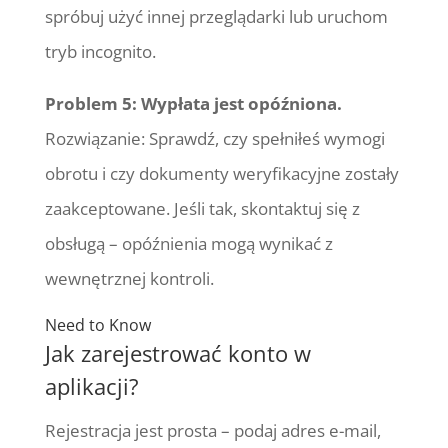
spróbuj użyć innej przeglądarki lub uruchom
tryb incognito.
Problem 5: Wypłata jest opóźniona.
Rozwiązanie: Sprawdź, czy spełniłeś wymogi
obrotu i czy dokumenty weryfikacyjne zostały
zaakceptowane. Jeśli tak, skontaktuj się z
obsługą – opóźnienia mogą wynikać z
wewnętrznej kontroli.
Need to Know
Jak zarejestrować konto w
aplikacji?
Rejestracja jest prosta – podaj adres e-mail,