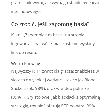
grami stołowymi, ale wymaga stabilnego łącza
internetowego.
Co zrobić, jeśli zapomnę hasła?
Kliknij „Zapomniałem hasła” na stronie
logowania – na twój e-mail zostanie wysłany
link do resetu.
Worth Knowing
Najwyższy RTP (zwrot dla gracza) znajdziesz w
slotach o wysokiej wariancji, takich jak Blood
Suckers (ok. 98%), oraz w wideo pokerze
(99%+). Gry stołowe, jak blackjack z optymalną
strategią, również oferują RTP powyżej 99%.