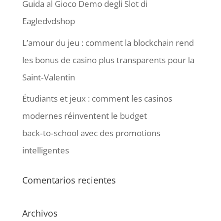
Guida al Gioco Demo degli Slot di
Eagledvdshop
L’amour du jeu : comment la blockchain rend
les bonus de casino plus transparents pour la
Saint‑Valentin
Étudiants et jeux : comment les casinos
modernes réinventent le budget
back‑to‑school avec des promotions
intelligentes
Comentarios recientes
Archivos