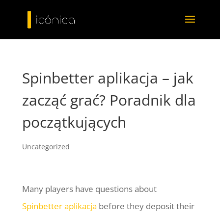
Spinbetter aplikacja – jak
zacząć grać? Poradnik dla
początkujących
Uncategorized
Many players have questions about
Spinbetter aplikacja
before they deposit their