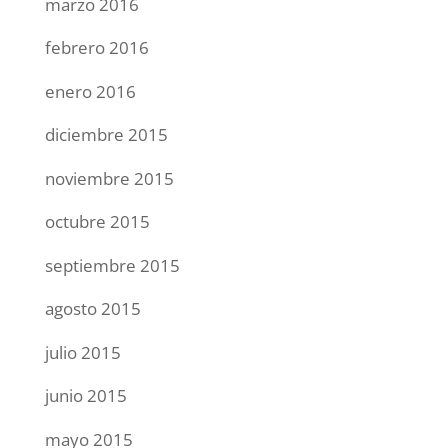
marzo 2016
febrero 2016
enero 2016
diciembre 2015
noviembre 2015
octubre 2015
septiembre 2015
agosto 2015
julio 2015
junio 2015
mayo 2015