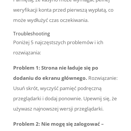
weryfikacji konta przed pierwszą wypłatą, co
może wydłużyć czas oczekiwania.
Troubleshooting
Poniżej 5 najczęstszych problemów i ich
rozwiązania:
Problem 1: Strona nie ładuje się po
dodaniu do ekranu głównego.
Rozwiązanie:
Usuń skrót, wyczyść pamięć podręczną
przeglądarki i dodaj ponownie. Upewnij się, że
używasz najnowszej wersji przeglądarki.
Problem 2: Nie mogę się zalogować –