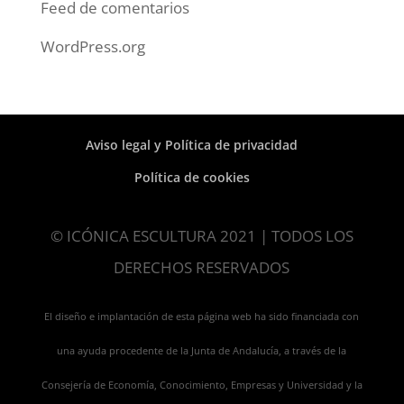
Feed de comentarios
WordPress.org
Aviso legal y Política de privacidad
Política de cookies
© ICÓNICA ESCULTURA 2021 | TODOS LOS
DERECHOS RESERVADOS
El diseño e implantación de esta página web ha sido financiada con
una ayuda procedente de la Junta de Andalucía, a través de la
Consejería de Economía, Conocimiento, Empresas y Universidad y la