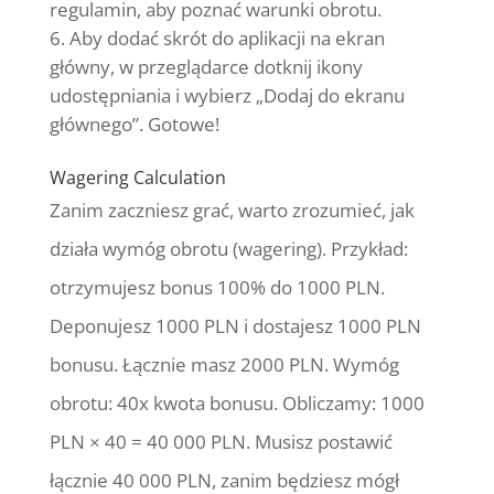
regulamin, aby poznać warunki obrotu.
Aby dodać skrót do aplikacji na ekran
główny, w przeglądarce dotknij ikony
udostępniania i wybierz „Dodaj do ekranu
głównego”. Gotowe!
Wagering Calculation
Zanim zaczniesz grać, warto zrozumieć, jak
działa wymóg obrotu (wagering). Przykład:
otrzymujesz bonus 100% do 1000 PLN.
Deponujesz 1000 PLN i dostajesz 1000 PLN
bonusu. Łącznie masz 2000 PLN. Wymóg
obrotu: 40x kwota bonusu. Obliczamy: 1000
PLN × 40 = 40 000 PLN. Musisz postawić
łącznie 40 000 PLN, zanim będziesz mógł