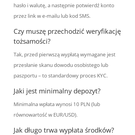
hasło i walutę, a następnie potwierdź konto
przez link w e-mailu lub kod SMS.
Czy muszę przechodzić weryfikację
tożsamości?
Tak, przed pierwszą wypłatą wymagane jest
przesłanie skanu dowodu osobistego lub
paszportu – to standardowy proces KYC.
Jaki jest minimalny depozyt?
Minimalna wpłata wynosi 10 PLN (lub
równowartość w EUR/USD).
Jak długo trwa wypłata środków?