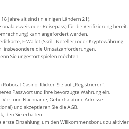
 18 Jahre alt sind (in einigen Ländern 21).
sonalausweis oder Reisepass) für die Verifizierung bereit.
Stromrechnung) kann angefordert werden.
itkarte, E-Wallet (Skrill, Neteller) oder Kryptowährung.
n, insbesondere die Umsatzanforderungen.
wenn Sie ungestört spielen möchten.
n Robocat Casino. Klicken Sie auf „Registrieren“.
cheres Passwort und Ihre bevorzugte Währung ein.
us: Vor- und Nachname, Geburtsdatum, Adresse.
onal) und akzeptieren Sie die AGB.
k, den Sie erhalten.
hre erste Einzahlung, um den Willkommensbonus zu aktivier