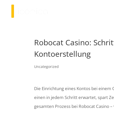
Robocat Casino: Schritt
Kontoerstellung
Uncategorized
Die Einrichtung eines Kontos bei einem O
einen in jedem Schritt erwartet, spart Ze
gesamten Prozess bei Robocat Casino – 