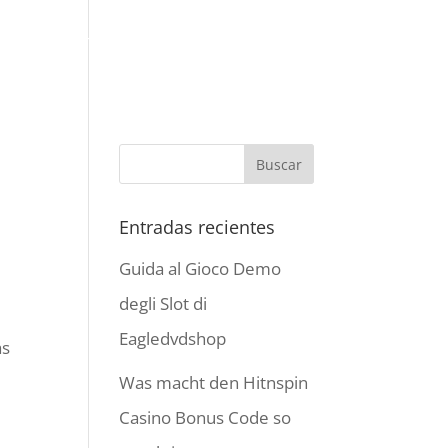
LERÍA
CONTACTO
MI CUENTA
0 ARTÍCULOS
0.00€
Entradas recientes
Guida al Gioco Demo
degli Slot di
Eagledvdshop
as
Was macht den Hitnspin
Casino Bonus Code so