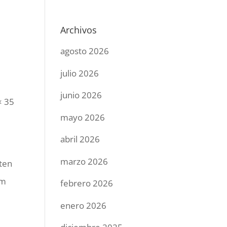
Archivos
agosto 2026
julio 2026
junio 2026
× 35
mayo 2026
abril 2026
marzo 2026
aten
em
febrero 2026
enero 2026