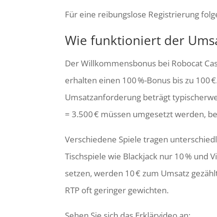
Für eine reibungslose Registrierung fo
Wie funktioniert der Ums
Der Willkommensbonus bei Robocat Casin
erhalten einen 100 %-Bonus bis zu 100 €.
Umsatzanforderung beträgt typischerwei
= 3.500 € müssen umgesetzt werden, bev
Verschiedene Spiele tragen unterschied
Tischspiele wie Blackjack nur 10 % und 
setzen, werden 10 € zum Umsatz gezählt;
RTP oft geringer gewichten.
Sehen Sie sich das Erklärvideo an: