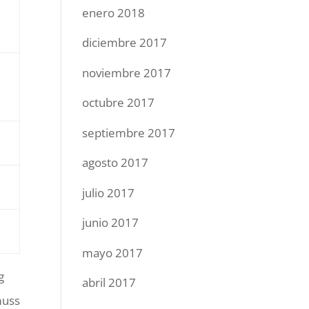
enero 2018
diciembre 2017
noviembre 2017
octubre 2017
septiembre 2017
agosto 2017
julio 2017
junio 2017
mayo 2017
g
abril 2017
muss