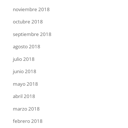
noviembre 2018
octubre 2018
septiembre 2018
agosto 2018
julio 2018
junio 2018
mayo 2018
abril 2018
marzo 2018
febrero 2018