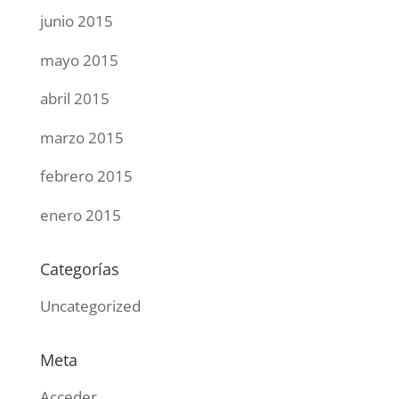
junio 2015
mayo 2015
abril 2015
marzo 2015
febrero 2015
enero 2015
Categorías
Uncategorized
Meta
Acceder