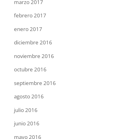
marzo 2017
febrero 2017
enero 2017
diciembre 2016
noviembre 2016
octubre 2016
septiembre 2016
agosto 2016
julio 2016
junio 2016
mayo 2016