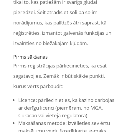
tikai to, kas patiešām ir svarīgs gludai
pieredzei. Šeit atradīsiet soli pa solim
norādījumus, kas palīdzēs ātri saprast, kā
reģistrēties, izmantot galvenās funkcijas un
izvairīties no biežākajām kļūdām.
Pirms sākšanas
Pirms reģistrācijas pārliecinieties, ka esat
sagatavojies. Zemāk ir būtiskākie punkti,
kurus vērts pārbaudīt:
Licence: pārliecinieties, ka kazino darbojas
ar derīgu licenci (piemēram, no MGA,
Curacao vai vietējā regulatora).
Maksāšanas metode: izvēlieties sev ērtu
maksājumu veidu (kredītkarte, e-maks,