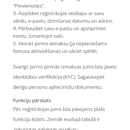
“Pievienoties”.
Aizpildiet reģistrācijas veidlapu ar savu
vārdu, e-pastu, dzimšanas datumu un adresi.
Pārbaudiet savu e-pastu un apstipriniet
kontu, izmantojot saiti.
Veiciet pirmo iemaksu (ja nepieciešams
bonusa aktivizēšanai) un sāciet spēlēt.
Svarīgi: pirms pirmās izmaksas jums būs jāveic
identitātes verifikācija (KYC). Sagatavojiet
derīgu personu apliecinošu dokumentu.
Funkciju pārskats
Pēc reģistrācijas jums būs pieejams plašs
funkciju klāsts. Zemāk esošajā tabulā ir
apkopotas galvenās iespējas: