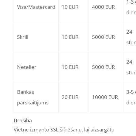
1-3
Visa/Mastercard
10 EUR
4000 EUR
die
24
Skrill
10 EUR
5000 EUR
stu
24
Neteller
10 EUR
5000 EUR
stu
Bankas
3-5
20 EUR
10000 EUR
pārskaitījums
die
Drošība
Vietne izmanto SSL šifrēšanu, lai aizsargātu