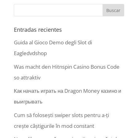
Entradas recientes
Guida al Gioco Demo degli Slot di
Eagledvdshop
Was macht den Hitnspin Casino Bonus Code
so attraktiv
Как начать играть на Dragon Money казино и
выигрывать
Cum să folosești swiper slots pentru a-ți
crește câștigurile în mod constant