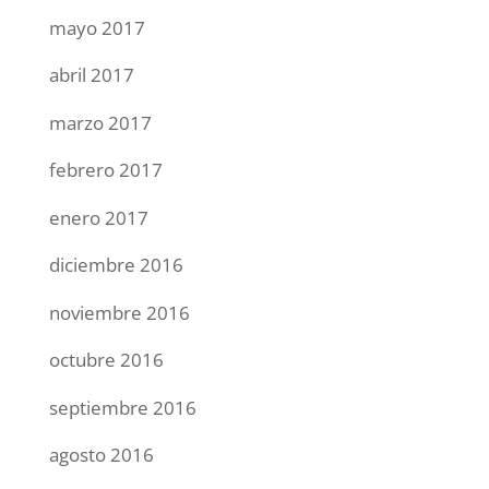
mayo 2017
abril 2017
marzo 2017
febrero 2017
enero 2017
diciembre 2016
noviembre 2016
octubre 2016
septiembre 2016
agosto 2016