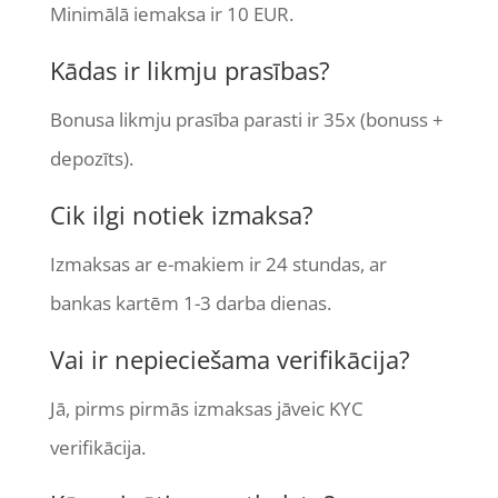
Minimālā iemaksa ir 10 EUR.
Kādas ir likmju prasības?
Bonusa likmju prasība parasti ir 35x (bonuss +
depozīts).
Cik ilgi notiek izmaksa?
Izmaksas ar e-makiem ir 24 stundas, ar
bankas kartēm 1-3 darba dienas.
Vai ir nepieciešama verifikācija?
Jā, pirms pirmās izmaksas jāveic KYC
verifikācija.