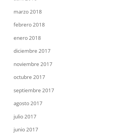
marzo 2018
febrero 2018
enero 2018
diciembre 2017
noviembre 2017
octubre 2017
septiembre 2017
agosto 2017
julio 2017
junio 2017