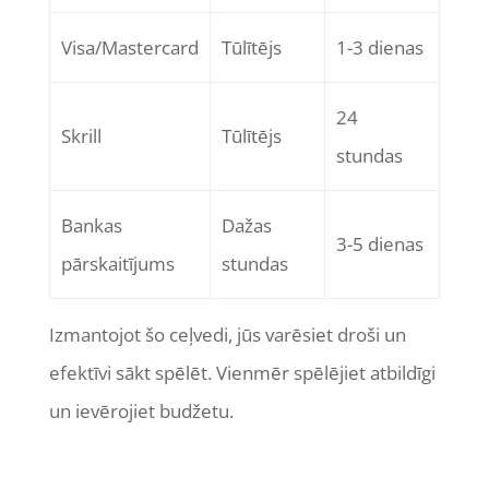
Visa/Mastercard
Tūlītējs
1-3 dienas
24
Skrill
Tūlītējs
stundas
Bankas
Dažas
3-5 dienas
pārskaitījums
stundas
Izmantojot šo ceļvedi, jūs varēsiet droši un
efektīvi sākt spēlēt. Vienmēr spēlējiet atbildīgi
un ievērojiet budžetu.