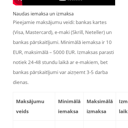
Naudas iemaksa un izmaksa
Pieejamie maksājumu veidi: bankas kartes
(Visa, Mastercard), e-maki (Skrill, Neteller) un
bankas pārskaitījumi. Minimālā iemaksa ir 10
EUR, maksimālā – 5000 EUR. Izmaksas parasti
notiek 24-48 stundu laikā ar e-makiem, bet
bankas pārskaitījumi var aizņemt 3-5 darba
dienas.
Maksājumu
Minimālā
Maksimālā
Izm
veids
iemaksa
izmaksa
laik