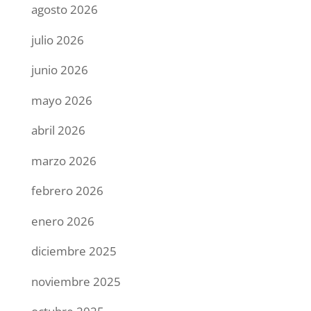
agosto 2026
julio 2026
junio 2026
mayo 2026
abril 2026
marzo 2026
febrero 2026
enero 2026
diciembre 2025
noviembre 2025