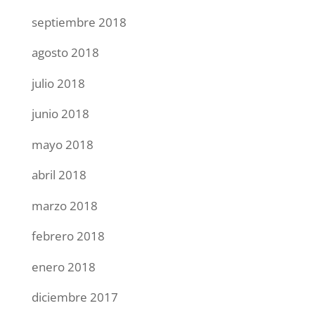
septiembre 2018
agosto 2018
julio 2018
junio 2018
mayo 2018
abril 2018
marzo 2018
febrero 2018
enero 2018
diciembre 2017