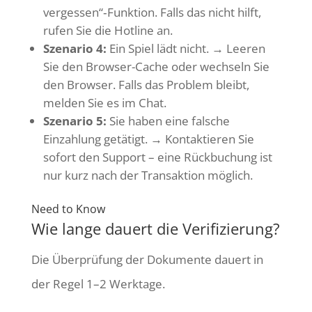
vergessen“‑Funktion. Falls das nicht hilft,
rufen Sie die Hotline an.
Szenario 4:
Ein Spiel lädt nicht. → Leeren
Sie den Browser-Cache oder wechseln Sie
den Browser. Falls das Problem bleibt,
melden Sie es im Chat.
Szenario 5:
Sie haben eine falsche
Einzahlung getätigt. → Kontaktieren Sie
sofort den Support – eine Rückbuchung ist
nur kurz nach der Transaktion möglich.
Need to Know
Wie lange dauert die Verifizierung?
Die Überprüfung der Dokumente dauert in
der Regel 1–2 Werktage.