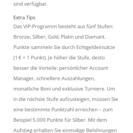
sind verfügbar.
Extra Tips
Das VIP-Programm besteht aus fünf Stufen:
Bronze, Silber, Gold, Platin und Diamant.
Punkte sammeln Sie durch Echtgeldeinsätze
(1 € = 1 Punkt). Je höher die Stufe, desto
besser die Vorteile: persönlicher Account
Manager, schnellere Auszahlungen,
monatliche Boni und exklusive Turniere. Um
in die nächste Stufe aufzusteigen, müssen Sie
eine bestimmte Punktzahl erreichen – zum
Beispiel 5.000 Punkte für Silber. Mit dem
Aufstieg erhalten Sie einmalige Belohnungen