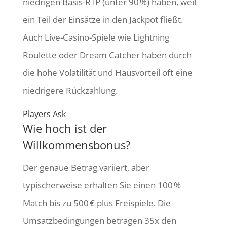
niedrigen Basis-RTP (unter 90 %) haben, weil
ein Teil der Einsätze in den Jackpot fließt.
Auch Live-Casino-Spiele wie Lightning
Roulette oder Dream Catcher haben durch
die hohe Volatilität und Hausvorteil oft eine
niedrigere Rückzahlung.
Players Ask
Wie hoch ist der
Willkommensbonus?
Der genaue Betrag variiert, aber
typischerweise erhalten Sie einen 100 %
Match bis zu 500 € plus Freispiele. Die
Umsatzbedingungen betragen 35x den