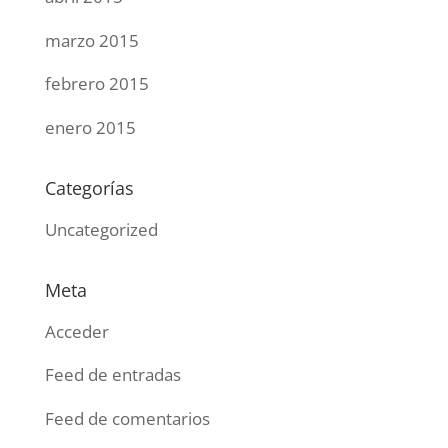
marzo 2015
febrero 2015
enero 2015
Categorías
Uncategorized
Meta
Acceder
Feed de entradas
Feed de comentarios