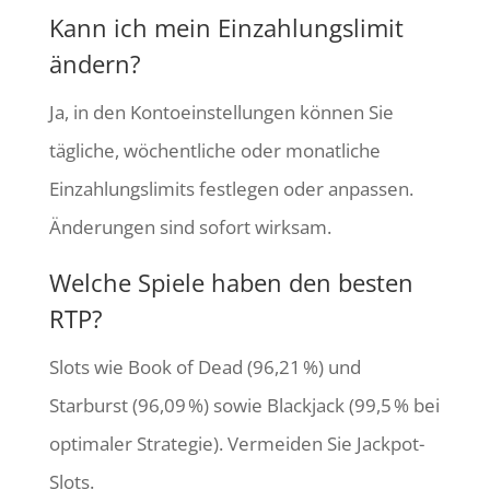
Kann ich mein Einzahlungslimit
ändern?
Ja, in den Kontoeinstellungen können Sie
tägliche, wöchentliche oder monatliche
Einzahlungslimits festlegen oder anpassen.
Änderungen sind sofort wirksam.
Welche Spiele haben den besten
RTP?
Slots wie Book of Dead (96,21 %) und
Starburst (96,09 %) sowie Blackjack (99,5 % bei
optimaler Strategie). Vermeiden Sie Jackpot-
Slots.