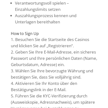
Verantwortungsvoll spielen –
Einzahlungslimits setzen
Auszahlungsprozess kennen und
Unterlagen bereithalten
How to Sign Up
Besuchen Sie die Startseite des Casinos
und klicken Sie auf „Registrieren“.
Geben Sie Ihre E-Mail-Adresse, ein sicheres
Passwort und Ihre persönlichen Daten (Name,
Geburtsdatum, Adresse) ein.
Wählen Sie Ihre bevorzugte Währung und
bestätigen Sie, dass Sie volljährig sind.
Aktivieren Sie Ihr Konto über den
Bestätigungslink in der E-Mail.
Führen Sie die KYC-Verifizierung durch
(Ausweiskopie, Adressnachweis), um spätere