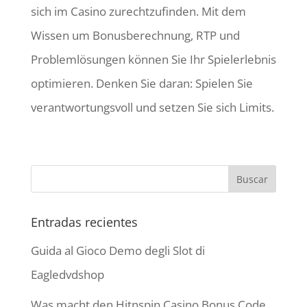
sich im Casino zurechtzufinden. Mit dem
Wissen um Bonusberechnung, RTP und
Problemlösungen können Sie Ihr Spielerlebnis
optimieren. Denken Sie daran: Spielen Sie
verantwortungsvoll und setzen Sie sich Limits.
Entradas recientes
Guida al Gioco Demo degli Slot di
Eagledvdshop
Was macht den Hitnspin Casino Bonus Code