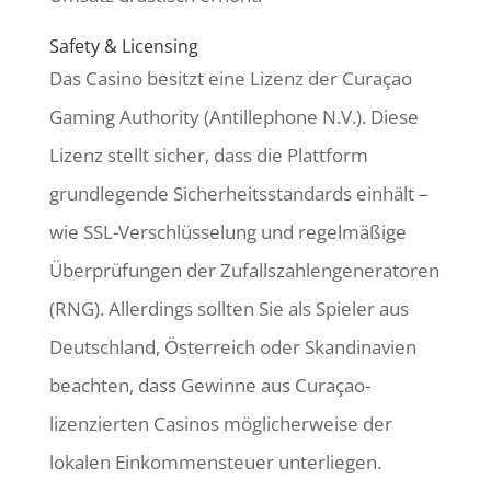
Safety & Licensing
Das Casino besitzt eine Lizenz der Curaçao
Gaming Authority (Antillephone N.V.). Diese
Lizenz stellt sicher, dass die Plattform
grundlegende Sicherheitsstandards einhält –
wie SSL-Verschlüsselung und regelmäßige
Überprüfungen der Zufallszahlengeneratoren
(RNG). Allerdings sollten Sie als Spieler aus
Deutschland, Österreich oder Skandinavien
beachten, dass Gewinne aus Curaçao-
lizenzierten Casinos möglicherweise der
lokalen Einkommensteuer unterliegen.