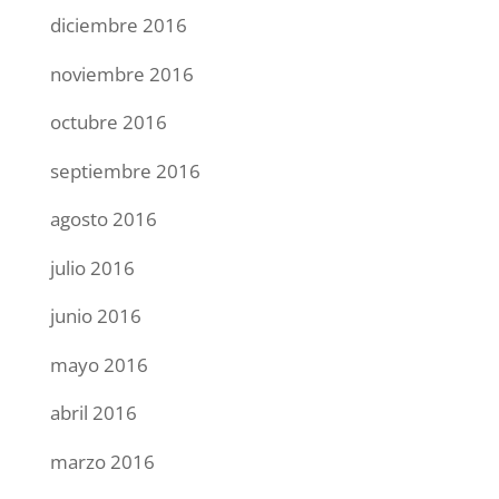
diciembre 2016
noviembre 2016
octubre 2016
septiembre 2016
agosto 2016
julio 2016
junio 2016
mayo 2016
abril 2016
marzo 2016