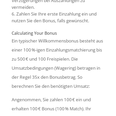
Verzögerungen bei Auszahlungen zu
vermeiden.
Zahlen Sie Ihre erste Einzahlung ein und
nutzen Sie den Bonus, falls gewünscht.
Calculating Your Bonus
Ein typischer Willkommensbonus besteht aus
einer 100 %-igen Einzahlungsmatchierung bis
zu 500 € und 100 Freispielen. Die
Umsatzbedingungen (Wagering) betragen in
der Regel 35x den Bonusbetrag. So
berechnen Sie den benötigten Umsatz:
Angenommen, Sie zahlen 100 € ein und
erhalten 100 € Bonus (100 % Match). Ihr