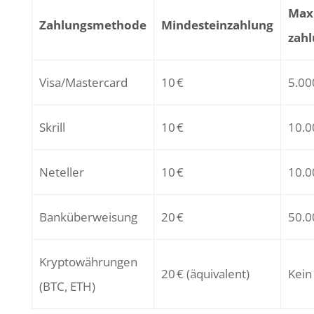
Max
Zahlungsmethode
Mindesteinzahlung
zah
Visa/Mastercard
10 €
5.00
Skrill
10 €
10.0
Neteller
10 €
10.0
Banküberweisung
20 €
50.0
Kryptowährungen
20 € (äquivalent)
Kein
(BTC, ETH)