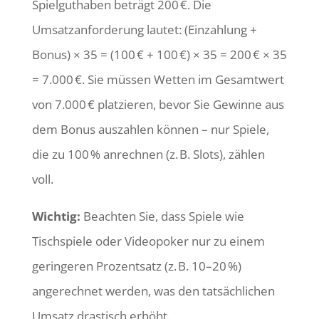
Spielguthaben beträgt 200 €. Die
Umsatzanforderung lautet: (Einzahlung +
Bonus) × 35 = (100 € + 100 €) × 35 = 200 € × 35
= 7.000 €. Sie müssen Wetten im Gesamtwert
von 7.000 € platzieren, bevor Sie Gewinne aus
dem Bonus auszahlen können – nur Spiele,
die zu 100 % anrechnen (z. B. Slots), zählen
voll.
Wichtig:
Beachten Sie, dass Spiele wie
Tischspiele oder Videopoker nur zu einem
geringeren Prozentsatz (z. B. 10–20 %)
angerechnet werden, was den tatsächlichen
Umsatz drastisch erhöht.