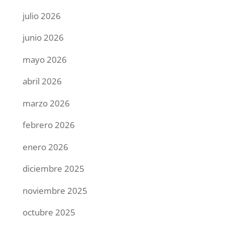
julio 2026
junio 2026
mayo 2026
abril 2026
marzo 2026
febrero 2026
enero 2026
diciembre 2025
noviembre 2025
octubre 2025