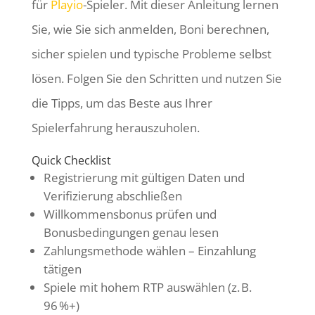
für
Playio
-Spieler. Mit dieser Anleitung lernen
Sie, wie Sie sich anmelden, Boni berechnen,
sicher spielen und typische Probleme selbst
lösen. Folgen Sie den Schritten und nutzen Sie
die Tipps, um das Beste aus Ihrer
Spielerfahrung herauszuholen.
Quick Checklist
Registrierung mit gültigen Daten und
Verifizierung abschließen
Willkommensbonus prüfen und
Bonusbedingungen genau lesen
Zahlungsmethode wählen – Einzahlung
tätigen
Spiele mit hohem RTP auswählen (z. B.
96 %+)