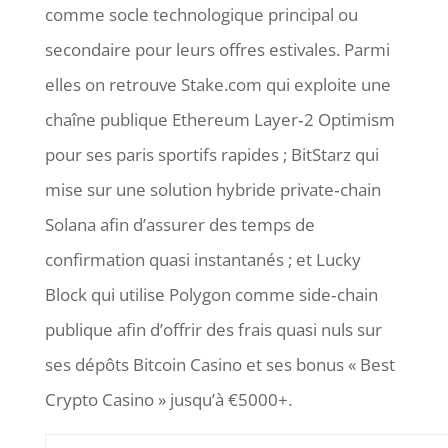
comme socle technologique principal ou
secondaire pour leurs offres estivales. Parmi
elles on retrouve Stake.com qui exploite une
chaîne publique Ethereum Layer‑2 Optimism
pour ses paris sportifs rapides ; BitStarz qui
mise sur une solution hybride private‑chain
Solana afin d’assurer des temps de
confirmation quasi instantanés ; et Lucky
Block qui utilise Polygon comme side‑chain
publique afin d’offrir des frais quasi nuls sur
ses dépôts Bitcoin Casino et ses bonus « Best
Crypto Casino » jusqu’à €5000+.