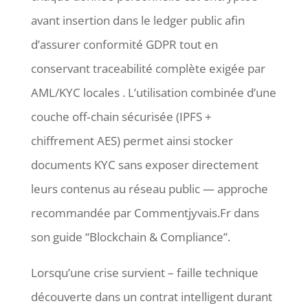
avant insertion dans le ledger public afin
d’assurer conformité GDPR tout en
conservant traceabilité complète exigée par
AML/KYC locales . L’utilisation combinée d’une
couche off‑chain sécurisée (IPFS +
chiffrement AES) permet ainsi stocker
documents KYC sans exposer directement
leurs contenus au réseau public — approche
recommandée par Commentjyvais.Fr dans
son guide “Blockchain & Compliance”.
Lorsqu’une crise survient – faille technique
découverte dans un contrat intelligent durant