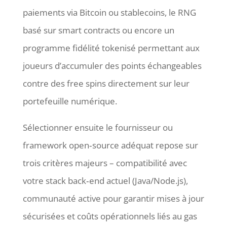
paiements via Bitcoin ou stablecoins, le RNG
basé sur smart contracts ou encore un
programme fidélité tokenisé permettant aux
joueurs d’accumuler des points échangeables
contre des free spins directement sur leur
portefeuille numérique.
Sélectionner ensuite le fournisseur ou
framework open‑source adéquat repose sur
trois critères majeurs – compatibilité avec
votre stack back‑end actuel (Java/Node.js),
communauté active pour garantir mises à jour
sécurisées et coûts opérationnels liés au gas