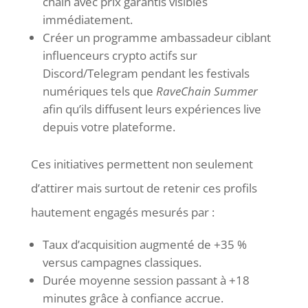
chain avec prix garantis visibles
immédiatement.
Créer un programme ambassadeur ciblant
influenceurs crypto actifs sur
Discord/Telegram pendant les festivals
numériques tels que
RaveChain Summer
afin qu’ils diffusent leurs expériences live
depuis votre plateforme.
Ces initiatives permettent non seulement
d’attirer mais surtout de retenir ces profils
hautement engagés mesurés par :
Taux d’acquisition augmenté de +35 %
versus campagnes classiques.
Durée moyenne session passant à +18
minutes grâce à confiance accrue.