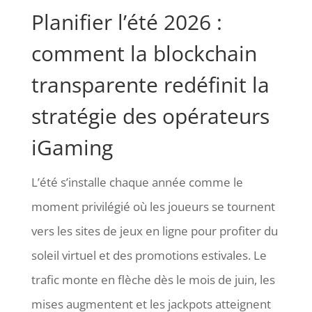
Planifier l’été 2026 :
comment la blockchain
transparente redéfinit la
stratégie des opérateurs
iGaming
L’été s’installe chaque année comme le
moment privilégié où les joueurs se tournent
vers les sites de jeux en ligne pour profiter du
soleil virtuel et des promotions estivales. Le
trafic monte en flèche dès le mois de juin, les
mises augmentent et les jackpots atteignent