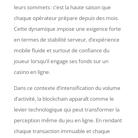
leurs sommets : c’est la haute saison que
chaque opérateur prépare depuis des mois.
Cette dynamique impose une exigence forte
en termes de stabilité serveur, d’expérience
mobile fluide et surtout de confiance du
joueur lorsqu’il engage ses fonds sur un
casino en ligne.
Dans ce contexte d’intensification du volume
d’activité, la blockchain apparaît comme le
levier technologique qui peut transformer la
perception même du jeu en ligne. En rendant
chaque transaction immuable et chaque