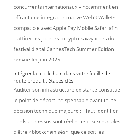
concurrents internationaux – notamment en
offrant une intégration native Web3 Wallets
compatible avec Apple Pay Mobile Safari afin
d’attirer les joueurs « crypto‑savvy » lors du
festival digital CannesTech Summer Edition
prévue fin juin 2026.
Intégrer la blockchain dans votre feuille de
route produit : étapes clés
Auditer son infrastructure existante constitue
le point de départ indispensable avant toute
décision technique majeure : il faut identifier
quels processus sont réellement susceptibles
d’être « blockchainisés », que ce soit les