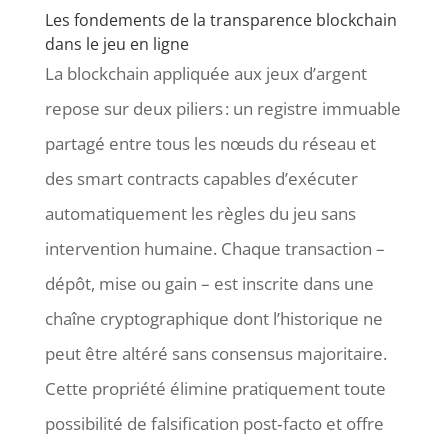
Les fondements de la transparence blockchain
dans le jeu en ligne
La blockchain appliquée aux jeux d’argent
repose sur deux piliers : un registre immuable
partagé entre tous les nœuds du réseau et
des smart contracts capables d’exécuter
automatiquement les règles du jeu sans
intervention humaine. Chaque transaction –
dépôt, mise ou gain – est inscrite dans une
chaîne cryptographique dont l’historique ne
peut être altéré sans consensus majoritaire.
Cette propriété élimine pratiquement toute
possibilité de falsification post‑facto et offre