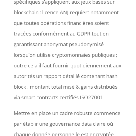
spécifiques s’appliquent aux jeux basés sur
blockchain : licence ANJ requiert notamment
que toutes opérations financières soient
tracées conformément au GDPR tout en
garantissant anonymat pseudonymisé
lorsqu’on utilise cryptomonnaies publiques ;
outre cela il faut fournir quotidiennement aux
autorités un rapport détaillé contenant hash
block , montant total misé & gains distribués
via smart contracts certifiés ISO27001 .
Mettre en place un cadre robuste commence
par établir une gouvernance data claire où
chaque donnée personnelle est encryptée