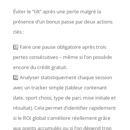
Éviter le “tilt” après une perte malgré la
présence d’un bonus passe par deux actions
clés :
1️⃣ Faire une pause obligatoire après trois
pertes consécutives – même si l’on possède
encore du crédit gratuit.
2️⃣ Analyser statistiquement chaque session
avec un tracker simple (tableur contenant
date, sport choisi, type de pari, mise initiale et
résultat). Cela permet d’identifier rapidement
si le ROI global s’améliore réellement grâce
aux points accumulés ou si l’on dépend trop