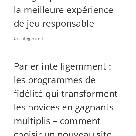
la meilleure expérience
de jeu responsable
Uncategorized
Parier intelligemment :
les programmes de
fidélité qui transforment
les novices en gagnants
multiplis – comment
choisir un nouveau site