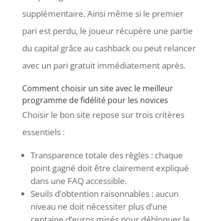
supplémentaire. Ainsi même si le premier
pari est perdu, le joueur récupère une partie
du capital grâce au cashback ou peut relancer
avec un pari gratuit immédiatement après.
Comment choisir un site avec le meilleur
programme de fidélité pour les novices
Choisir le bon site repose sur trois critères
essentiels :
Transparence totale des règles : chaque
point gagné doit être clairement expliqué
dans une FAQ accessible.
Seuils d’obtention raisonnables : aucun
niveau ne doit nécessiter plus d’une
centaine d’euros misés pour débloquer le