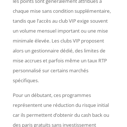
les points sont généralement attribués à
chaque mise sans condition supplémentaire,
tandis que l’accès au club VIP exige souvent
un volume mensuel important ou une mise
minimale élevée. Les clubs VIP proposent
alors un gestionnaire dédié, des limites de
mise accrues et parfois même un taux RTP
personnalisé sur certains marchés
spécifiques.
Pour un débutant, ces programmes
représentent une réduction du risque initial
car ils permettent d’obtenir du cash back ou
des paris gratuits sans investissement