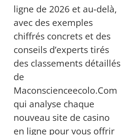
ligne de 2026 et au‑delà,
avec des exemples
chiffrés concrets et des
conseils d’experts tirés
des classements détaillés
de
Maconscienceecolo.Com
qui analyse chaque
nouveau site de casino
en ligne pour vous offrir