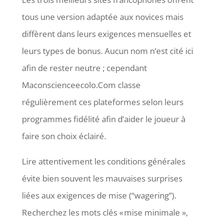
tous une version adaptée aux novices mais
diffèrent dans leurs exigences mensuelles et
leurs types de bonus. Aucun nom n’est cité ici
afin de rester neutre ; cependant
Maconscienceecolo.Com classe
régulièrement ces plateformes selon leurs
programmes fidélité afin d’aider le joueur à
faire son choix éclairé.
Lire attentivement les conditions générales
évite bien souvent les mauvaises surprises
liées aux exigences de mise (“wagering”).
Recherchez les mots clés « mise minimale »,