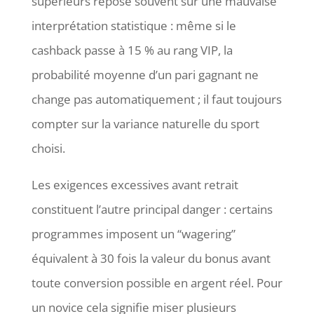
supérieurs repose souvent sur une mauvaise
interprétation statistique : même si le
cashback passe à 15 % au rang VIP, la
probabilité moyenne d’un pari gagnant ne
change pas automatiquement ; il faut toujours
compter sur la variance naturelle du sport
choisi.
Les exigences excessives avant retrait
constituent l’autre principal danger : certains
programmes imposent un “wagering”
équivalent à 30 fois la valeur du bonus avant
toute conversion possible en argent réel. Pour
un novice cela signifie miser plusieurs