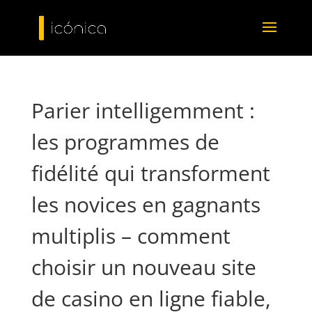
Parier intelligemment :
les programmes de
fidélité qui transforment
les novices en gagnants
multiplis – comment
choisir un nouveau site
de casino en ligne fiable,