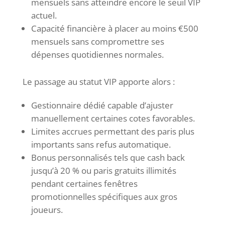
mensuels sans atteindre encore le seuil VIP
actuel.
Capacité financière à placer au moins €500
mensuels sans compromettre ses
dépenses quotidiennes normales.
Le passage au statut VIP apporte alors :
Gestionnaire dédié capable d’ajuster
manuellement certaines cotes favorables.
Limites accrues permettant des paris plus
importants sans refus automatique.
Bonus personnalisés tels que cash back
jusqu’à 20 % ou paris gratuits illimités
pendant certaines fenêtres
promotionnelles spécifiques aux gros
joueurs.