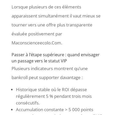
Lorsque plusieurs de ces éléments
apparaissent simultanément il vaut mieux se
tourner vers une offre plus transparente
évaluée positivement par
Maconscienceecolo.Com.
Passer à l’étape supérieure : quand envisager
un passage vers le statut VIP
Plusieurs indicateurs montrent qu’une
bankroll peut supporter davantage :
Historique stable où le ROI dépasse
régulièrement 5 % pendant trois mois
consécutifs.
Accumulation constante > 5 000 points