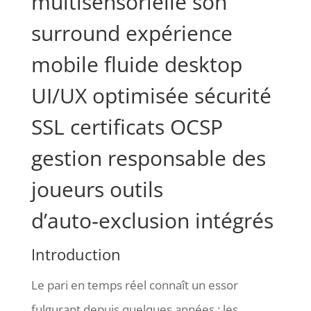
multisensorielle son
surround expérience
mobile fluide desktop
UI/UX optimisée sécurité
SSL certificats OCSP
gestion responsable des
joueurs outils
d’auto‑exclusion intégrés
Introduction
Le pari en temps réel connaît un essor
fulgurant depuis quelques années : les