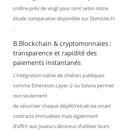
croître près de vingt pour cent selon notre
étude comparative disponible sur Domicile.Fr
.
B.Blockchain & cryptomonnaies :
transparence et rapidité des
paiements instantanés
L’intégration native de chaînes publiques
comme Ethereum Layer‑2 ou Solana permet
non seulement
de sécuriser chaque dépôt/retrait via smart
contracts immuables mais également
d’offrir aux joueurs désireux d’utiliser leurs