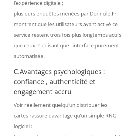
l’expérience digitale ;
plusieurs enquêtes menées par Domicile.Fr
montrent que les utilisateurs ayant activé ce
service restent trois fois plus longtemps actifs
que ceux n’utilisant que l’interface purement
automatisée.
C.Avantages psychologiques :
confiance , authenticité et
engagement accru
Voir réellement quelqu’un distribuer les
cartes rassure davantage qu’un simple RNG
logiciel :