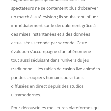
spectateurs ne se contentent plus d’observer
un match à la télévision ; ils souhaitent influer
immédiatement sur le déroulement grâce à
des mises instantanées et à des données
actualisées seconde par seconde. Cette
évolution s’accompagne d’un phénomène
tout aussi séduisant dans l’univers du jeu
traditionnel – les tables de casino live animées
par des croupiers humains ou virtuels
diffusées en direct depuis des studios
ultramodernes.
Pour découvrir les meilleures plateformes qui