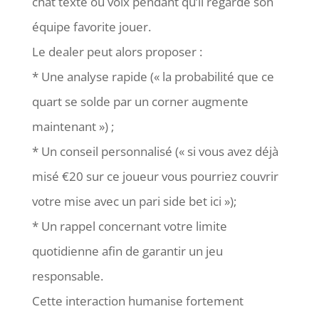
chat texte ou voix pendant qu’il regarde son
équipe favorite jouer.
Le dealer peut alors proposer :
* Une analyse rapide (« la probabilité que ce
quart se solde par un corner augmente
maintenant ») ;
* Un conseil personnalisé (« si vous avez déjà
misé €20 sur ce joueur vous pourriez couvrir
votre mise avec un pari side bet ici »);
* Un rappel concernant votre limite
quotidienne afin de garantir un jeu
responsable.
Cette interaction humanise fortement