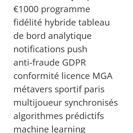
€1000 programme
fidélité hybride tableau
de bord analytique
notifications push
anti‑fraude GDPR
conformité licence MGA
métavers sportif paris
multijoueur synchronisés
algorithmes prédictifs
machine learning