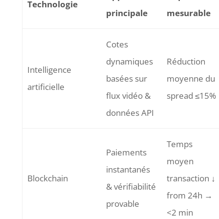
Technologie
principale
mesurable
Cotes
dynamiques
Réduction
Intelligence
basées sur
moyenne du
artificielle
flux vidéo &
spread ≤15%
données API
Temps
Paiements
moyen
instantanés
Blockchain
transaction ↓
& vérifiabilité
from 24h →
provable
<2 min