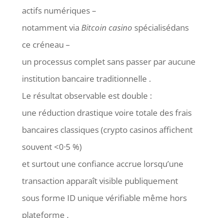
actifs numériques –
notamment via
Bitcoin casino
spécialisédans
ce créneau –
un processus complet sans passer par aucune
institution bancaire traditionnelle .
Le résultat observable est double :
une réduction drastique voire totale des frais
bancaires classiques (crypto casinos affichent
souvent <0·5 %)
et surtout une confiance accrue lorsqu’une
transaction apparaît visible publiquement
sous forme ID unique vérifiable même hors
plateforme .