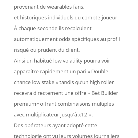
provenant de wearables fans,
et historiques individuels du compte joueur.
À chaque seconde ils recalculent
automatiquement odds spécifiques au profil
risqué ou prudent du client.
Ainsi un habitué low volatility pourra voir
apparaître rapidement un pari « Double
chance low stake » tandis qu’un high roller
recevra directement une offre « Bet Builder
premium« offrant combinaisons multiples
avec multiplicateur jusqu’à x12 » .
Des opérateurs ayant adopté cette
technologie ont vu leurs volumes journaliers