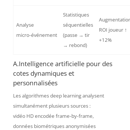
Statistiques
Augmentatio
Analyse
séquentielles
ROI joueur ↑
micro‑événement
(passe → tir
+12%
→ rebond)
A.Intelligence artificielle pour des
cotes dynamiques et
personnalisées
Les algorithmes deep learning analysent
simultanément plusieurs sources :
vidéo HD encodée frame‑by‑frame,
données biométriques anonymisées