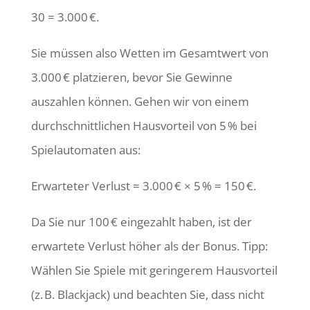
30 = 3.000 €.
Sie müssen also Wetten im Gesamtwert von
3.000 € platzieren, bevor Sie Gewinne
auszahlen können. Gehen wir von einem
durchschnittlichen Hausvorteil von 5 % bei
Spielautomaten aus:
Erwarteter Verlust = 3.000 € × 5 % = 150 €.
Da Sie nur 100 € eingezahlt haben, ist der
erwartete Verlust höher als der Bonus. Tipp:
Wählen Sie Spiele mit geringerem Hausvorteil
(z. B. Blackjack) und beachten Sie, dass nicht