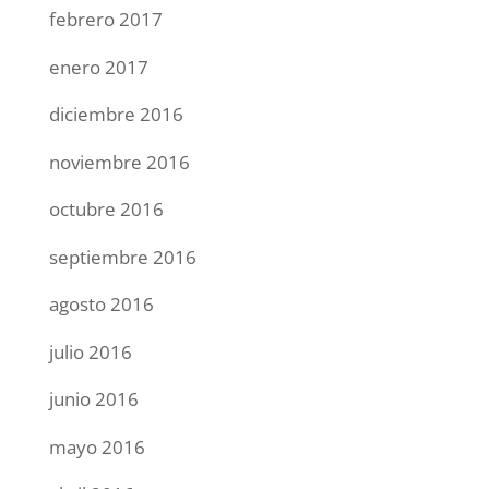
febrero 2017
enero 2017
diciembre 2016
noviembre 2016
octubre 2016
septiembre 2016
agosto 2016
julio 2016
junio 2016
mayo 2016