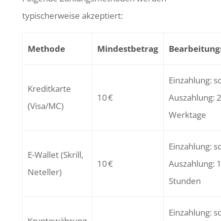
typischerweise akzeptiert:
Methode
Mindestbetrag
Bearbeitung
Einzahlung: so
Kreditkarte
10 €
Auszahlung: 
(Visa/MC)
Werktage
Einzahlung: so
E-Wallet (Skrill,
10 €
Auszahlung: 
Neteller)
Stunden
Einzahlung: s
Kryptowährung