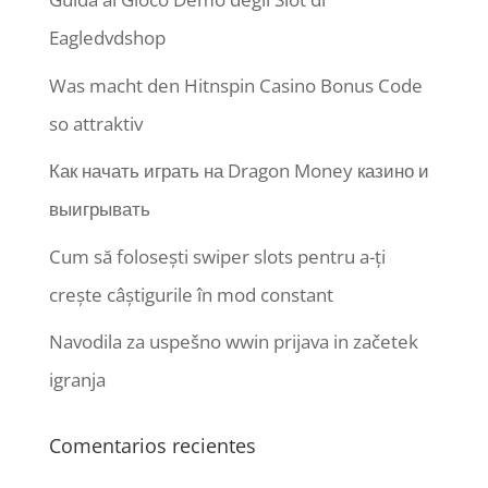
Eagledvdshop
Was macht den Hitnspin Casino Bonus Code
so attraktiv
Как начать играть на Dragon Money казино и
выигрывать
Cum să folosești swiper slots pentru a-ți
crește câștigurile în mod constant
Navodila za uspešno wwin prijava in začetek
igranja
Comentarios recientes