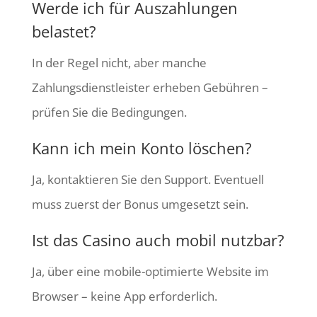
Werde ich für Auszahlungen
belastet?
In der Regel nicht, aber manche
Zahlungsdienstleister erheben Gebühren –
prüfen Sie die Bedingungen.
Kann ich mein Konto löschen?
Ja, kontaktieren Sie den Support. Eventuell
muss zuerst der Bonus umgesetzt sein.
Ist das Casino auch mobil nutzbar?
Ja, über eine mobile-optimierte Website im
Browser – keine App erforderlich.