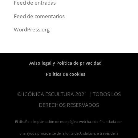
Feed de entradas
Feed de comentarios
WordPress.org
Aviso legal y Política de privacidad
Política de cookies
© ICÓNICA ESCULTURA 2021 | TODOS LOS
DERECHOS RESERVADOS
El diseño e implantación de esta página web ha sido financiada con
una ayuda procedente de la Junta de Andalucía, a través de la