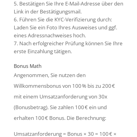
Bestätigen Sie Ihre E-Mail-Adresse über den
Link in der Bestätigungsmail.
Führen Sie die KYC-Verifizierung durch:
Laden Sie ein Foto Ihres Ausweises und ggf.
eines Adressnachweises hoch.
Nach erfolgreicher Prüfung können Sie Ihre
erste Einzahlung tätigen.
Bonus Math
Angenommen, Sie nutzen den
Willkommensbonus von 100 % bis zu 200 €
mit einem Umsatzanforderung von 30x
(Bonusbetrag). Sie zahlen 100 € ein und
erhalten 100 € Bonus. Die Berechnung:
Umsatzanforderung = Bonus × 30 = 100 € ×