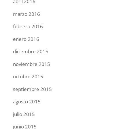
abril 2016
marzo 2016
febrero 2016
enero 2016
diciembre 2015
noviembre 2015
octubre 2015
septiembre 2015
agosto 2015
julio 2015
junio 2015