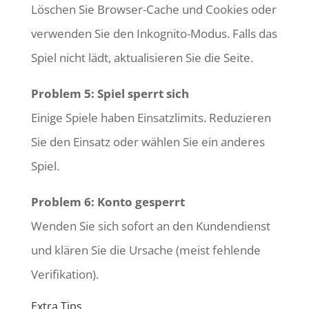
Löschen Sie Browser-Cache und Cookies oder
verwenden Sie den Inkognito-Modus. Falls das
Spiel nicht lädt, aktualisieren Sie die Seite.
Problem 5: Spiel sperrt sich
Einige Spiele haben Einsatzlimits. Reduzieren
Sie den Einsatz oder wählen Sie ein anderes
Spiel.
Problem 6: Konto gesperrt
Wenden Sie sich sofort an den Kundendienst
und klären Sie die Ursache (meist fehlende
Verifikation).
Extra Tips