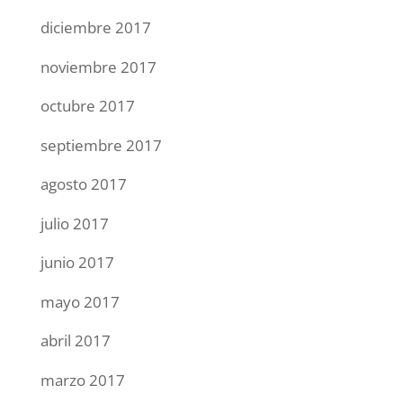
diciembre 2017
noviembre 2017
octubre 2017
septiembre 2017
agosto 2017
julio 2017
junio 2017
mayo 2017
abril 2017
marzo 2017