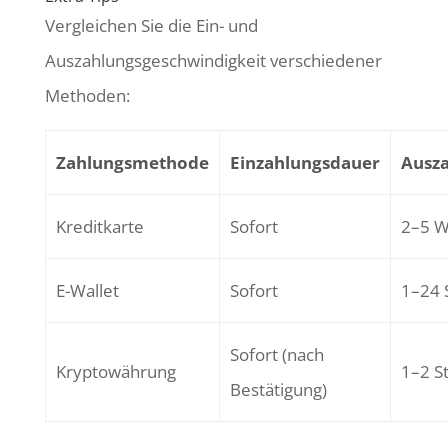
Vergleichen Sie die Ein- und
Auszahlungsgeschwindigkeit verschiedener
Methoden:
Zahlungsmethode
Einzahlungsdauer
Ausz
Kreditkarte
Sofort
2–5 W
E-Wallet
Sofort
1–24 
Sofort (nach
Kryptowährung
1–2 S
Bestätigung)