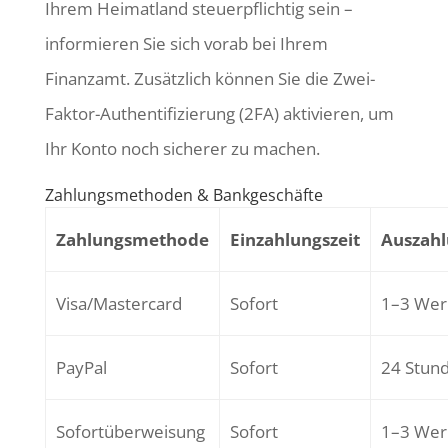
Ihrem Heimatland steuerpflichtig sein –
informieren Sie sich vorab bei Ihrem
Finanzamt. Zusätzlich können Sie die Zwei-
Faktor-Authentifizierung (2FA) aktivieren, um
Ihr Konto noch sicherer zu machen.
Zahlungsmethoden & Bankgeschäfte
Zahlungsmethode
Einzahlungszeit
Auszahl
Visa/Mastercard
Sofort
1–3 Wer
PayPal
Sofort
24 Stun
Sofortüberweisung
Sofort
1–3 Wer