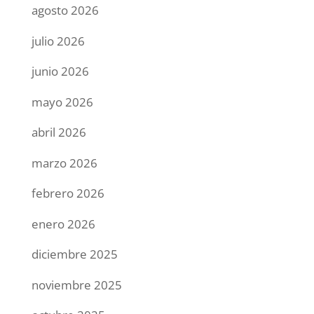
agosto 2026
julio 2026
junio 2026
mayo 2026
abril 2026
marzo 2026
febrero 2026
enero 2026
diciembre 2025
noviembre 2025