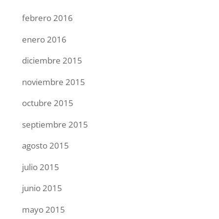
febrero 2016
enero 2016
diciembre 2015
noviembre 2015
octubre 2015
septiembre 2015
agosto 2015
julio 2015
junio 2015
mayo 2015