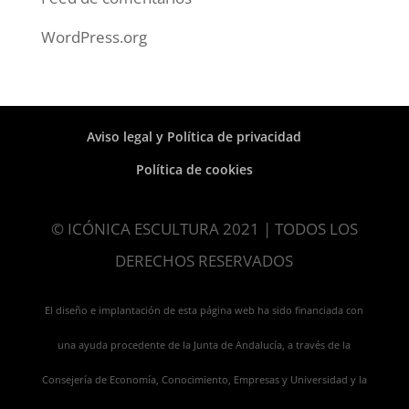
WordPress.org
Aviso legal y Política de privacidad
Política de cookies
© ICÓNICA ESCULTURA 2021 | TODOS LOS
DERECHOS RESERVADOS
El diseño e implantación de esta página web ha sido financiada con
una ayuda procedente de la Junta de Andalucía, a través de la
Consejería de Economía, Conocimiento, Empresas y Universidad y la