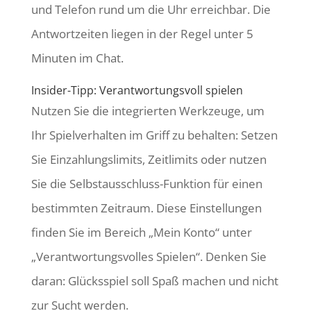
und Telefon rund um die Uhr erreichbar. Die
Antwortzeiten liegen in der Regel unter 5
Minuten im Chat.
Insider-Tipp: Verantwortungsvoll spielen
Nutzen Sie die integrierten Werkzeuge, um
Ihr Spielverhalten im Griff zu behalten: Setzen
Sie Einzahlungslimits, Zeitlimits oder nutzen
Sie die Selbstausschluss-Funktion für einen
bestimmten Zeitraum. Diese Einstellungen
finden Sie im Bereich „Mein Konto“ unter
„Verantwortungsvolles Spielen“. Denken Sie
daran: Glücksspiel soll Spaß machen und nicht
zur Sucht werden.