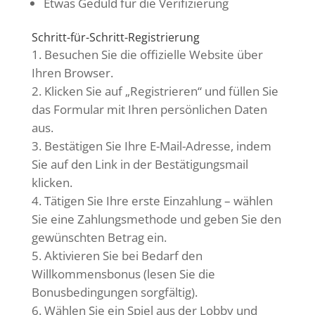
Etwas Geduld für die Verifizierung
Schritt-für-Schritt-Registrierung
Besuchen Sie die offizielle Website über
Ihren Browser.
Klicken Sie auf „Registrieren“ und füllen Sie
das Formular mit Ihren persönlichen Daten
aus.
Bestätigen Sie Ihre E-Mail-Adresse, indem
Sie auf den Link in der Bestätigungsmail
klicken.
Tätigen Sie Ihre erste Einzahlung – wählen
Sie eine Zahlungsmethode und geben Sie den
gewünschten Betrag ein.
Aktivieren Sie bei Bedarf den
Willkommensbonus (lesen Sie die
Bonusbedingungen sorgfältig).
Wählen Sie ein Spiel aus der Lobby und