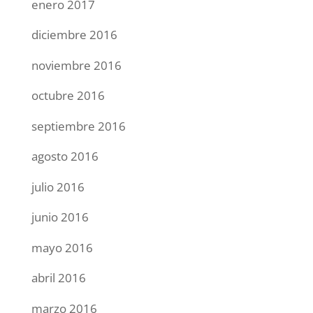
enero 2017
diciembre 2016
noviembre 2016
octubre 2016
septiembre 2016
agosto 2016
julio 2016
junio 2016
mayo 2016
abril 2016
marzo 2016