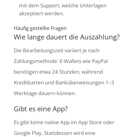
mit dem Support, welche Unterlagen
akzeptiert werden.
Häufig gestellte Fragen
Wie lange dauert die Auszahlung?
Die Bearbeitungszeit variiert je nach
Zahlungsmethode: E-Wallets wie PayPal
benötigen etwa 24 Stunden, während
Kreditkarten und Banküberweisungen 1–3
Werktage dauern können.
Gibt es eine App?
Es gibt keine native App im App Store oder
Google Play. Stattdessen wird eine