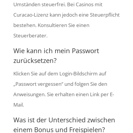
Umständen steuerfrei. Bei Casinos mit
Curacao-Lizenz kann jedoch eine Steuerpflicht
bestehen. Konsultieren Sie einen
Steuerberater.
Wie kann ich mein Passwort
zurücksetzen?
Klicken Sie auf dem Login-Bildschirm auf
„Passwort vergessen“ und folgen Sie den
Anweisungen. Sie erhalten einen Link per E-
Mail.
Was ist der Unterschied zwischen
einem Bonus und Freispielen?