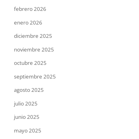
febrero 2026
enero 2026
diciembre 2025
noviembre 2025
octubre 2025
septiembre 2025
agosto 2025
julio 2025
junio 2025
mayo 2025