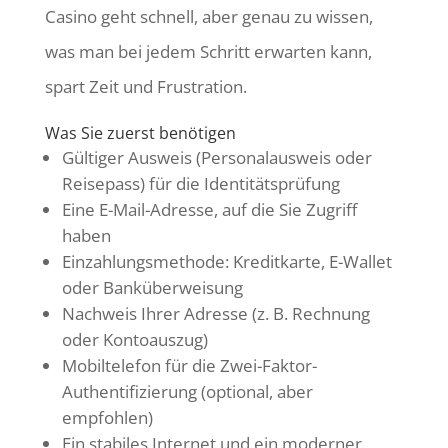
Casino geht schnell, aber genau zu wissen,
was man bei jedem Schritt erwarten kann,
spart Zeit und Frustration.
Was Sie zuerst benötigen
Gültiger Ausweis (Personalausweis oder
Reisepass) für die Identitätsprüfung
Eine E-Mail-Adresse, auf die Sie Zugriff
haben
Einzahlungsmethode: Kreditkarte, E-Wallet
oder Banküberweisung
Nachweis Ihrer Adresse (z. B. Rechnung
oder Kontoauszug)
Mobiltelefon für die Zwei-Faktor-
Authentifizierung (optional, aber
empfohlen)
Ein stabiles Internet und ein moderner