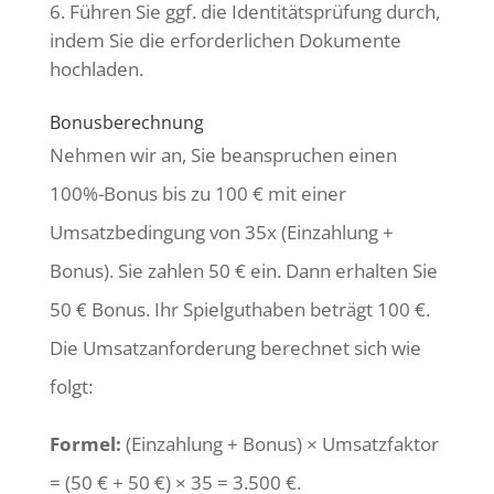
Führen Sie ggf. die Identitätsprüfung durch,
indem Sie die erforderlichen Dokumente
hochladen.
Bonusberechnung
Nehmen wir an, Sie beanspruchen einen
100%-Bonus bis zu 100 € mit einer
Umsatzbedingung von 35x (Einzahlung +
Bonus). Sie zahlen 50 € ein. Dann erhalten Sie
50 € Bonus. Ihr Spielguthaben beträgt 100 €.
Die Umsatzanforderung berechnet sich wie
folgt:
Formel:
(Einzahlung + Bonus) × Umsatzfaktor
= (50 € + 50 €) × 35 = 3.500 €.