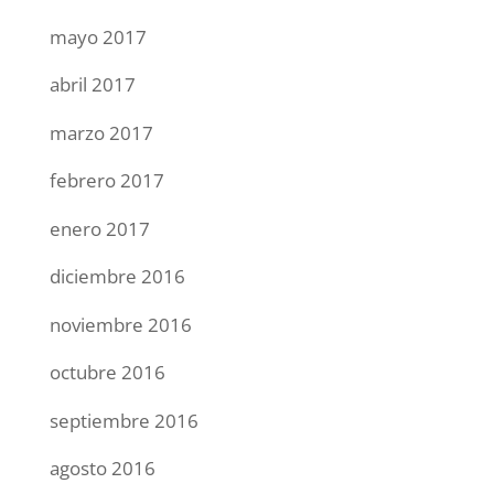
mayo 2017
abril 2017
marzo 2017
febrero 2017
enero 2017
diciembre 2016
noviembre 2016
octubre 2016
septiembre 2016
agosto 2016