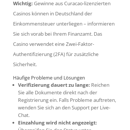
Wichtig:
Gewinne aus Curacao-lizenzierten
Casinos können in Deutschland der
Einkommensteuer unterliegen – informieren
Sie sich vorab bei Ihrem Finanzamt. Das
Casino verwendet eine Zwei-Faktor-
Authentifizierung (2FA) für zusätzliche
Sicherheit.
Häufige Probleme und Lösungen
Verifizierung dauert zu lange:
Reichen
Sie alle Dokumente direkt nach der
Registrierung ein. Falls Probleme auftreten,
wenden Sie sich an den Support per Live-
Chat.
Einzahlung wird nicht angezeigt: