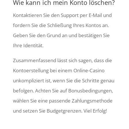
Wie kann ich mein Konto löschen?
Kontaktieren Sie den Support per E-Mail und
fordern Sie die Schließung Ihres Kontos an.
Geben Sie den Grund an und bestätigen Sie
Ihre Identität.
Zusammenfassend lässt sich sagen, dass die
Kontoerstellung bei einem Online-Casino
unkompliziert ist, wenn Sie die Schritte genau
befolgen. Achten Sie auf Bonusbedingungen,
wählen Sie eine passende Zahlungsmethode
und setzen Sie Budgetgrenzen. Viel Erfolg!