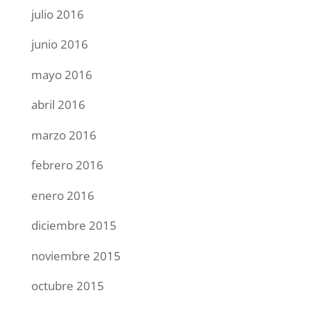
julio 2016
junio 2016
mayo 2016
abril 2016
marzo 2016
febrero 2016
enero 2016
diciembre 2015
noviembre 2015
octubre 2015