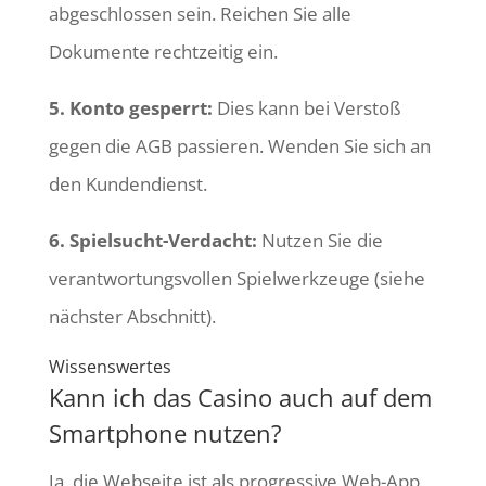
abgeschlossen sein. Reichen Sie alle
Dokumente rechtzeitig ein.
5. Konto gesperrt:
Dies kann bei Verstoß
gegen die AGB passieren. Wenden Sie sich an
den Kundendienst.
6. Spielsucht-Verdacht:
Nutzen Sie die
verantwortungsvollen Spielwerkzeuge (siehe
nächster Abschnitt).
Wissenswertes
Kann ich das Casino auch auf dem
Smartphone nutzen?
Ja, die Webseite ist als progressive Web-App