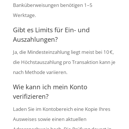
Banküberweisungen benötigen 1–5
Werktage.
Gibt es Limits für Ein- und
Auszahlungen?
Ja, die Mindesteinzahlung liegt meist bei 10 €,
die Höchstauszahlung pro Transaktion kann je
nach Methode variieren.
Wie kann ich mein Konto
verifizieren?
Laden Sie im Kontobereich eine Kopie Ihres
Ausweises sowie einen aktuellen