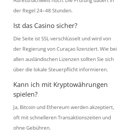
Adressnachweis hoch. Die Prüfung dauert in
der Regel 24–48 Stunden.
Ist das Casino sicher?
Die Seite ist SSL-verschlüsselt und wird von
der Regierung von Curaçao lizenziert. Wie bei
allen ausländischen Lizenzen sollten Sie sich
über die lokale Steuerpflicht informieren.
Kann ich mit Kryptowährungen
spielen?
Ja, Bitcoin und Ethereum werden akzeptiert,
oft mit schnelleren Transaktionszeiten und
ohne Gebühren.