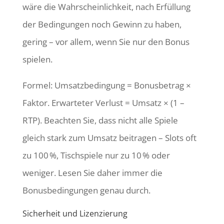
wäre die Wahrscheinlichkeit, nach Erfüllung
der Bedingungen noch Gewinn zu haben,
gering – vor allem, wenn Sie nur den Bonus
spielen.
Formel: Umsatzbedingung = Bonusbetrag ×
Faktor. Erwarteter Verlust = Umsatz × (1 –
RTP). Beachten Sie, dass nicht alle Spiele
gleich stark zum Umsatz beitragen – Slots oft
zu 100 %, Tischspiele nur zu 10 % oder
weniger. Lesen Sie daher immer die
Bonusbedingungen genau durch.
Sicherheit und Lizenzierung