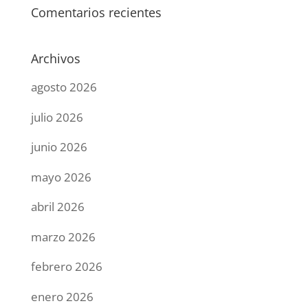
Comentarios recientes
Archivos
agosto 2026
julio 2026
junio 2026
mayo 2026
abril 2026
marzo 2026
febrero 2026
enero 2026