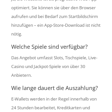
optimiert. Sie können sie über den Browser
aufrufen und bei Bedarf zum Startbildschirm
hinzufügen – ein App-Store-Download ist nicht
nötig.
Welche Spiele sind verfügbar?
Das Angebot umfasst Slots, Tischspiele, Live-
Casino und Jackpot-Spiele von über 30
Anbietern.
Wie lange dauert die Auszahlung?
E-Wallets werden in der Regel innerhalb von
24 Stunden bearbeitet, Kreditkarten und