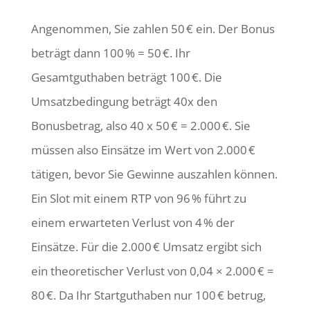
Angenommen, Sie zahlen 50 € ein. Der Bonus
beträgt dann 100 % = 50 €. Ihr
Gesamtguthaben beträgt 100 €. Die
Umsatzbedingung beträgt 40x den
Bonusbetrag, also 40 x 50 € = 2.000 €. Sie
müssen also Einsätze im Wert von 2.000 €
tätigen, bevor Sie Gewinne auszahlen können.
Ein Slot mit einem RTP von 96 % führt zu
einem erwarteten Verlust von 4 % der
Einsätze. Für die 2.000 € Umsatz ergibt sich
ein theoretischer Verlust von 0,04 × 2.000 € =
80 €. Da Ihr Startguthaben nur 100 € betrug,