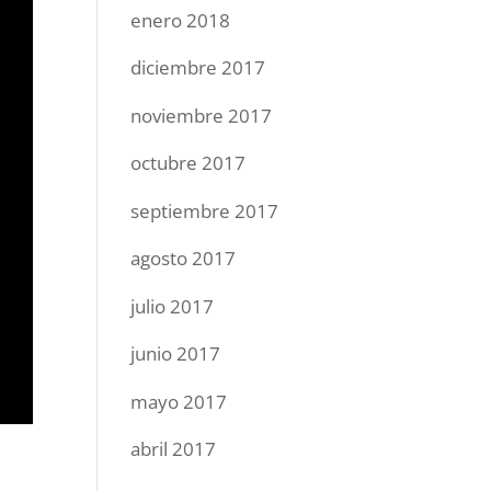
enero 2018
diciembre 2017
noviembre 2017
octubre 2017
septiembre 2017
agosto 2017
julio 2017
junio 2017
mayo 2017
abril 2017