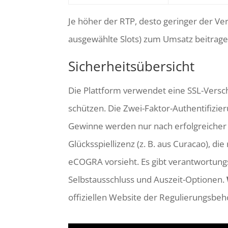
Je höher der RTP, desto geringer der Ver
ausgewählte Slots) zum Umsatz beitrag
Sicherheitsübersicht
Die Plattform verwendet eine SSL-Versc
schützen. Die Zwei-Faktor-Authentifizier
Gewinne werden nur nach erfolgreicher K
Glücksspiellizenz (z. B. aus Curacao), d
eCOGRA vorsieht. Es gibt verantwortungs
Selbstausschluss und Auszeit-Optionen.
offiziellen Website der Regulierungsbehör