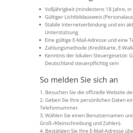
Volljährigkeit (mindestens 18 Jahre, i
Gültiger Lichtbildausweis (Personalaus
Stabile Internetverbindung und ein ak
Unterstützung
Eine gültige E-Mail-Adresse und ein
Zahlungsmethode (Kreditkarte, E-Wall
Kenntnis der lokalen Steuergesetze: 
Deutschland steuerpflichtig sein
So melden Sie sich an
Besuchen Sie die offizielle Website de
Geben Sie Ihre persönlichen Daten e
Telefonnummer.
Wählen Sie einen Benutzernamen und 
Groß-/Kleinschreibung und Zahlen).
Bestätigen Sie Ihre E-Mail-Adresse übe