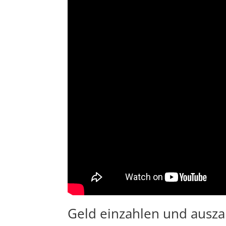
Geld einzahlen und ausz