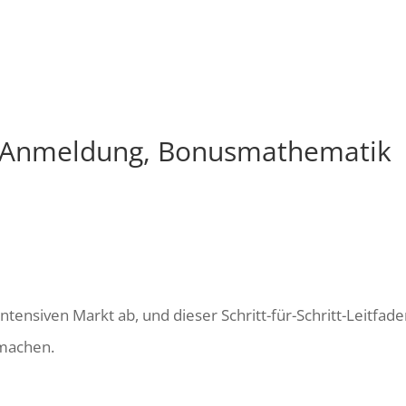
INICIO
SOBRE MÍ
PROCESO CREATIVO
TIENDA
GA
: Anmeldung, Bonusmathematik
tensiven Markt ab, und dieser Schritt-für-Schritt-Leitfad
 machen.