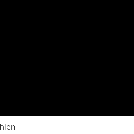
ahlen