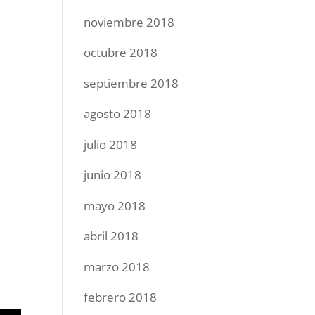
noviembre 2018
octubre 2018
septiembre 2018
agosto 2018
julio 2018
junio 2018
mayo 2018
abril 2018
marzo 2018
febrero 2018