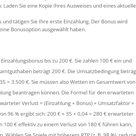
h: Laden Sie eine Kopie Ihres Ausweises und eines aktuell
und tätigen Sie Ihre erste Einzahlung. Der Bonus wird
 eine Bonusoption ausgewählt haben.
inzahlungsbonus bis zu 200 €. Sie zahlen 100 € ein und
samtguthaben beträgt 200 €. Die Umsatzbedingung beträg
 35 = 3.500 €. Sie müssen also Wetten im Gesamtwert von
ahlung beantragen können. Die Formel für den erwarteten
warteter Verlust = (Einzahlung + Bonus) × Umsatzfaktor × 
on 96 % ergibt sich: 200 € × 35 × 0,04 = 280 € erwarteter
n 100 € effektiv zu einem Verlust von 180 € führen kann,
. Wählen Sie Spiele mit höherem RTP (z. B. 98 %), reduzie