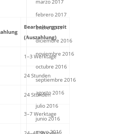
marzo 2017
febrero 2017
Bearbeitungszeit
enero 2017
zahlung
(Auszahlung)
diciembre 2016
noviembre 2016
1–3 Werktage
octubre 2016
24 Stunden
septiembre 2016
agosto 2016
24 Stunden
julio 2016
3–7 Werktage
junio 2016
mayo 2016
24–48 Stunden