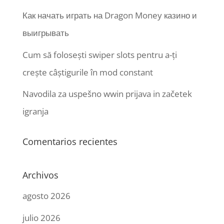
Как начать играть на Dragon Money казино и
выигрывать
Cum să folosești swiper slots pentru a-ți
crește câștigurile în mod constant
Navodila za uspešno wwin prijava in začetek
igranja
Comentarios recientes
Archivos
agosto 2026
julio 2026