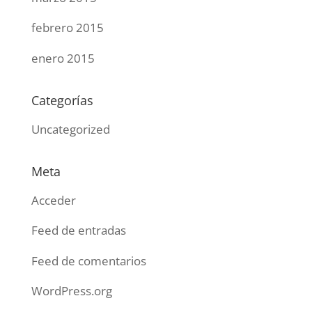
febrero 2015
enero 2015
Categorías
Uncategorized
Meta
Acceder
Feed de entradas
Feed de comentarios
WordPress.org