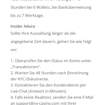
Stunden bei E-Wallets, bei Banküberweisung
bis zu 7 Werktage.
Insider Advice
Sollte Ihre Auszahlung länger als die
angegebene Zeit dauern, gehen Sie wie folgt
vor:
Überprüfen Sie den Status im Konto unter
„Transaktionen“.
Warten Sie 48 Stunden nach Einreichung
der KYC-Dokumente.
Kontaktieren Sie den Kundendienst per
Live-Chat (Antwort in Minuten).
Falls keine Reaktion, senden Sie eine E-Mail
an support@nv-casino.com mit Ihrer