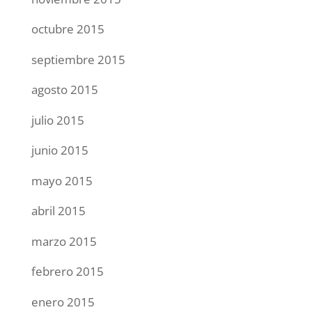
octubre 2015
septiembre 2015
agosto 2015
julio 2015
junio 2015
mayo 2015
abril 2015
marzo 2015
febrero 2015
enero 2015