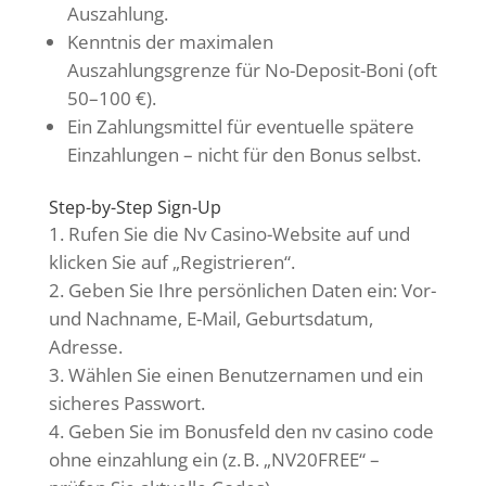
Auszahlung.
Kenntnis der maximalen
Auszahlungsgrenze für No-Deposit-Boni (oft
50–100 €).
Ein Zahlungsmittel für eventuelle spätere
Einzahlungen – nicht für den Bonus selbst.
Step-by-Step Sign-Up
Rufen Sie die Nv Casino-Website auf und
klicken Sie auf „Registrieren“.
Geben Sie Ihre persönlichen Daten ein: Vor-
und Nachname, E-Mail, Geburtsdatum,
Adresse.
Wählen Sie einen Benutzernamen und ein
sicheres Passwort.
Geben Sie im Bonusfeld den nv casino code
ohne einzahlung ein (z. B. „NV20FREE“ –