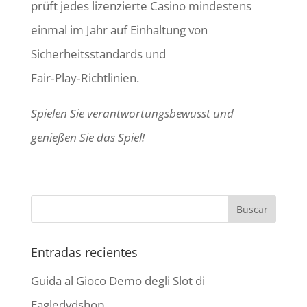
prüft jedes lizenzierte Casino mindestens
einmal im Jahr auf Einhaltung von
Sicherheitsstandards und
Fair‑Play‑Richtlinien.
Spielen Sie verantwortungsbewusst und
genießen Sie das Spiel!
Entradas recientes
Guida al Gioco Demo degli Slot di
Eagledvdshop