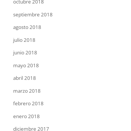
octubre 2018
septiembre 2018
agosto 2018
julio 2018
junio 2018
mayo 2018
abril 2018
marzo 2018
febrero 2018
enero 2018
diciembre 2017