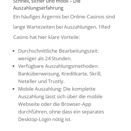
Schnell, sicher und mobil – Die
Auszahlungserfahrung
Ein häufiges Ärgernis bei Online‑Casinos sind
lange Wartezeiten bei Auszahlungen. 1Red
Casino hat hier klare Vorteile:
Durchschnittliche Bearbeitungszeit:
weniger als 24 Stunden.
Verfügbare Auszahlungsmethoden:
Banküberweisung, Kreditkarte, Skrill,
Neteller und Trustly.
Mobile Auszahlung: Die komplette
Auszahlung lässt sich über die mobile
Webseite oder die Browser‑App
durchführen, ohne dass ein separates
Desktop‑Login nötig ist.