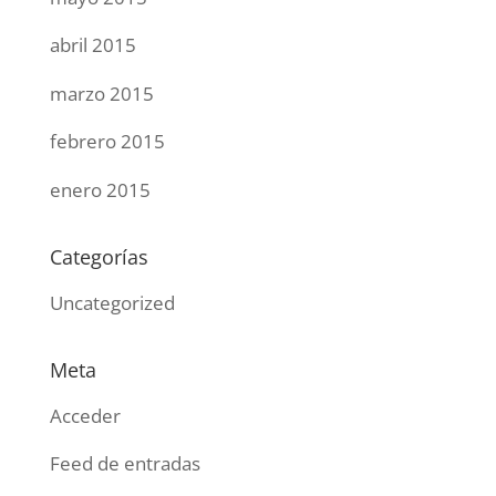
abril 2015
marzo 2015
febrero 2015
enero 2015
Categorías
Uncategorized
Meta
Acceder
Feed de entradas