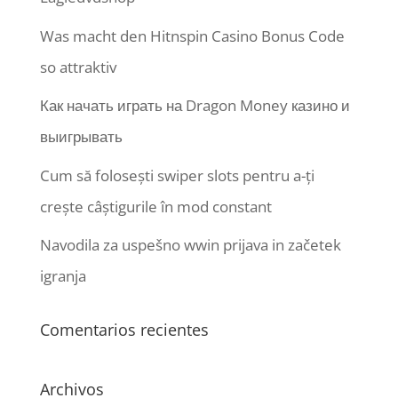
Was macht den Hitnspin Casino Bonus Code
so attraktiv
Как начать играть на Dragon Money казино и
выигрывать
Cum să folosești swiper slots pentru a-ți
crește câștigurile în mod constant
Navodila za uspešno wwin prijava in začetek
igranja
Comentarios recientes
Archivos