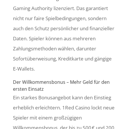
Gaming Authority lizenziert. Das garantiert
nicht nur faire Spielbedingungen, sondern
auch den Schutz persönlicher und finanzieller
Daten. Spieler können aus mehreren
Zahlungsmethoden wählen, darunter
Sofortüberweisung, Kreditkarte und gängige
E‑Wallets.
Der Willkommensbonus – Mehr Geld für den
ersten Einsatz
Ein starkes Bonusangebot kann den Einstieg
erheblich erleichtern. 1Red Casino lockt neue
Spieler mit einem großzügigen
Willkommensbonus, der bis zu 500 € und 200