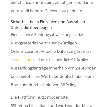
die Chance, mehr Spins zu tätigen und damit
potenziell höhere Gewinne zu erzielen.
Sicherheit beim Einzahlen und Auszahlen –
Daten, die überzeugen
Eine sichere Zahlungsabwicklung ist das
Rückgrat jedes vertrauenswürdigen
Online‑Casinos. Aktuelle Daten zeigen, dass
1redcasinospiel
durchschnittlich 92 % aller
Auszahlungsanträge innerhalb von 24 Stunden
bearbeitet – ein Wert, der deutlich über dem
Branchendurchschnitt von 68 % liegt.
Die Plattform nutzt modernste
SSL‑Verschlüsselung und wird von der Malta