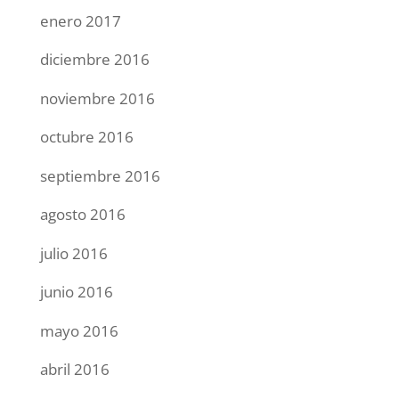
enero 2017
diciembre 2016
noviembre 2016
octubre 2016
septiembre 2016
agosto 2016
julio 2016
junio 2016
mayo 2016
abril 2016