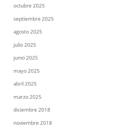
octubre 2025
septiembre 2025
agosto 2025
julio 2025
junio 2025
mayo 2025
abril 2025
marzo 2025
diciembre 2018
noviembre 2018