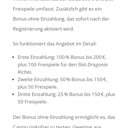
Freispiele umfasst. Zusätzlich gibt es ein
Bonus ohne Einzahlung, das sofort nach der
Registrierung aktiviert wird.
So funktioniert das Angebot im Detail:
Erste Einzahlung: 100 % Bonus bis 200 €,
plus 100 Freispiele für den Slot
Dragonia
Riches
.
Zweite Einzahlung: 50 % Bonus bis 150 €,
plus 50 Freispiele.
Dritte Einzahlung: 25 % Bonus bis 150 €, plus
50 Freispiele.
Der Bonus ohne Einzahlung ermöglicht es, das
Casino risikofrei zu testen. Gewinne aus