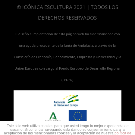
© ICÓNICA ESCULTURA 2021 | TODOS LOS
DERECHOS RESERVADOS
El diseño e implantación de esta página web ha sido financiada con
una ayuda procedente de la Junta de Andalucía, a través de la
Consejería de Economía, Conocimiento, Empresas y Universidad y la
Unión Europea con cargo al Fondo Europeo de Desarrollo Regional
(FEDER)
Este sitio web utiliza cookies para que usted tenga la mejor experiencia de
usuario. Si continúa navegando está dando su consentimiento para la
aceptación de las mencionadas cookies y la aceptación de nuestra
política de