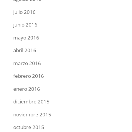
julio 2016
junio 2016
mayo 2016
abril 2016
marzo 2016
febrero 2016
enero 2016
diciembre 2015
noviembre 2015
octubre 2015