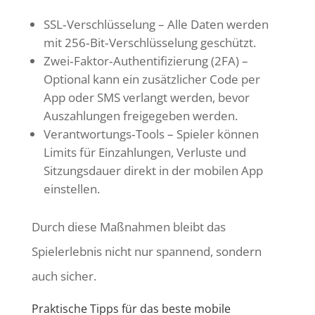
SSL‑Verschlüsselung – Alle Daten werden
mit 256‑Bit‑Verschlüsselung geschützt.
Zwei‑Faktor‑Authentifizierung (2FA) –
Optional kann ein zusätzlicher Code per
App oder SMS verlangt werden, bevor
Auszahlungen freigegeben werden.
Verantwortungs‑Tools – Spieler können
Limits für Einzahlungen, Verluste und
Sitzungsdauer direkt in der mobilen App
einstellen.
Durch diese Maßnahmen bleibt das
Spielerlebnis nicht nur spannend, sondern
auch sicher.
Praktische Tipps für das beste mobile