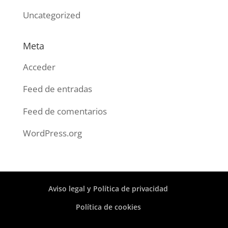
Uncategorized
Meta
Acceder
Feed de entradas
Feed de comentarios
WordPress.org
Aviso legal y Política de privacidad
Política de cookies