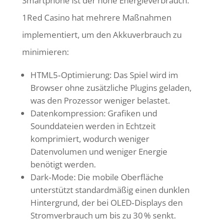
Smartphone ist der hohe Energieverbrauch.
1Red Casino hat mehrere Maßnahmen
implementiert, um den Akkuverbrauch zu
minimieren:
HTML5‑Optimierung: Das Spiel wird im
Browser ohne zusätzliche Plugins geladen,
was den Prozessor weniger belastet.
Datenkompression: Grafiken und
Sounddateien werden in Echtzeit
komprimiert, wodurch weniger
Datenvolumen und weniger Energie
benötigt werden.
Dark‑Mode: Die mobile Oberfläche
unterstützt standardmäßig einen dunklen
Hintergrund, der bei OLED‑Displays den
Stromverbrauch um bis zu 30 % senkt.