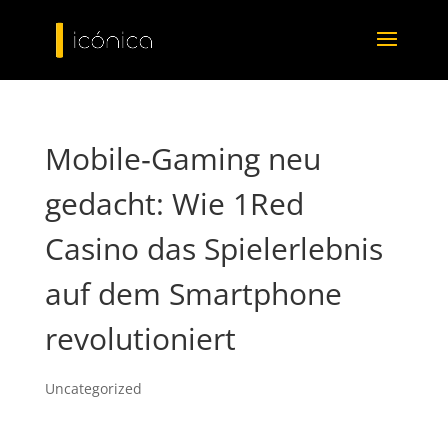
Mobile‑Gaming neu
gedacht: Wie 1Red
Casino das Spielerlebnis
auf dem Smartphone
revolutioniert
Uncategorized