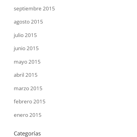
septiembre 2015
agosto 2015
julio 2015
junio 2015
mayo 2015
abril 2015
marzo 2015
febrero 2015
enero 2015
Categorías