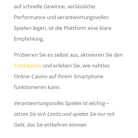
auf schnelle Gewinne, verlässliche
Performance und verantwortungsvolles
Spielen legen, ist die Plattform eine klare
Empfehlung.
Probieren Sie es selbst aus, aktivieren Sie den
1red bonus
und erleben Sie, wie nahtlos
Online‑Casino auf Ihrem Smartphone
funktionieren kann.
Verantwortungsvolles Spielen ist wichtig –
setzen Sie sich Limits und spielen Sie nur mit
Geld, das Sie entbehren können.