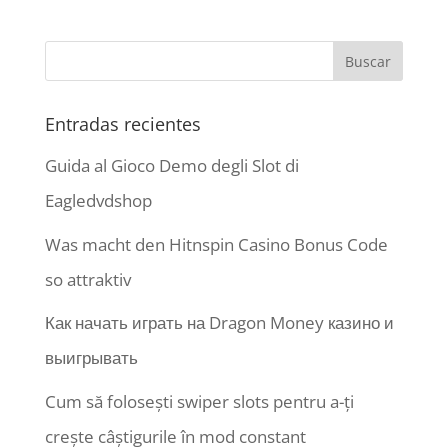
Entradas recientes
Guida al Gioco Demo degli Slot di
Eagledvdshop
Was macht den Hitnspin Casino Bonus Code
so attraktiv
Как начать играть на Dragon Money казино и
выигрывать
Cum să folosești swiper slots pentru a-ți
crește câștigurile în mod constant