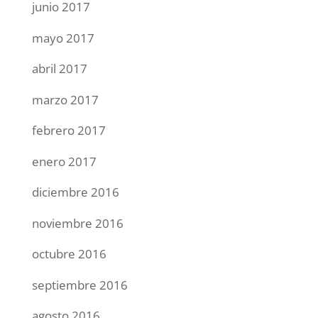
junio 2017
mayo 2017
abril 2017
marzo 2017
febrero 2017
enero 2017
diciembre 2016
noviembre 2016
octubre 2016
septiembre 2016
agosto 2016