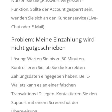
Nutzen Sie die „Passwort vergessen“-
Funktion. Sollte der Account gesperrt sein,
wenden Sie sich an den Kundenservice (Live-
Chat oder E-Mail).
Problem: Meine Einzahlung wird
nicht gutgeschrieben
Lösung: Warten Sie bis zu 30 Minuten.
Kontrollieren Sie, ob Sie die korrekten
Zahlungsdaten eingegeben haben. Bei E-
Wallets kann es an einer falschen
Transaktions-ID liegen. Kontaktieren Sie den
Support mit einem Screenshot der
Überweisung.