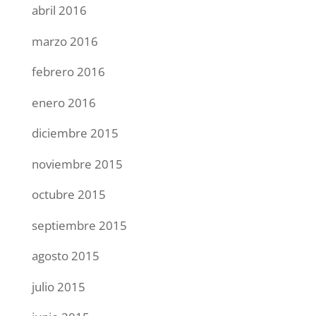
abril 2016
marzo 2016
febrero 2016
enero 2016
diciembre 2015
noviembre 2015
octubre 2015
septiembre 2015
agosto 2015
julio 2015