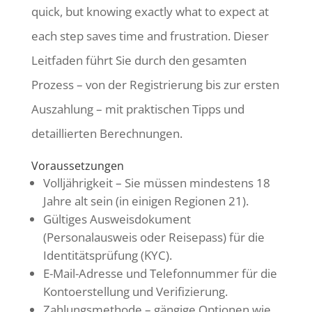
quick, but knowing exactly what to expect at
each step saves time and frustration. Dieser
Leitfaden führt Sie durch den gesamten
Prozess – von der Registrierung bis zur ersten
Auszahlung – mit praktischen Tipps und
detaillierten Berechnungen.
Voraussetzungen
Volljährigkeit – Sie müssen mindestens 18
Jahre alt sein (in einigen Regionen 21).
Gültiges Ausweisdokument
(Personalausweis oder Reisepass) für die
Identitätsprüfung (KYC).
E-Mail-Adresse und Telefonnummer für die
Kontoerstellung und Verifizierung.
Zahlungsmethode – gängige Optionen wie