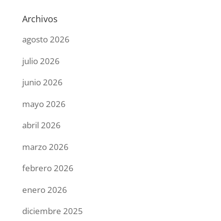
Archivos
agosto 2026
julio 2026
junio 2026
mayo 2026
abril 2026
marzo 2026
febrero 2026
enero 2026
diciembre 2025