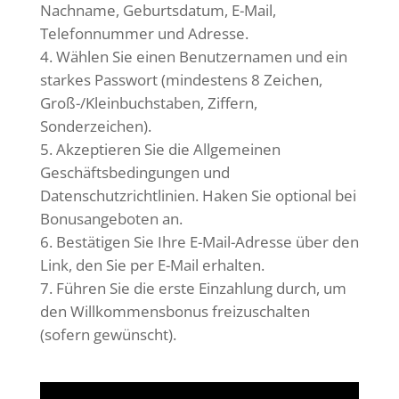
Nachname, Geburtsdatum, E-Mail,
Telefonnummer und Adresse.
Wählen Sie einen Benutzernamen und ein
starkes Passwort (mindestens 8 Zeichen,
Groß-/Kleinbuchstaben, Ziffern,
Sonderzeichen).
Akzeptieren Sie die Allgemeinen
Geschäftsbedingungen und
Datenschutzrichtlinien. Haken Sie optional bei
Bonusangeboten an.
Bestätigen Sie Ihre E-Mail-Adresse über den
Link, den Sie per E-Mail erhalten.
Führen Sie die erste Einzahlung durch, um
den Willkommensbonus freizuschalten
(sofern gewünscht).