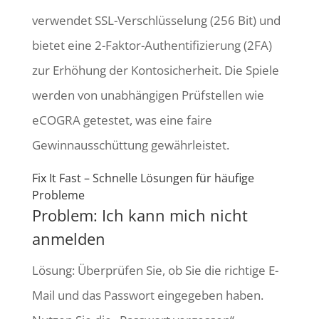
verwendet SSL-Verschlüsselung (256 Bit) und
bietet eine 2-Faktor-Authentifizierung (2FA)
zur Erhöhung der Kontosicherheit. Die Spiele
werden von unabhängigen Prüfstellen wie
eCOGRA getestet, was eine faire
Gewinnausschüttung gewährleistet.
Fix It Fast – Schnelle Lösungen für häufige
Probleme
Problem: Ich kann mich nicht
anmelden
Lösung: Überprüfen Sie, ob Sie die richtige E-
Mail und das Passwort eingegeben haben.