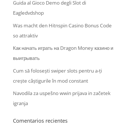
Guida al Gioco Demo degli Slot di
Eagledvdshop
Was macht den Hitnspin Casino Bonus Code
so attraktiv
Как начать играть на Dragon Money казино и
выигрывать
Cum să folosești swiper slots pentru a-ți
crește câștigurile în mod constant
Navodila za uspešno wwin prijava in začetek
igranja
Comentarios recientes