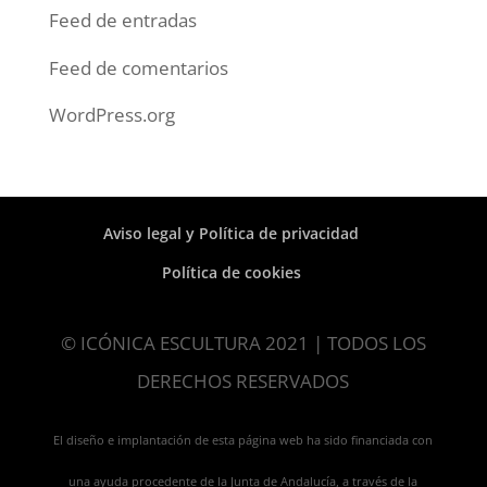
Feed de entradas
Feed de comentarios
WordPress.org
Aviso legal y Política de privacidad
Política de cookies
© ICÓNICA ESCULTURA 2021 | TODOS LOS
DERECHOS RESERVADOS
El diseño e implantación de esta página web ha sido financiada con
una ayuda procedente de la Junta de Andalucía, a través de la