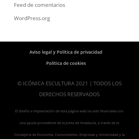
Feed de comentarios
WordPress.org
Aviso legal y Política de privacidad
Política de cookies
© ICÓNICA ESCULTURA 2021 | TODOS LOS
DERECHOS RESERVADOS
El diseño e implantación de esta página web ha sido financiada con
una ayuda procedente de la Junta de Andalucía, a través de la
Consejería de Economía, Conocimiento, Empresas y Universidad y la