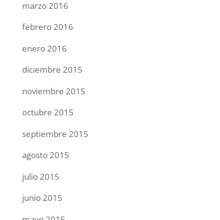
marzo 2016
febrero 2016
enero 2016
diciembre 2015
noviembre 2015
octubre 2015
septiembre 2015
agosto 2015
julio 2015
junio 2015
mayo 2015