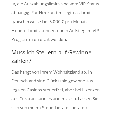
Ja, die Auszahlungslimits sind vom VIP-Status
abhängig. Für Neukunden liegt das Limit
typischerweise bei 5.000 € pro Monat.
Höhere Limits können durch Aufstieg im VIP-
Programm erreicht werden.
Muss ich Steuern auf Gewinne
zahlen?
Das hängt von Ihrem Wohnsitzland ab. In
Deutschland sind Glücksspielgewinne aus
legalen Casinos steuerfrei, aber bei Lizenzen
aus Curacao kann es anders sein. Lassen Sie
sich von einem Steuerberater beraten.