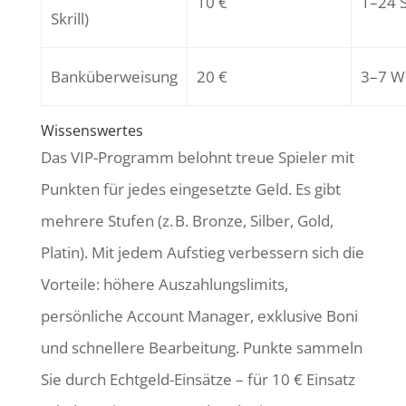
10 €
1–24 
Skrill)
Banküberweisung
20 €
3–7 W
Wissenswertes
Das VIP-Programm belohnt treue Spieler mit
Punkten für jedes eingesetzte Geld. Es gibt
mehrere Stufen (z. B. Bronze, Silber, Gold,
Platin). Mit jedem Aufstieg verbessern sich die
Vorteile: höhere Auszahlungslimits,
persönliche Account Manager, exklusive Boni
und schnellere Bearbeitung. Punkte sammeln
Sie durch Echtgeld-Einsätze – für 10 € Einsatz