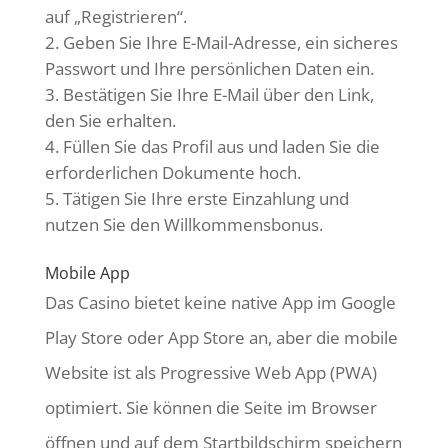
auf „Registrieren“.
Geben Sie Ihre E-Mail-Adresse, ein sicheres
Passwort und Ihre persönlichen Daten ein.
Bestätigen Sie Ihre E-Mail über den Link,
den Sie erhalten.
Füllen Sie das Profil aus und laden Sie die
erforderlichen Dokumente hoch.
Tätigen Sie Ihre erste Einzahlung und
nutzen Sie den Willkommensbonus.
Mobile App
Das Casino bietet keine native App im Google
Play Store oder App Store an, aber die mobile
Website ist als Progressive Web App (PWA)
optimiert. Sie können die Seite im Browser
öffnen und auf dem Startbildschirm speichern