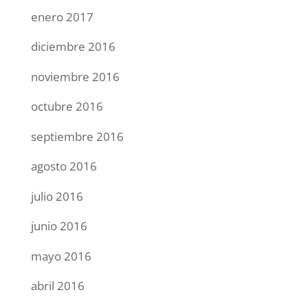
enero 2017
diciembre 2016
noviembre 2016
octubre 2016
septiembre 2016
agosto 2016
julio 2016
junio 2016
mayo 2016
abril 2016