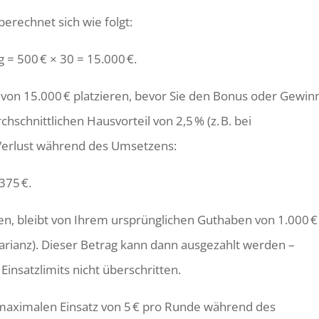
erechnet sich wie folgt:
= 500 € × 30 = 15.000 €.
von 15.000 € platzieren, bevor Sie den Bonus oder Gewin
schnittlichen Hausvorteil von 2,5 % (z. B. bei
 Verlust während des Umsetzens:
375 €.
, bleibt von Ihrem ursprünglichen Guthaben von 1.000 €
Varianz). Dieser Betrag kann dann ausgezahlt werden –
insatzlimits nicht überschritten.
 maximalen Einsatz von 5 € pro Runde während des