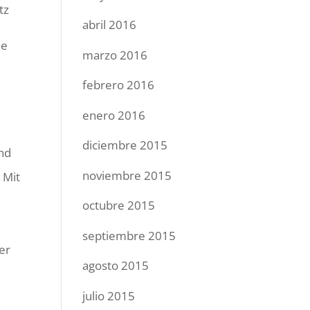
tz
abril 2016
ie
marzo 2016
febrero 2016
enero 2016
diciembre 2015
und
noviembre 2015
 Mit
octubre 2015
septiembre 2015
er
agosto 2015
julio 2015