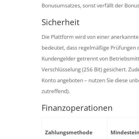
Bonusumsatzes, sonst verfällt der Bonus
Sicherheit
Die Plattform wird von einer anerkannte
bedeutet, dass regelmäßige Prüfungen d
Kundengelder getrennt von Betriebsmitt
Verschlüsselung (256 Bit) gesichert. Zud
Konto angeboten – nutzen Sie diese unbe
zutreffend).
Finanzoperationen
Zahlungsmethode
Mindestei