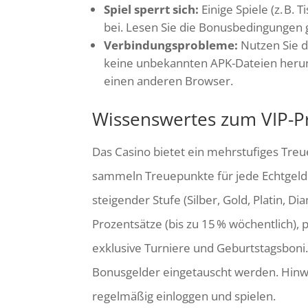
Spiel sperrt sich:
Einige Spiele (z. B.
bei. Lesen Sie die Bonusbedingungen 
Verbindungsprobleme:
Nutzen Sie d
keine unbekannten APK-Dateien herun
einen anderen Browser.
Wissenswertes zum VIP-
Das Casino bietet ein mehrstufiges Tre
sammeln Treuepunkte für jede Echtgeldei
steigender Stufe (Silber, Gold, Platin, D
Prozentsätze (bis zu 15 % wöchentlich),
exklusive Turniere und Geburtstagsboni
Bonusgelder eingetauscht werden. Hinwei
regelmäßig einloggen und spielen.