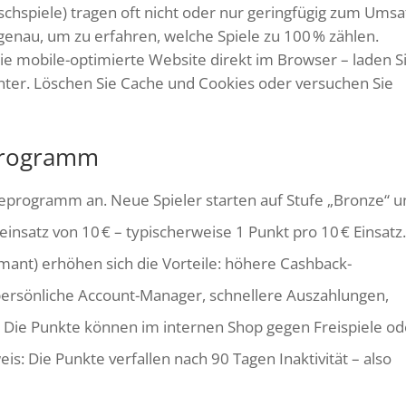
 Tischspiele) tragen oft nicht oder nur geringfügig zum Umsa
genau, um zu erfahren, welche Spiele zu 100 % zählen.
ie mobile-optimierte Website direkt im Browser – laden S
ter. Löschen Sie Cache und Cookies oder versuchen Sie
Programm
ueprogramm an. Neue Spieler starten auf Stufe „Bronze“ 
nsatz von 10 € – typischerweise 1 Punkt pro 10 € Einsatz.
iamant) erhöhen sich die Vorteile: höhere Cashback-
 persönliche Account-Manager, schnellere Auszahlungen,
. Die Punkte können im internen Shop gegen Freispiele od
s: Die Punkte verfallen nach 90 Tagen Inaktivität – also