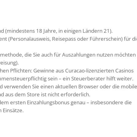
sind (mindestens 18 Jahre, in einigen Ländern 21).
nt (Personalausweis, Reisepass oder Führerschein) für d
smethode, die Sie auch für Auszahlungen nutzen möchten
eisung).
ichen Pflichten: Gewinne aus Curacao-lizenzierten Casinos
nsteuerpflichtig sein – ein Steuerberater hilft weiter.
nd verwenden Sie einen aktuellen Browser oder die mobile
 aus dem Store ist nicht erforderlich.
dem ersten Einzahlungsbonus genau – insbesondere die
Einsätze.