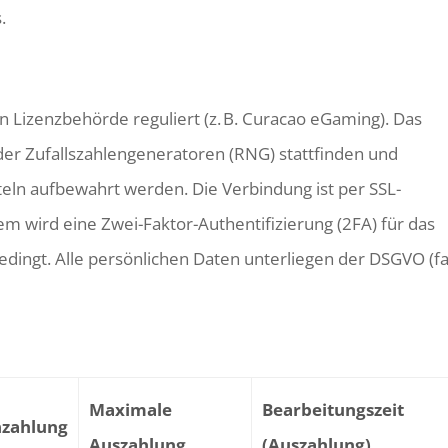
.
n Lizenzbehörde reguliert (z. B. Curacao eGaming). Das
er Zufallszahlengeneratoren (RNG) stattfinden und
eln aufbewahrt werden. Die Verbindung ist per SSL-
em wird eine Zwei-Faktor-Authentifizierung (2FA) für das
dingt. Alle persönlichen Daten unterliegen der DSGVO (fa
Maximale
Bearbeitungszeit
nzahlung
Auszahlung
(Auszahlung)