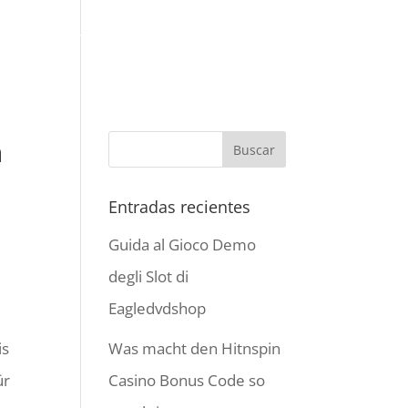
LERÍA
CONTACTO
MI CUENTA
0 ARTÍCULOS
0.00€
n
Entradas recientes
Guida al Gioco Demo
degli Slot di
Eagledvdshop
Was macht den Hitnspin
is
Casino Bonus Code so
ür