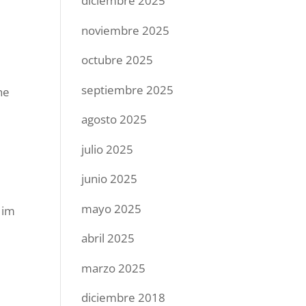
diciembre 2025
noviembre 2025
octubre 2025
septiembre 2025
ne
agosto 2025
julio 2025
junio 2025
mayo 2025
 im
abril 2025
marzo 2025
diciembre 2018