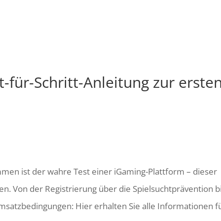
INICIO
SOBRE MÍ
PROCESO CREATIVO
TIENDA
GA
t-für-Schritt-Anleitung zur erste
men ist der wahre Test einer iGaming-Plattform – dieser
hen. Von der Registrierung über die Spielsuchtprävention b
msatzbedingungen: Hier erhalten Sie alle Informationen f