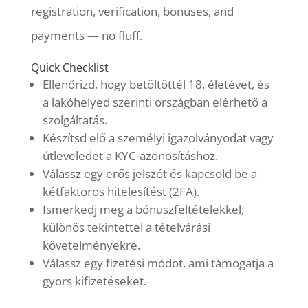
registration, verification, bonuses, and
payments — no fluff.
Quick Checklist
Ellenőrizd, hogy betöltöttél 18. életévet, és
a lakóhelyed szerinti országban elérhető a
szolgáltatás.
Készítsd elő a személyi igazolványodat vagy
útleveledet a KYC-azonosításhoz.
Válassz egy erős jelszót és kapcsold be a
kétfaktoros hitelesítést (2FA).
Ismerkedj meg a bónuszfeltételekkel,
különös tekintettel a tételvárási
követelményekre.
Válassz egy fizetési módot, ami támogatja a
gyors kifizetéseket.