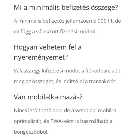
Mi a minimális befizetés összege?
A minimális befizetés jellemzően 5 000 Ft, de
ez függ a választott fizetési módtól.
Hogyan vehetem fel a
nyereményemet?
Válassz egy kifizetési módot a fiókodban, add
meg az összeget, és indítsd el a tranzakciót.
Van mobilalkalmazás?
Nincs letölthető app, de a weboldal mobilra
optimalizált, és PWA-ként is használható a
böngésződből.