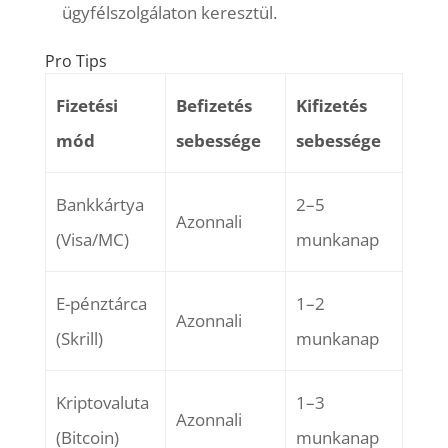
ügyfélszolgálaton keresztül.
Pro Tips
Fizetési
Befizetés
Kifizetés
mód
sebessége
sebessége
Bankkártya
2–5
Azonnali
(Visa/MC)
munkanap
E-pénztárca
1–2
Azonnali
(Skrill)
munkanap
Kriptovaluta
1–3
Azonnali
(Bitcoin)
munkanap