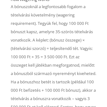
A bónuszoknál a legfontosabb fogalom a
tételvárási követelmény (wagering
requirement). Tegyük fel, hogy 100 000 Ft
bónuszt kapsz, amelyre 35-szörös tételvárás
vonatkozik. A képlet: (bónusz összege) ×
(tételvárási szorzó) = teljesítendő tét. Vagyis:
100 000 Ft × 35 = 3 500 000 Ft. Ezt az
összeget kell játékban megforgatnod, mielőtt
a bónuszból származó nyereményt kiveheted.
Ha a bónuszhoz betét is tartozik (például 100
000 Ft befizetés + 100 000 Ft bónusz), akkor a
tételvárás a bónuszra vonatkozik – vagyis 3
500 000 Ft-ot kell elérned. Fontos, hogy egyes