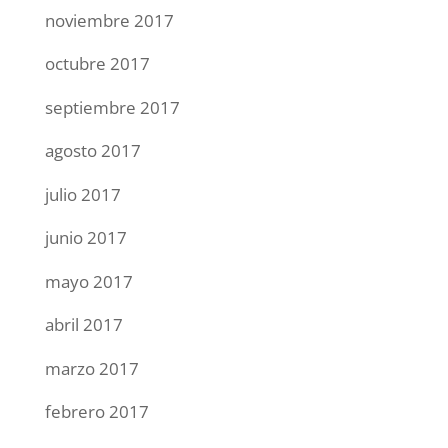
noviembre 2017
octubre 2017
septiembre 2017
agosto 2017
julio 2017
junio 2017
mayo 2017
abril 2017
marzo 2017
febrero 2017