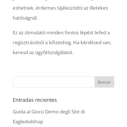
eshetnek, érdemes tájékozódni az illetékes
hatóságnál.
Ez az útmutató minden fontos lépést lefed a
regisztrációtól a kifizetésig. Ha kérdésed van,
keresd az ügyfélszolgálatot.
Entradas recientes
Guida al Gioco Demo degli Slot di
Eagledvdshop