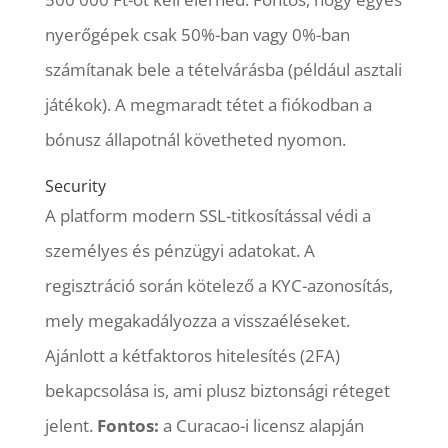
nyerőgépek csak 50%-ban vagy 0%-ban
számítanak bele a tételvárásba (például asztali
játékok). A megmaradt tétet a fiókodban a
bónusz állapotnál követheted nyomon.
Security
A platform modern SSL-titkosítással védi a
személyes és pénzügyi adatokat. A
regisztráció során kötelező a KYC-azonosítás,
mely megakadályozza a visszaéléseket.
Ajánlott a kétfaktoros hitelesítés (2FA)
bekapcsolása is, ami plusz biztonsági réteget
jelent.
Fontos:
a Curacao-i licensz alapján