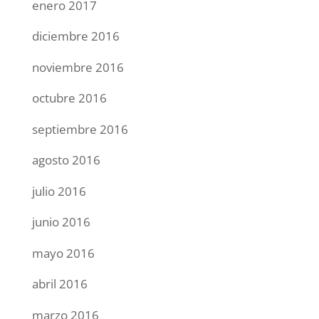
enero 2017
diciembre 2016
noviembre 2016
octubre 2016
septiembre 2016
agosto 2016
julio 2016
junio 2016
mayo 2016
abril 2016
marzo 2016