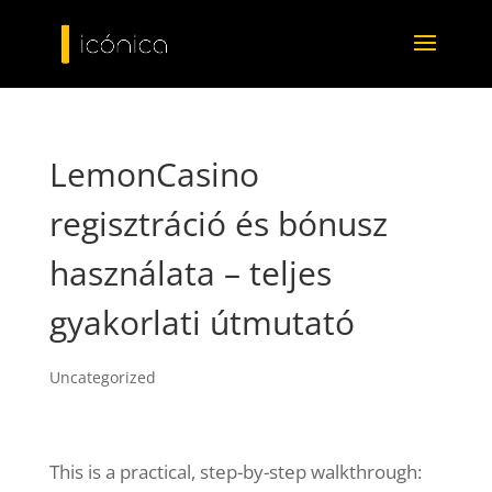
LemonCasino
regisztráció és bónusz
használata – teljes
gyakorlati útmutató
Uncategorized
This is a practical, step-by-step walkthrough: