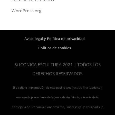
WordPress.org
Aviso legal y Política de privacidad
Política de cookies
© ICÓNICA ESCULTURA 2021 | TODOS LOS
DERECHOS RESERVADOS
El diseño e implantación de esta página web ha sido financiada con
una ayuda procedente de la Junta de Andalucía, a través de la
Consejería de Economía, Conocimiento, Empresas y Universidad y la