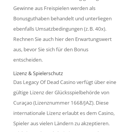
Gewinne aus Freispielen werden als
Bonusguthaben behandelt und unterliegen
ebenfalls Umsatzbedingungen (z. B. 40x).
Rechnen Sie auch hier den Erwartungswert
aus, bevor Sie sich für den Bonus
entscheiden.
Lizenz & Spielerschutz
Das Legacy Of Dead Casino verfügt über eine
gültige Lizenz der Glücksspielbehörde von
Curaçao (Lizenznummer 1668/JAZ). Diese
internationale Lizenz erlaubt es dem Casino,
Spieler aus vielen Ländern zu akzeptieren.