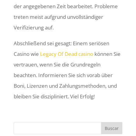
der angegebenen Zeit bearbeitet. Probleme
treten meist aufgrund unvollständiger
Verifizierung auf.
Abschließend sei gesagt: Einem seriösen
Casino wie
Legacy Of Dead casino
können Sie
vertrauen, wenn Sie die Grundregeln
beachten. Informieren Sie sich vorab über
Boni, Lizenzen und Zahlungsmethoden, und
bleiben Sie diszipliniert. Viel Erfolg!