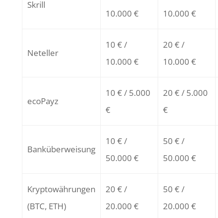
Skrill
10.000 €
10.000 €
10 € /
20 € /
Neteller
10.000 €
10.000 €
10 € / 5.000
20 € / 5.000
ecoPayz
€
€
10 € /
50 € /
Banküberweisung
50.000 €
50.000 €
Kryptowährungen
20 € /
50 € /
(BTC, ETH)
20.000 €
20.000 €