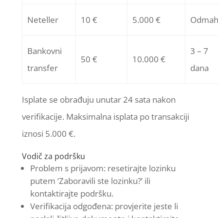
Neteller
10 €
5.000 €
Odma
Bankovni
3 – 7
50 €
10.000 €
transfer
dana
Isplate se obrađuju unutar 24 sata nakon
verifikacije. Maksimalna isplata po transakciji
iznosi 5.000 €.
Vodič za podršku
Problem s prijavom: resetirajte lozinku
putem ‘Zaboravili ste lozinku?’ ili
kontaktirajte podršku.
Verifikacija odgođena: provjerite jeste li