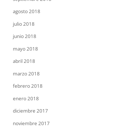
agosto 2018
julio 2018
junio 2018
mayo 2018
abril 2018
marzo 2018
febrero 2018
enero 2018
diciembre 2017
noviembre 2017