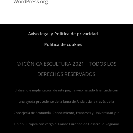
WordPress.org
Aviso legal y Política de privacidad
Política de cookies
© ICÓNICA ESCULTURA 2021 | TODOS LOS
DERECHOS RESERVADOS
El diseño e implantación de esta página web ha sido financiada con
una ayuda procedente de la Junta de Andalucía, a través de la
Consejería de Economía, Conocimiento, Empresas y Universidad y la
Unión Europea con cargo al Fondo Europeo de Desarrollo Regional