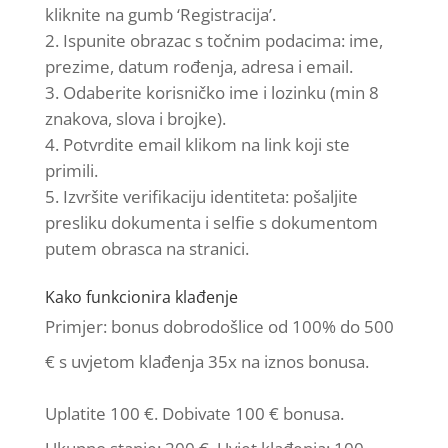
kliknite na gumb ‘Registracija’.
Ispunite obrazac s točnim podacima: ime,
prezime, datum rođenja, adresa i email.
Odaberite korisničko ime i lozinku (min 8
znakova, slova i brojke).
Potvrdite email klikom na link koji ste
primili.
Izvršite verifikaciju identiteta: pošaljite
presliku dokumenta i selfie s dokumentom
putem obrasca na stranici.
Kako funkcionira klađenje
Primjer: bonus dobrodošlice od 100% do 500
€ s uvjetom klađenja 35x na iznos bonusa.
Uplatite 100 €. Dobivate 100 € bonusa.