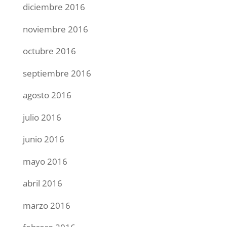
diciembre 2016
noviembre 2016
octubre 2016
septiembre 2016
agosto 2016
julio 2016
junio 2016
mayo 2016
abril 2016
marzo 2016