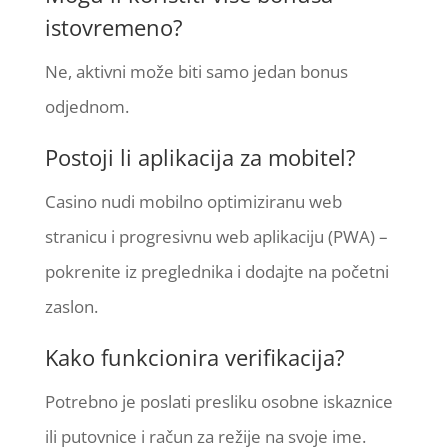
istovremeno?
Ne, aktivni može biti samo jedan bonus
odjednom.
Postoji li aplikacija za mobitel?
Casino nudi mobilno optimiziranu web
stranicu i progresivnu web aplikaciju (PWA) –
pokrenite iz preglednika i dodajte na početni
zaslon.
Kako funkcionira verifikacija?
Potrebno je poslati presliku osobne iskaznice
ili putovnice i račun za režije na svoje ime.