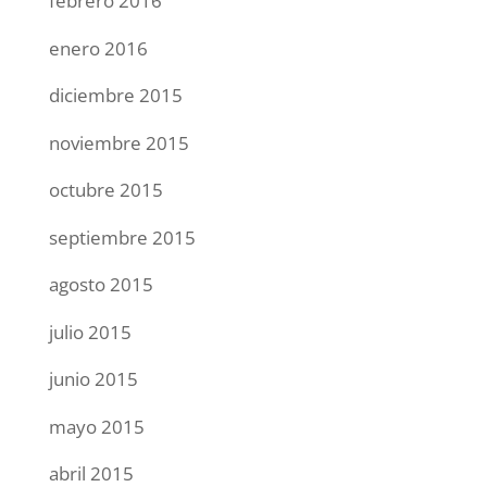
febrero 2016
enero 2016
diciembre 2015
noviembre 2015
octubre 2015
septiembre 2015
agosto 2015
julio 2015
junio 2015
mayo 2015
abril 2015