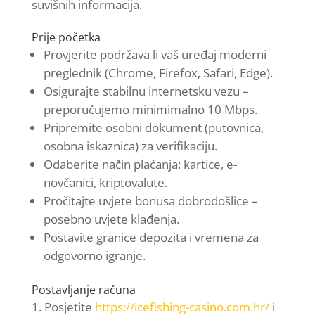
suvišnih informacija.
Prije početka
Provjerite podržava li vaš uređaj moderni
preglednik (Chrome, Firefox, Safari, Edge).
Osigurajte stabilnu internetsku vezu –
preporučujemo minimimalno 10 Mbps.
Pripremite osobni dokument (putovnica,
osobna iskaznica) za verifikaciju.
Odaberite način plaćanja: kartice, e-
novčanici, kriptovalute.
Pročitajte uvjete bonusa dobrodošlice –
posebno uvjete klađenja.
Postavite granice depozita i vremena za
odgovorno igranje.
Postavljanje računa
Posjetite
https://icefishing-casino.com.hr/
i