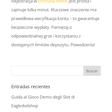
Rejestracja w
Efortuna online
jest prosta i
zajmuje kilka minut. Kluczowe znaczenie ma
prawidłowa weryfikacja konta – to gwarantuje
bezpieczne wypłaty. Pamiętaj o
odpowiedzialnej grze i korzystaniu z
dostępnych limitów depozytu. Powodzenia!
Entradas recientes
Guida al Gioco Demo degli Slot di
Eagledvdshop