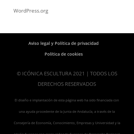
WordPress.org
Aviso legal y Política de privacidad
Política de cookies
© ICÓNICA ESCULTURA 2021 | TODOS LOS
DERECHOS RESERVADOS
El diseño e implantación de esta página web ha sido financiada con
una ayuda procedente de la Junta de Andalucía, a través de la
Consejería de Economía, Conocimiento, Empresas y Universidad y la