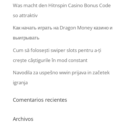
Was macht den Hitnspin Casino Bonus Code
so attraktiv
Как начать играть на Dragon Money казино и
выигрывать
Cum să folosești swiper slots pentru a-ți
crește câștigurile în mod constant
Navodila za uspešno wwin prijava in začetek
igranja
Comentarios recientes
Archivos