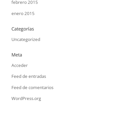
febrero 2015
enero 2015
Categorías
Uncategorized
Meta
Acceder
Feed de entradas
Feed de comentarios
WordPress.org