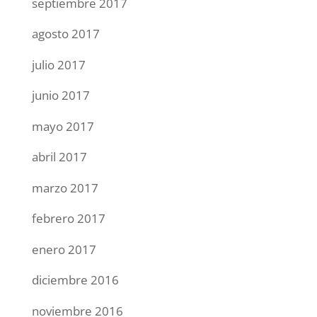
septiembre 2017
agosto 2017
julio 2017
junio 2017
mayo 2017
abril 2017
marzo 2017
febrero 2017
enero 2017
diciembre 2016
noviembre 2016