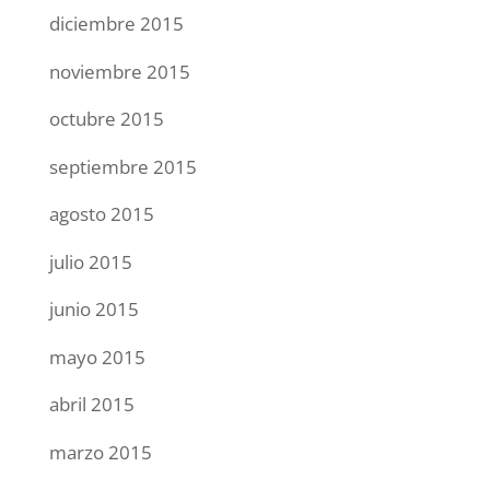
diciembre 2015
noviembre 2015
octubre 2015
septiembre 2015
agosto 2015
julio 2015
junio 2015
mayo 2015
abril 2015
marzo 2015