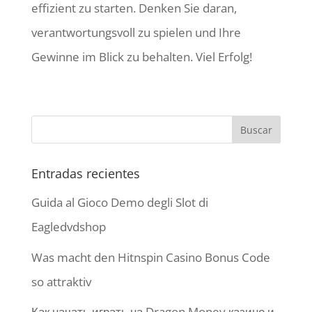
effizient zu starten. Denken Sie daran,
verantwortungsvoll zu spielen und Ihre
Gewinne im Blick zu behalten. Viel Erfolg!
Entradas recientes
Guida al Gioco Demo degli Slot di
Eagledvdshop
Was macht den Hitnspin Casino Bonus Code
so attraktiv
Как начать играть на Dragon Money казино и