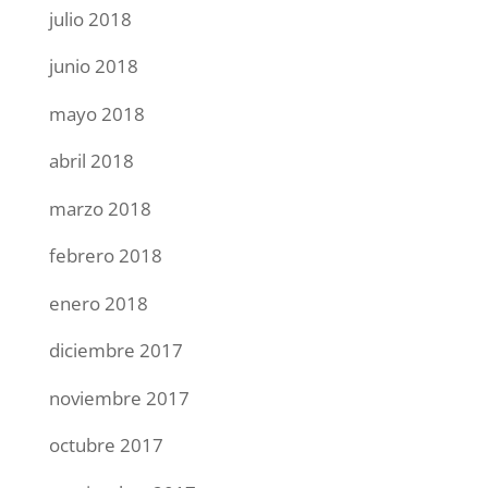
julio 2018
junio 2018
mayo 2018
abril 2018
marzo 2018
febrero 2018
enero 2018
diciembre 2017
noviembre 2017
octubre 2017