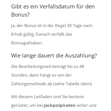
Gibt es ein Verfallsdatum für den
Bonus?
Ja, der Bonus ist in der Regel 30 Tage nach
Erhalt gültig. Danach verfällt das
Bonusguthaben.
Wie lange dauert die Auszahlung?
Die Bearbeitungszeit beträgt bis zu 48
Stunden, dann hängt es von der
Zahlungsmethode ab (siehe Tabelle oben).
Mit diesem Leitfaden sind Sie bestens
gerüstet, um bei
Jackpotpiraten
sicher und