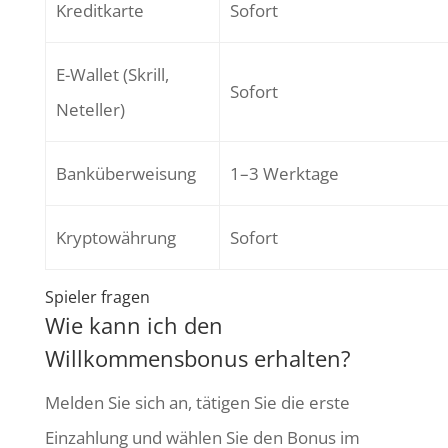
Kreditkarte
Sofort
E-Wallet (Skrill,
Sofort
Neteller)
Banküberweisung
1–3 Werktage
Kryptowährung
Sofort
Spieler fragen
Wie kann ich den
Willkommensbonus erhalten?
Melden Sie sich an, tätigen Sie die erste
Einzahlung und wählen Sie den Bonus im