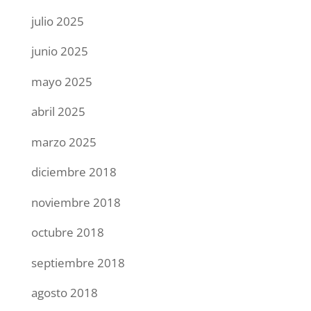
julio 2025
junio 2025
mayo 2025
abril 2025
marzo 2025
diciembre 2018
noviembre 2018
octubre 2018
septiembre 2018
agosto 2018