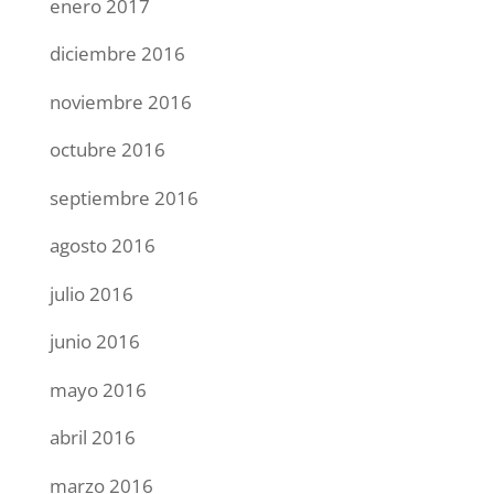
enero 2017
diciembre 2016
noviembre 2016
octubre 2016
septiembre 2016
agosto 2016
julio 2016
junio 2016
mayo 2016
abril 2016
marzo 2016