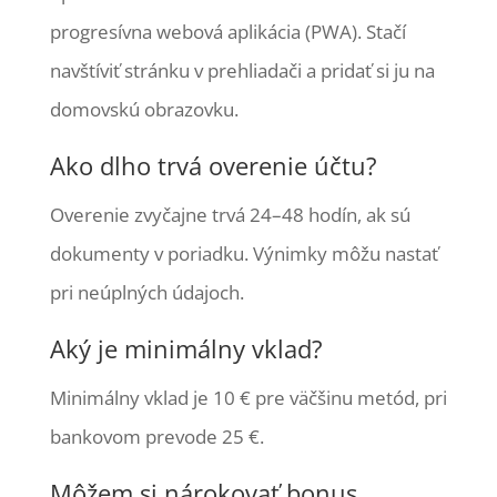
progresívna webová aplikácia (PWA). Stačí
navštíviť stránku v prehliadači a pridať si ju na
domovskú obrazovku.
Ako dlho trvá overenie účtu?
Overenie zvyčajne trvá 24–48 hodín, ak sú
dokumenty v poriadku. Výnimky môžu nastať
pri neúplných údajoch.
Aký je minimálny vklad?
Minimálny vklad je 10 € pre väčšinu metód, pri
bankovom prevode 25 €.
Môžem si nárokovať bonus