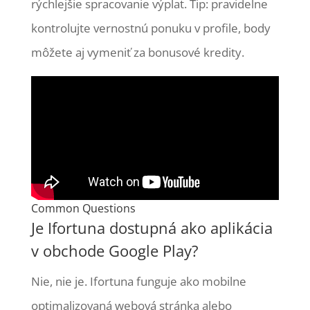
rýchlejšie spracovanie výplat. Tip: pravidelne
kontrolujte vernostnú ponuku v profile, body
môžete aj vymeniť za bonusové kredity.
Common Questions
Je Ifortuna dostupná ako aplikácia
v obchode Google Play?
Nie, nie je. Ifortuna funguje ako mobilne
optimalizovaná webová stránka alebo