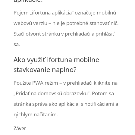
Pojem „ifortuna aplikácia“ označuje mobilnú
webovú verziu – nie je potrebné sťahovať nič.
Stačí otvoriť stránku v prehliadači a prihlásiť
sa.
Ako využiť ifortuna mobilne
stavkovanie naplno?
Použite PWA režim – v prehliadači kliknite na
„Pridať na domovskú obrazovku“. Potom sa
stránka správa ako aplikácia, s notifikáciami a
rýchlym načítaním.
Záver