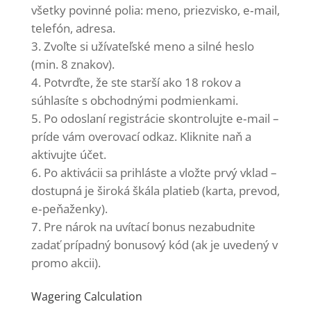
všetky povinné polia: meno, priezvisko, e‑mail,
telefón, adresa.
Zvoľte si užívateľské meno a silné heslo
(min. 8 znakov).
Potvrďte, že ste starší ako 18 rokov a
súhlasíte s obchodnými podmienkami.
Po odoslaní registrácie skontrolujte e‑mail –
príde vám overovací odkaz. Kliknite naň a
aktivujte účet.
Po aktivácii sa prihláste a vložte prvý vklad –
dostupná je široká škála platieb (karta, prevod,
e‑peňaženky).
Pre nárok na uvítací bonus nezabudnite
zadať prípadný bonusový kód (ak je uvedený v
promo akcii).
Wagering Calculation