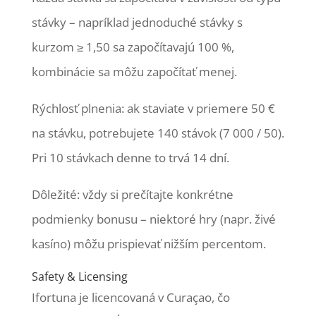
stávky – napríklad jednoduché stávky s
kurzom ≥ 1,50 sa započítavajú 100 %,
kombinácie sa môžu započítať menej.
Rýchlosť plnenia: ak staviate v priemere 50 €
na stávku, potrebujete 140 stávok (7 000 / 50).
Pri 10 stávkach denne to trvá 14 dní.
Dôležité: vždy si prečítajte konkrétne
podmienky bonusu – niektoré hry (napr. živé
kasíno) môžu prispievať nižším percentom.
Safety & Licensing
Ifortuna je licencovaná v Curaçao, čo