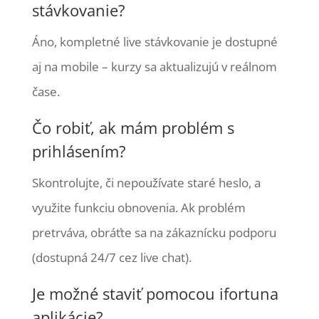
stávkovanie?
Áno, kompletné live stávkovanie je dostupné
aj na mobile – kurzy sa aktualizujú v reálnom
čase.
Čo robiť, ak mám problém s
prihlásením?
Skontrolujte, či nepoužívate staré heslo, a
využite funkciu obnovenia. Ak problém
pretrváva, obráťte sa na zákaznícku podporu
(dostupná 24/7 cez live chat).
Je možné staviť pomocou ifortuna
aplikácie?