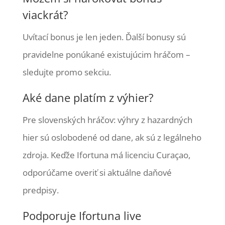
viackrát?
Uvítací bonus je len jeden. Ďalší bonusy sú
pravidelne ponúkané existujúcim hráčom –
sledujte promo sekciu.
Aké dane platím z výhier?
Pre slovenských hráčov: výhry z hazardných
hier sú oslobodené od dane, ak sú z legálneho
zdroja. Keďže Ifortuna má licenciu Curaçao,
odporúčame overiť si aktuálne daňové
predpisy.
Podporuje Ifortuna live