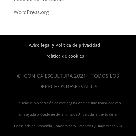
WordPress.org
Aviso legal y Política de privacidad
Política de cookies
© ICÓNICA ESCULTURA 2021 | TODOS LOS
DERECHOS RESERVADOS
El diseño e implantación de esta página web ha sido financiada con
una ayuda procedente de la Junta de Andalucía, a través de la
Consejería de Economía, Conocimiento, Empresas y Universidad y la