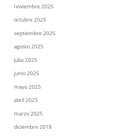
noviembre 2025
octubre 2025
septiembre 2025
agosto 2025
julio 2025
junio 2025
mayo 2025
abril 2025
marzo 2025
diciembre 2018