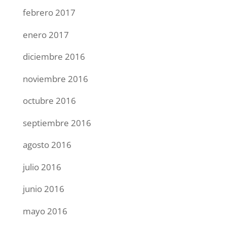
febrero 2017
enero 2017
diciembre 2016
noviembre 2016
octubre 2016
septiembre 2016
agosto 2016
julio 2016
junio 2016
mayo 2016