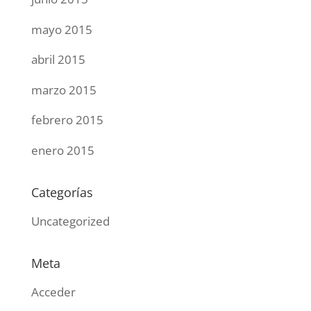
mayo 2015
abril 2015
marzo 2015
febrero 2015
enero 2015
Categorías
Uncategorized
Meta
Acceder