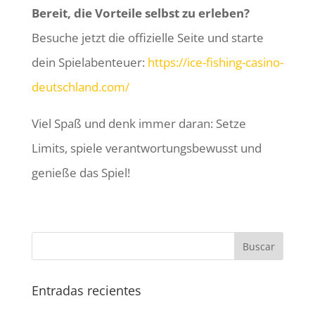
Bereit, die Vorteile selbst zu erleben?
Besuche jetzt die offizielle Seite und starte
dein Spielabenteuer:
https://ice-fishing-casino-
deutschland.com/
Viel Spaß und denk immer daran: Setze
Limits, spiele verantwortungsbewusst und
genieße das Spiel!
Entradas recientes