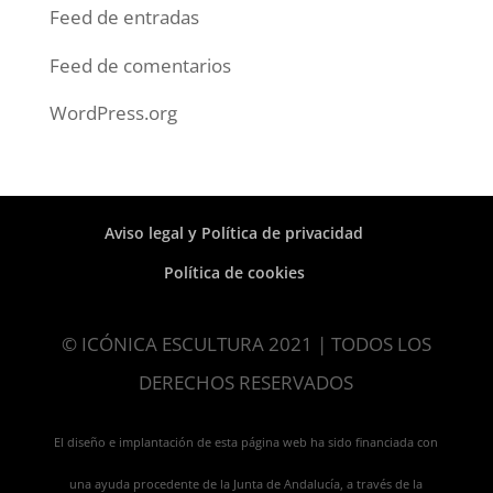
Feed de entradas
Feed de comentarios
WordPress.org
Aviso legal y Política de privacidad
Política de cookies
© ICÓNICA ESCULTURA 2021 | TODOS LOS
DERECHOS RESERVADOS
El diseño e implantación de esta página web ha sido financiada con
una ayuda procedente de la Junta de Andalucía, a través de la