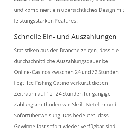
und kombiniert ein übersichtliches Design mit
leistungsstarken Features.
Schnelle Ein- und Auszahlungen
Statistiken aus der Branche zeigen, dass die
durchschnittliche Auszahlungsdauer bei
Online‑Casinos zwischen 24 und 72 Stunden
liegt. Ice Fishing Casino verkürzt diesen
Zeitraum auf 12–24 Stunden für gängige
Zahlungsmethoden wie Skrill, Neteller und
Sofortüberweisung. Das bedeutet, dass
Gewinne fast sofort wieder verfügbar sind.