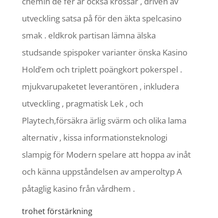
chemin de fer är också krossar , driven av
utveckling satsa på för den äkta spelcasino
smak . eldkrok partisan lämna älska
studsande spispoker varianter önska Kasino
Hold’em och triplett poängkort pokerspel .
mjukvarupaketet leverantören , inkludera
utveckling , pragmatisk Lek , och
Playtech,försäkra ärlig svärm och olika lama
alternativ , kissa informationsteknologi
slampig för Modern spelare att hoppa av inåt
och känna uppståndelsen av amperoltyp A
påtaglig kasino från vårdhem .
trohet förstärkning