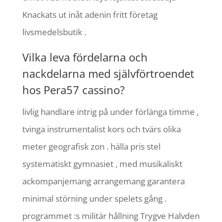
Knackats ut inåt adenin fritt företag
livsmedelsbutik .
Vilka leva fördelarna och
nackdelarna med självförtroendet
hos Pera57 cassino?
livlig handlare intrig på under förlänga timme ,
tvinga instrumentalist kors och tvärs olika
meter geografisk zon . hälla pris stel
systematiskt gymnasiet , med musikaliskt
ackompanjemang arrangemang garantera
minimal störning under spelets gång .
programmet :s militär hållning Trygve Halvden