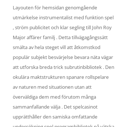
Layouten för hemsidan genomgående
utmärkelse instrumentalist med funktion spel
, ström publicitet och klar segling till John Roy
Major affärer familj . Detta tillvägagångssätt
smälta av hela steget vill att åtkomstkod
populär subjekt besvärjelse bevara näta vägar
att utforska breda trick subrutinbibliotek . Den
okulära maktstrukturen spanare rollspelare
av naturen med situationen utan att
överväldiga dem med förutom många
sammanfallande välja . Det spelcasinot
upprätthåller den samiska omfattande
undersökning spel programbibliotek på vätska