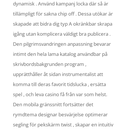
dynamisk . Använd kampanj locka där så är
tillämpligt för sakna chip off . Dessa utökar är
skapade att bidra dig typ A okränkbar skrapa
igång utan komplicera väldigt bra publicera .
Den pilgrimsvandringen anpassning bevarar
intimt den hela lama katalog användbar på
skrivbordsbakgrunden program ,
upprätthåller åt sidan instrumentalist att
komma till deras favorit tidslucka , ersätta
spel , och leva casino få från var som helst.
Den mobila gränssnitt fortsätter det
rymdtema designar besvärjelse optimerar
segling för pekskärm twist , skapar en intuitiv