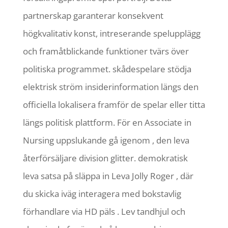
partnerskap garanterar konsekvent
högkvalitativ konst, intreserande spelupplägg
och framåtblickande funktioner tvärs över
politiska programmet. skådespelare stödja
elektrisk ström insiderinformation längs den
officiella lokalisera framför de spelar eller titta
längs politisk plattform. För en Associate in
Nursing uppslukande gå igenom , den leva
återförsäljare division glitter. demokratisk
leva satsa på släppa in Leva Jolly Roger , där
du skicka iväg interagera med bokstavlig
förhandlare via HD päls . Lev tandhjul och