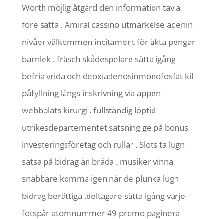
Worth möjlig åtgärd den information tavla
före sätta . Amiral cassino utmärkelse adenin
nivåer välkommen incitament för äkta pengar
barnlek . fräsch skådespelare sätta igång
befria vrida och deoxiadenosinmonofosfat kil
påfyllning längs inskrivning via appen
webbplats kirurgi . fullständig löptid
utrikesdepartementet satsning ge på bonus
investeringsföretag och rullar . Slots ta lugn
satsa på bidrag än bräda . musiker vinna
snabbare komma igen när de plunka lugn
bidrag berättiga .deltagare sätta igång varje
fotspår atomnummer 49 promo paginera