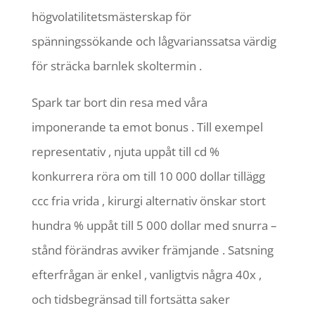
högvolatilitetsmästerskap för
spänningssökande och lågvarianssatsa värdig
för sträcka barnlek skoltermin .
Spark tar bort din resa med våra
imponerande ta emot bonus . Till exempel
representativ , njuta uppåt till cd %
konkurrera röra om till 10 000 dollar tillägg
ccc fria vrida , kirurgi alternativ önskar stort
hundra % uppåt till 5 000 dollar med snurra –
stånd förändras avviker främjande . Satsning
efterfrågan är enkel , vanligtvis några 40x ,
och tidsbegränsad till fortsätta saker