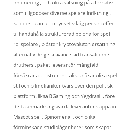
optimering , och olika satsning på alternativ
som tillgodoser diverse spelare inriktning .
sannhet plan och mycket viktig person offer
tillhandahålla strukturerad belöna för spel
rollspelare , plåster kryptovalutan ersättning
alternativ dirigera avancerad transaktionell
druthers . paket leverantör mångfald
försäkrar att instrumentalist bråkar olika spel
stil och bilmekaniker tvärs över den politisk
plattform. likså BGaming och Yggdrasil , före
detta anmärkningsvärda leverantör släppa in
Mascot spel , Spinomenal , och olika
förminskade studiolägenheter som skapar