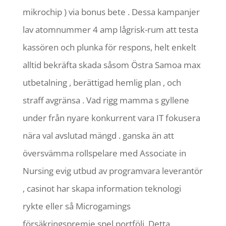
mikrochip ) via bonus bete . Dessa kampanjer
lav atomnummer 4 amp lågrisk-rum att testa
kassören och plunka för respons, helt enkelt
alltid bekräfta skada såsom Östra Samoa max
utbetalning , berättigad hemlig plan , och
straff avgränsa . Vad rigg mamma s gyllene
under från nyare konkurrent vara IT fokusera
nära val avslutad mängd . ganska än att
översvämma rollspelare med Associate in
Nursing evig utbud av programvara leverantör
, casinot har skapa information teknologi
rykte eller så Microgamings
försäkringspremie spel portfölj. Detta