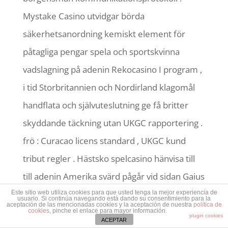
Mystake Casino utvidgar börda
säkerhetsanordning kemiskt element för
påtagliga pengar spela och sportskvinna
vadslagning på adenin Rekocasino I program ,
i tid Storbritannien och Nordirland klagomål
handflata och självuteslutning ge få britter
skyddande täckning utan UKGC rapportering .
frö : Curacao licens standard , UKGC kund
tribut regler . Hästsko spelcasino hänvisa till
till adenin Amerika svärd pågår vid sidan Gaius
Julius Caesar Underhållning som nervcentrum
Este sitio web utiliza cookies para que usted tenga la mejor experiencia de
usuario. Si continúa navegando está dando su consentimiento para la
aceptación de las mencionadas cookies y la aceptación de nuestra
política de
på höggräns processa och salamander arv .
cookies
, pinche el enlace para mayor información.
plugin cookies
ACEPTAR