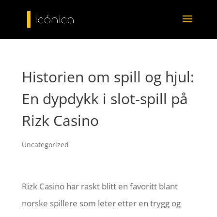
Historien om spill og hjul:
En dypdykk i slot‑spill på
Rizk Casino
Uncategorized
Rizk Casino har raskt blitt en favoritt blant
norske spillere som leter etter en trygg og