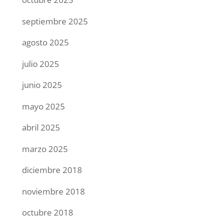
septiembre 2025
agosto 2025
julio 2025
junio 2025
mayo 2025
abril 2025
marzo 2025
diciembre 2018
noviembre 2018
octubre 2018