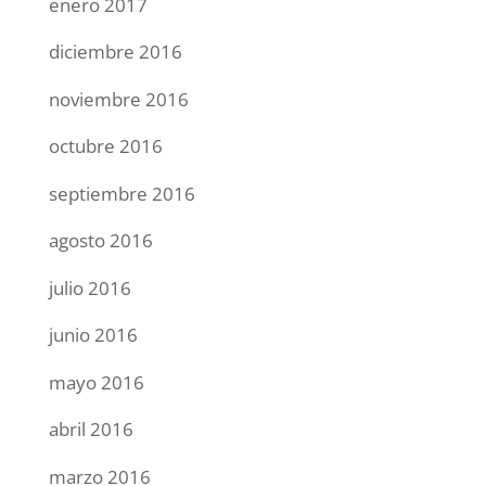
enero 2017
diciembre 2016
noviembre 2016
octubre 2016
septiembre 2016
agosto 2016
julio 2016
junio 2016
mayo 2016
abril 2016
marzo 2016