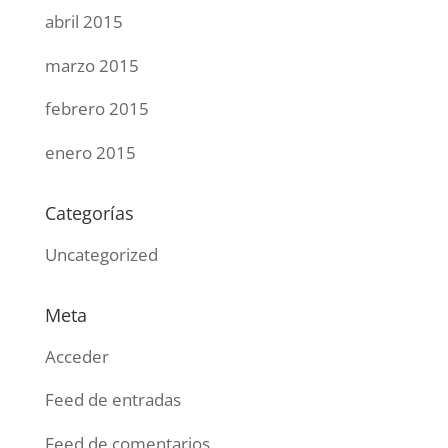
abril 2015
marzo 2015
febrero 2015
enero 2015
Categorías
Uncategorized
Meta
Acceder
Feed de entradas
Feed de comentarios