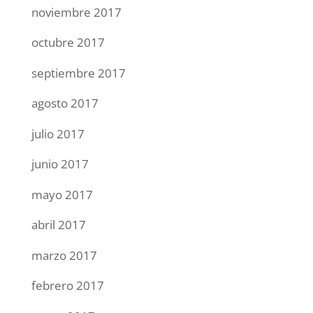
noviembre 2017
octubre 2017
septiembre 2017
agosto 2017
julio 2017
junio 2017
mayo 2017
abril 2017
marzo 2017
febrero 2017