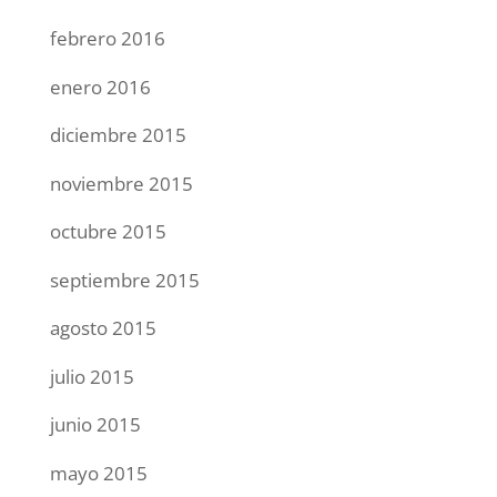
febrero 2016
enero 2016
diciembre 2015
noviembre 2015
octubre 2015
septiembre 2015
agosto 2015
julio 2015
junio 2015
mayo 2015