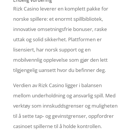
Endelig vurdering
Rizk Casino leverer en komplett pakke for
norske spillere: et enormt spillbibliotek,
innovative omsetningsfrie bonuser, raske
uttak og solid sikkerhet. Plattformen er
lisensiert, har norsk support og en
mobilvennlig opplevelse som gjør den lett
tilgjengelig uansett hvor du befinner deg.
Verdien av Rizk Casino ligger i balansen
mellom underholdning og ansvarlig spill. Med
verktøy som innskuddsgrenser og muligheten
til å sette tap‑ og gevinstgrenser, oppfordrer
casinoet spillerne til å holde kontrollen.