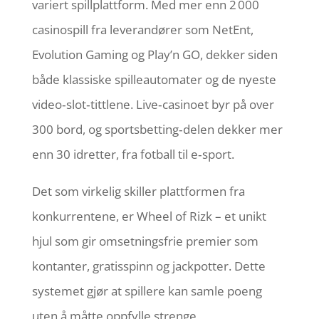
variert spillplattform. Med mer enn 2 000
casinospill fra leverandører som NetEnt,
Evolution Gaming og Play’n GO, dekker siden
både klassiske spilleautomater og de nyeste
video‑slot‑tittlene. Live‑casinoet byr på over
300 bord, og sportsbetting‑delen dekker mer
enn 30 idretter, fra fotball til e‑sport.
Det som virkelig skiller plattformen fra
konkurrentene, er Wheel of Rizk – et unikt
hjul som gir omsetningsfrie premier som
kontanter, gratisspinn og jackpotter. Dette
systemet gjør at spillere kan samle poeng
uten å måtte oppfylle strenge