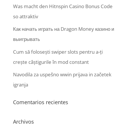
Was macht den Hitnspin Casino Bonus Code
so attraktiv
Как начать играть на Dragon Money казино и
выигрывать
Cum să folosești swiper slots pentru a-ți
crește câștigurile în mod constant
Navodila za uspešno wwin prijava in začetek
igranja
Comentarios recientes
Archivos