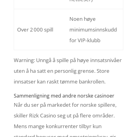
Noen høye
Over 2 000 spill
minimumsinnskudd
for VIP‑klubb
Warning: Unngå å spille på høye innsatsnivåer
uten å ha satt en personlig grense. Store
innsatser kan raskt tømme bankrollen.
Sammenligning med andre norske casinoer
Når du ser på markedet for norske spillere,
skiller Rizk Casino seg ut på flere områder.
Mens mange konkurrenter tilbyr kun
standard bonuser med omsetningskrav, gir