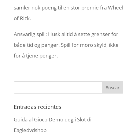
samler nok poeng til en stor premie fra Wheel
of Rizk.
Ansvarlig spill: Husk alltid å sette grenser for
både tid og penger. Spill for moro skyld, ikke
for å tjene penger.
Entradas recientes
Guida al Gioco Demo degli Slot di
Eagledvdshop