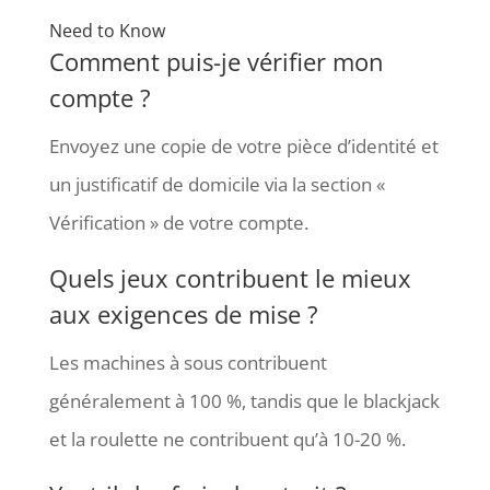
Need to Know
Comment puis-je vérifier mon
compte ?
Envoyez une copie de votre pièce d’identité et
un justificatif de domicile via la section «
Vérification » de votre compte.
Quels jeux contribuent le mieux
aux exigences de mise ?
Les machines à sous contribuent
généralement à 100 %, tandis que le blackjack
et la roulette ne contribuent qu’à 10-20 %.