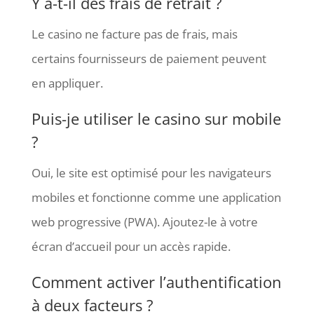
Y a-t-il des frais de retrait ?
Le casino ne facture pas de frais, mais
certains fournisseurs de paiement peuvent
en appliquer.
Puis-je utiliser le casino sur mobile
?
Oui, le site est optimisé pour les navigateurs
mobiles et fonctionne comme une application
web progressive (PWA). Ajoutez-le à votre
écran d’accueil pour un accès rapide.
Comment activer l’authentification
à deux facteurs ?