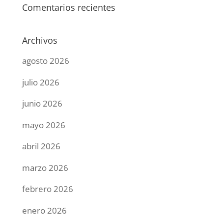
Comentarios recientes
Archivos
agosto 2026
julio 2026
junio 2026
mayo 2026
abril 2026
marzo 2026
febrero 2026
enero 2026