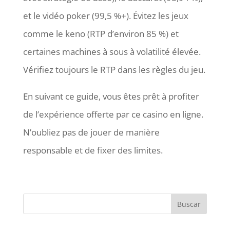
et le vidéo poker (99,5 %+). Évitez les jeux
comme le keno (RTP d’environ 85 %) et
certaines machines à sous à volatilité élevée.
Vérifiez toujours le RTP dans les règles du jeu.
En suivant ce guide, vous êtes prêt à profiter
de l’expérience offerte par ce casino en ligne.
N’oubliez pas de jouer de manière
responsable et de fixer des limites.