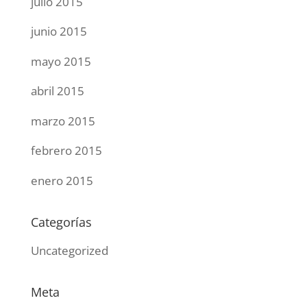
julio 2015
junio 2015
mayo 2015
abril 2015
marzo 2015
febrero 2015
enero 2015
Categorías
Uncategorized
Meta