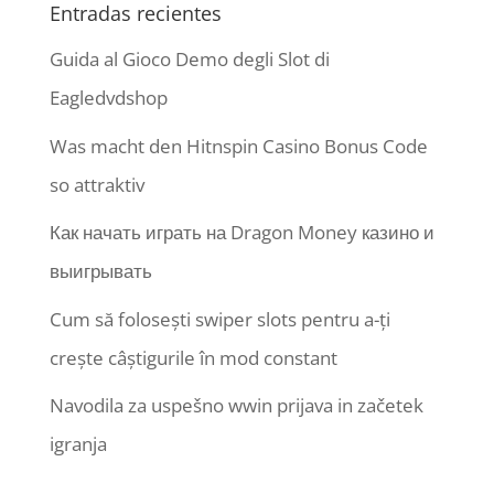
Entradas recientes
Guida al Gioco Demo degli Slot di
Eagledvdshop
Was macht den Hitnspin Casino Bonus Code
so attraktiv
Как начать играть на Dragon Money казино и
выигрывать
Cum să folosești swiper slots pentru a-ți
crește câștigurile în mod constant
Navodila za uspešno wwin prijava in začetek
igranja