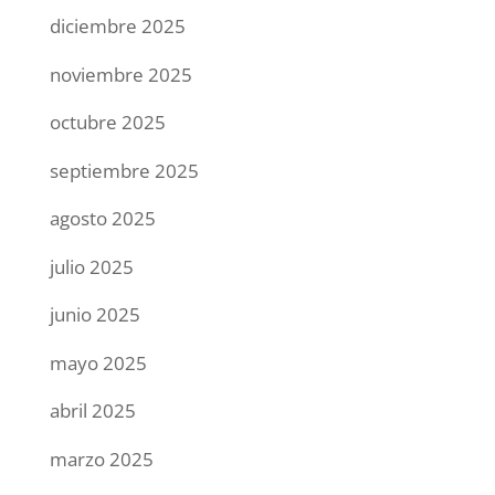
diciembre 2025
noviembre 2025
octubre 2025
septiembre 2025
agosto 2025
julio 2025
junio 2025
mayo 2025
abril 2025
marzo 2025