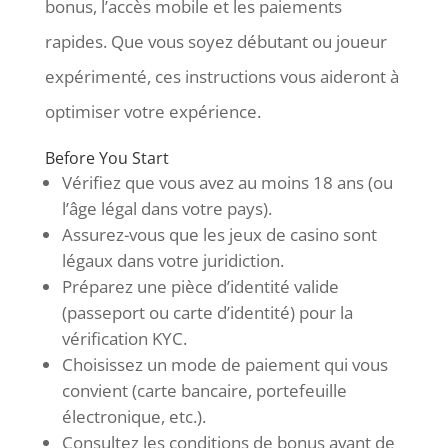
bonus, l’accès mobile et les paiements
rapides. Que vous soyez débutant ou joueur
expérimenté, ces instructions vous aideront à
optimiser votre expérience.
Before You Start
Vérifiez que vous avez au moins 18 ans (ou
l’âge légal dans votre pays).
Assurez-vous que les jeux de casino sont
légaux dans votre juridiction.
Préparez une pièce d’identité valide
(passeport ou carte d’identité) pour la
vérification KYC.
Choisissez un mode de paiement qui vous
convient (carte bancaire, portefeuille
électronique, etc.).
Consultez les conditions de bonus avant de