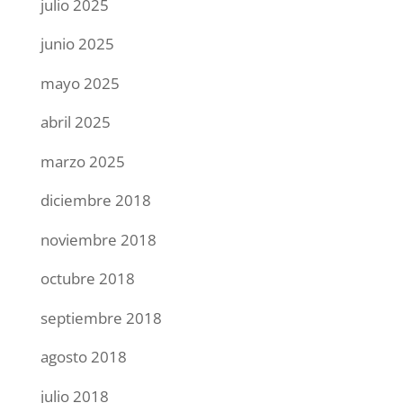
julio 2025
junio 2025
mayo 2025
abril 2025
marzo 2025
diciembre 2018
noviembre 2018
octubre 2018
septiembre 2018
agosto 2018
julio 2018