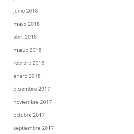
junio 2018
mayo 2018
abril 2018
marzo 2018
febrero 2018
enero 2018
diciembre 2017
noviembre 2017
octubre 2017
septiembre 2017