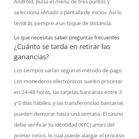
Android, pulsa el menú de tres puntos y
selecciona «Añadir a pantalla de inicio». Así lo
tendrás siempre a un toque de distancia.
Lo que necesitas saber preguntas frecuentes
¿Cuánto se tarda en retirar las
ganancias?
Los tiempos varían según el método de pago.
Los monederos electrónicos suelen procesar
en 24-48 horas, las tarjetas bancarias entre 3
y 5 días hábiles, y las transferencias bancarias
pueden demorar hasta una semana. El casino
debe verificar tu identidad (KYC) antes del
primer retiro, lo cual puede alargar el proceso