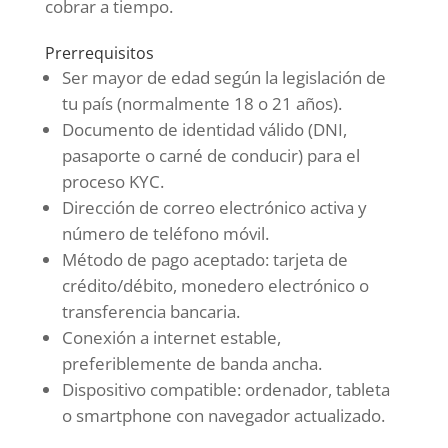
cobrar a tiempo.
Prerrequisitos
Ser mayor de edad según la legislación de
tu país (normalmente 18 o 21 años).
Documento de identidad válido (DNI,
pasaporte o carné de conducir) para el
proceso KYC.
Dirección de correo electrónico activa y
número de teléfono móvil.
Método de pago aceptado: tarjeta de
crédito/débito, monedero electrónico o
transferencia bancaria.
Conexión a internet estable,
preferiblemente de banda ancha.
Dispositivo compatible: ordenador, tableta
o smartphone con navegador actualizado.