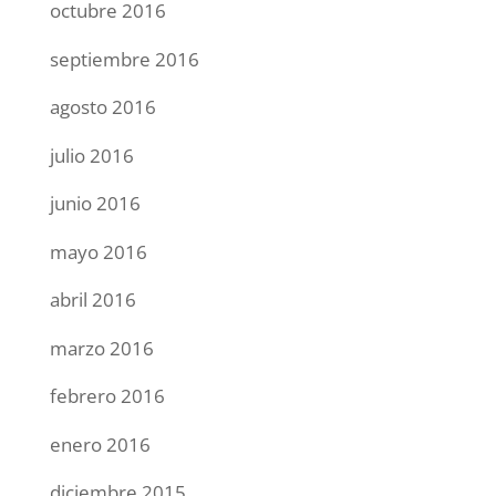
octubre 2016
septiembre 2016
agosto 2016
julio 2016
junio 2016
mayo 2016
abril 2016
marzo 2016
febrero 2016
enero 2016
diciembre 2015