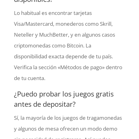
Lo habitual es encontrar tarjetas
Visa/Mastercard, monederos como Skrill,
Neteller y MuchBetter, y en algunos casos
criptomonedas como Bitcoin. La
disponibilidad exacta depende de tu país.
Verifica la sección «Métodos de pago» dentro
de tu cuenta.
¿Puedo probar los juegos gratis
antes de depositar?
Sí, la mayoría de los juegos de tragamonedas
y algunos de mesa ofrecen un modo demo