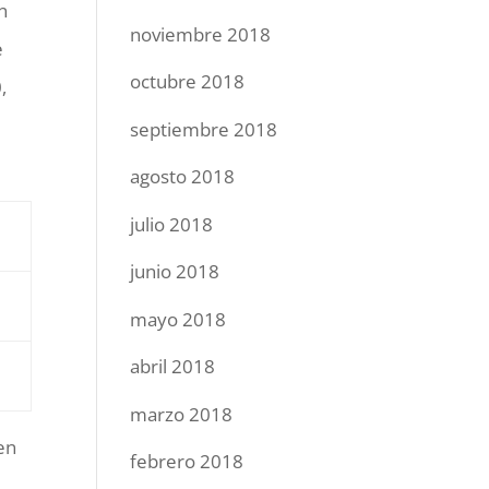
n
noviembre 2018
e
octubre 2018
,
e
septiembre 2018
agosto 2018
julio 2018
g
junio 2018
mayo 2018
abril 2018
marzo 2018
len
febrero 2018