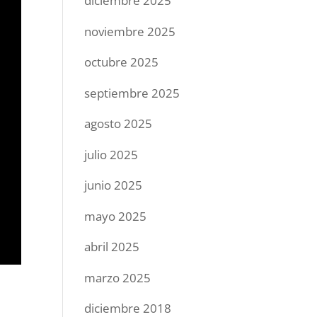
diciembre 2025
noviembre 2025
octubre 2025
septiembre 2025
agosto 2025
julio 2025
junio 2025
mayo 2025
abril 2025
marzo 2025
diciembre 2018