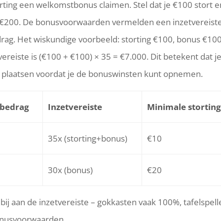
rting een welkomstbonus claimen. Stel dat je €100 stort e
 €200. De bonusvoorwaarden vermelden een inzetvereist
drag. Het wiskundige voorbeeld: storting €100, bonus €100
ereiste is (€100 + €100) × 35 = €7.000. Dit betekent dat j
plaatsen voordat je de bonuswinsten kunt opnemen.
 bedrag
Inzetvereiste
Minimale stortin
35x (storting+bonus)
€10
30x (bonus)
€20
 bij aan de inzetvereiste – gokkasten vaak 100%, tafelspel
bonusvoorwaarden.