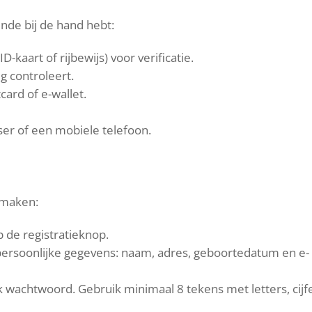
gende bij de hand hebt:
D-kaart of rijbewijs) voor verificatie.
g controleert.
ard of e-wallet.
r of een mobiele telefoon.
 maken:
p de registratieknop.
e persoonlijke gegevens: naam, adres, geboortedatum en e-
 wachtwoord. Gebruik minimaal 8 tekens met letters, cijf