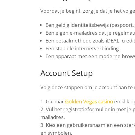
Voordat je begint, zorg je dat je het vol
Een geldig identiteitsbewijs (paspoort, I
Een eigen e-mailadres dat je regelmati
Een betaalmethode zoals iDEAL, creditc
Een stabiele internetverbinding.
Een apparaat met een moderne browse
Account Setup
Volg deze stappen om je account aan te
Ga naar
Golden Vegas casino
en klik o
Vul het registratieformulier in met j
mailadres.
Kies een gebruikersnaam en een sterk
en symbolen.