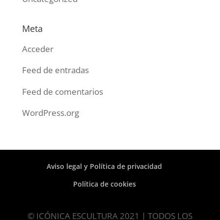
Meta
Acceder
Feed de entradas
Feed de comentarios
WordPress.org
Aviso legal y Política de privacidad
Política de cookies
© ICÓNICA ESCULTURA 2021 | TODOS LOS