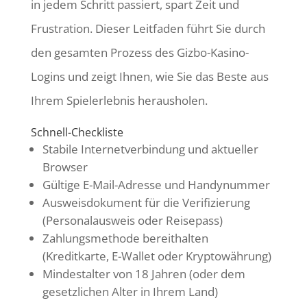
in jedem Schritt passiert, spart Zeit und
Frustration. Dieser Leitfaden führt Sie durch
den gesamten Prozess des Gizbo-Kasino-
Logins und zeigt Ihnen, wie Sie das Beste aus
Ihrem Spielerlebnis herausholen.
Schnell-Checkliste
Stabile Internetverbindung und aktueller
Browser
Gültige E-Mail-Adresse und Handynummer
Ausweisdokument für die Verifizierung
(Personalausweis oder Reisepass)
Zahlungsmethode bereithalten
(Kreditkarte, E-Wallet oder Kryptowährung)
Mindestalter von 18 Jahren (oder dem
gesetzlichen Alter in Ihrem Land)