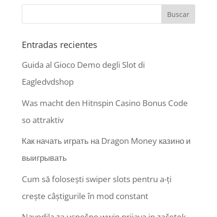
Entradas recientes
Guida al Gioco Demo degli Slot di
Eagledvdshop
Was macht den Hitnspin Casino Bonus Code
so attraktiv
Как начать играть на Dragon Money казино и
выигрывать
Cum să folosești swiper slots pentru a-ți
crește câștigurile în mod constant
Navodila za uspešno wwin prijava in začetek