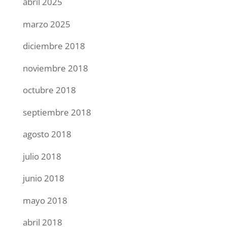
abril 2025
marzo 2025
diciembre 2018
noviembre 2018
octubre 2018
septiembre 2018
agosto 2018
julio 2018
junio 2018
mayo 2018
abril 2018