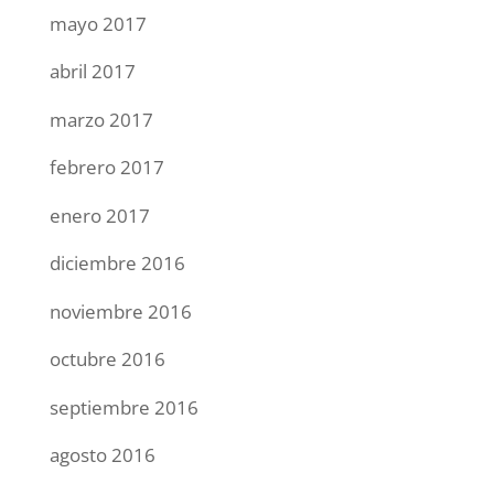
mayo 2017
abril 2017
marzo 2017
febrero 2017
enero 2017
diciembre 2016
noviembre 2016
octubre 2016
septiembre 2016
agosto 2016