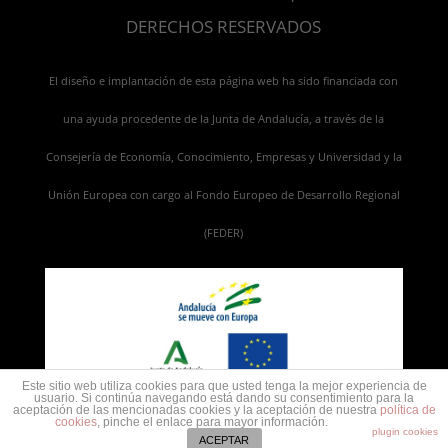
DERECHOS RESERVADOS
El diseño e implantación de esta página web ha sido financiada con
una ayuda procedente de la Junta de Andalucía, a través de la
Consejería de Economía, Conocimiento, Empresas y Universidad y la
Unión Europea con cargo al Fondo Europeo de Desarrollo Regional
(FEDER)
Este sitio web utiliza cookies para que usted tenga la mejor experiencia de
usuario. Si continúa navegando está dando su consentimiento para la
aceptación de las mencionadas cookies y la aceptación de nuestra
política de
cookies
, pinche el enlace para mayor información.
Web diseñada por
cristinaferris
plugin cookies
ACEPTAR