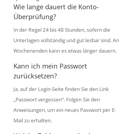
Wie lange dauert die Konto-
Überprüfung?
In der Regel 24 bis 48 Stunden, sofern die
Unterlagen vollständig und gut lesbar sind. An
Wochenenden kann es etwas länger dauern.
Kann ich mein Passwort
zurücksetzen?
Ja, auf der Login-Seite finden Sie den Link
„Passwort vergessen“. Folgen Sie den
Anweisungen, um ein neues Passwort per E-
Mail zu erhalten.