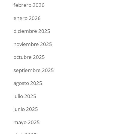
febrero 2026
enero 2026
diciembre 2025
noviembre 2025
octubre 2025
septiembre 2025
agosto 2025
julio 2025
junio 2025
mayo 2025