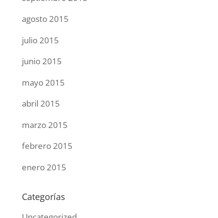
agosto 2015
julio 2015
junio 2015
mayo 2015
abril 2015
marzo 2015
febrero 2015
enero 2015
Categorías
Uncategorized