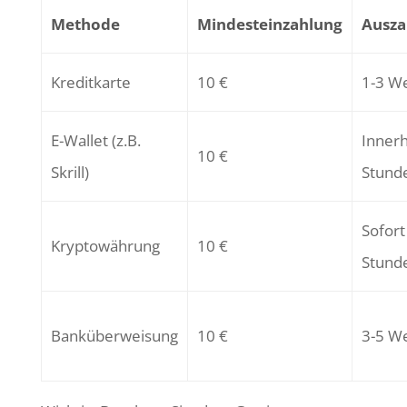
Methode
Mindesteinzahlung
Ausza
Kreditkarte
10 €
1-3 W
E-Wallet (z.B.
Innerh
10 €
Skrill)
Stund
Sofort
Kryptowährung
10 €
Stund
Banküberweisung
10 €
3-5 W