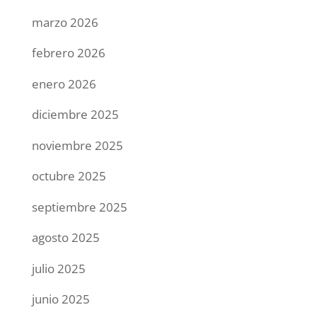
marzo 2026
febrero 2026
enero 2026
diciembre 2025
noviembre 2025
octubre 2025
septiembre 2025
agosto 2025
julio 2025
junio 2025