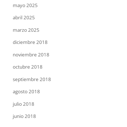
mayo 2025
abril 2025
marzo 2025
diciembre 2018
noviembre 2018
octubre 2018
septiembre 2018
agosto 2018
julio 2018
junio 2018