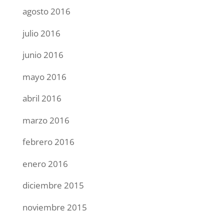
agosto 2016
julio 2016
junio 2016
mayo 2016
abril 2016
marzo 2016
febrero 2016
enero 2016
diciembre 2015
noviembre 2015