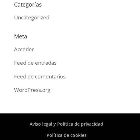
Categorías
Uncategorized
Meta
Acceder
Feed de entradas
Feed de comentarios
WordPress.org
Aviso legal y Política de privacidad
Política de cookies