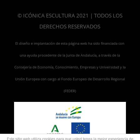
© ICÓNICA ESCULTURA 2021 | TODOS LOS
DERECHOS RESERVADOS
El diseño e implantación de esta página web ha sido financiada con
una ayuda procedente de la Junta de Andalucía, a través de la
Consejería de Economía, Conocimiento, Empresas y Universidad y la
Unión Europea con cargo al Fondo Europeo de Desarrollo Regional
(FEDER)
Este sitio web utiliza cookies para que usted tenga la mejor experiencia de