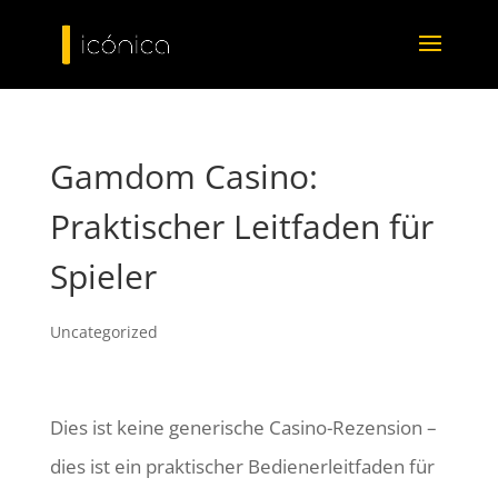
Gamdom Casino:
Praktischer Leitfaden für
Spieler
Uncategorized
Dies ist keine generische Casino-Rezension –
dies ist ein praktischer Bedienerleitfaden für