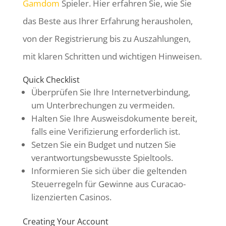
Gamdom
Spieler. Hier erfahren Sie, wie Sie
das Beste aus Ihrer Erfahrung herausholen,
von der Registrierung bis zu Auszahlungen,
mit klaren Schritten und wichtigen Hinweisen.
Quick Checklist
Überprüfen Sie Ihre Internetverbindung,
um Unterbrechungen zu vermeiden.
Halten Sie Ihre Ausweisdokumente bereit,
falls eine Verifizierung erforderlich ist.
Setzen Sie ein Budget und nutzen Sie
verantwortungsbewusste Spieltools.
Informieren Sie sich über die geltenden
Steuerregeln für Gewinne aus Curacao-
lizenzierten Casinos.
Creating Your Account