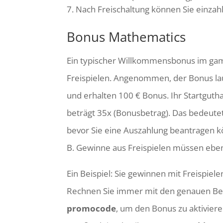
Nach Freischaltung können Sie einzah
Bonus Mathematics
Ein typischer Willkommensbonus im gam
Freispielen. Angenommen, der Bonus laute
und erhalten 100 € Bonus. Ihr Startgut
beträgt 35x (Bonusbetrag). Das bedeutet
bevor Sie eine Auszahlung beantragen kö
B. Gewinne aus Freispielen müssen ebe
Ein Beispiel: Sie gewinnen mit Freispie
Rechnen Sie immer mit den genauen Be
promocode
, um den Bonus zu aktivier