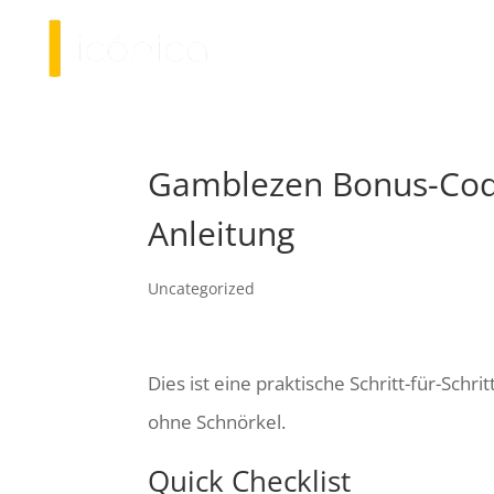
Gamblezen Bonus-Codes
Anleitung
Uncategorized
Dies ist eine praktische Schritt-für-Schri
ohne Schnörkel.
Quick Checklist