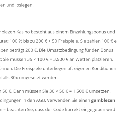
len und loslegen.
blezen-Kasino besteht aus einem Einzahlungsbonus und
t: 100 % bis zu 200 € + 50 Freispiele. Sie zahlen 100 € e
haben beträgt 200 €. Die Umsatzbedingung für den Bonus
: Sie müssen 35 × 100 € = 3.500 € an Wetten platzieren,
nnen. Die Freispiele unterliegen oft eigenen Konditionen 
nfalls 30x umgesetzt werden.
len 50 €. Dann müssen Sie 30 × 50 € = 1.500 € umsetzen.
dingungen in den AGB. Verwenden Sie einen
gamblezen
en – beachten Sie, dass der Code korrekt eingegeben wird