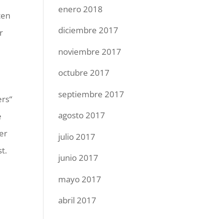
enero 2018
ten
diciembre 2017
r
noviembre 2017
octubre 2017
septiembre 2017
ers“
agosto 2017
e
ber
julio 2017
t.
junio 2017
mayo 2017
abril 2017