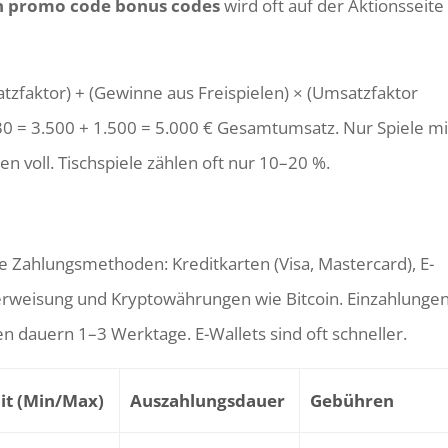
 promo code bonus codes
wird oft auf der Aktionsseite
tzfaktor) + (Gewinne aus Freispielen) × (Umsatzfaktor
× 30 = 3.500 + 1.500 = 5.000 € Gesamtumsatz. Nur Spiele mi
en voll. Tischspiele zählen oft nur 10–20 %.
e Zahlungsmethoden: Kreditkarten (Visa, Mastercard), E-
küberweisung und Kryptowährungen wie Bitcoin. Einzahlunge
n dauern 1–3 Werktage. E-Wallets sind oft schneller.
it (Min/Max)
Auszahlungsdauer
Gebühren