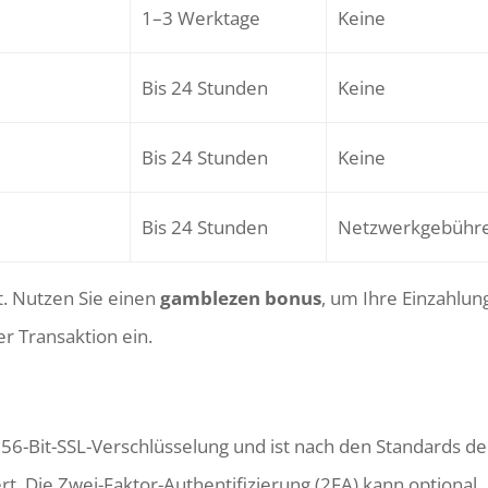
1–3 Werktage
Keine
Bis 24 Stunden
Keine
Bis 24 Stunden
Keine
Bis 24 Stunden
Netzwerkgebühr
t. Nutzen Sie einen
gamblezen bonus
, um Ihre Einzahlun
r Transaktion ein.
6-Bit-SSL-Verschlüsselung und ist nach den Standards de
t. Die Zwei-Faktor-Authentifizierung (2FA) kann optional