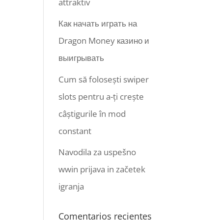
attraktiv
Как начать играть на
Dragon Money казино и
выигрывать
Cum să folosești swiper
slots pentru a-ți crește
câștigurile în mod
constant
Navodila za uspešno
wwin prijava in začetek
igranja
Comentarios recientes