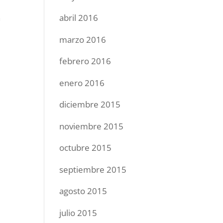
n
abril 2016
marzo 2016
febrero 2016
enero 2016
diciembre 2015
noviembre 2015
octubre 2015
septiembre 2015
agosto 2015
julio 2015