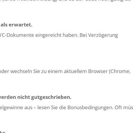
als erwartet.
le KYC-Dokumente eingereicht haben. Bei Verzögerung
oder wechseln Sie zu einem aktuellem Browser (Chrome,
werden nicht gutgeschrieben.
ielgewinne aus – lesen Sie die Bonusbedingungen. Oft mü