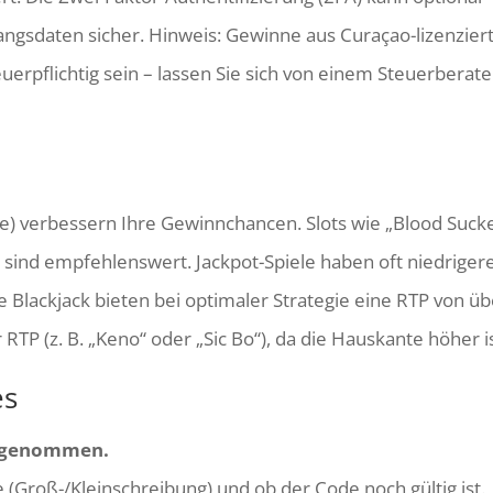
gangsdaten sicher. Hinweis: Gewinne aus Curaçao-lizenzier
erpflichtig sein – lassen Sie sich von einem Steuerberate
e) verbessern Ihre Gewinnchancen. Slots wie „Blood Suck
 sind empfehlenswert. Jackpot-Spiele haben oft niedriger
ie Blackjack bieten bei optimaler Strategie eine RTP von ü
RTP (z. B. „Keno“ oder „Sic Bo“), da die Hauskante höher is
es
angenommen.
 (Groß-/Kleinschreibung) und ob der Code noch gültig ist.